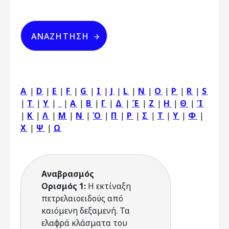
A
|
D
|
E
|
F
|
G
|
I
|
J
|
L
|
N
|
O
|
P
|
R
|
S
|
T
|
Y
|
|
Α
|
Β
|
Γ
|
Δ
|
Έ
|
Ζ
|
Η
|
Θ
|
Ί
|
Κ
|
Λ
|
Μ
|
Ν
|
Ό
|
Π
|
Ρ
|
Σ
|
Τ
|
Υ
|
Φ
|
Χ
|
Ψ
|
Ω
Αναβρασμός
Ορισμός 1:
Η εκτίναξη
πετρελαιοειδούς από
καιόμενη δεξαμενή. Τα
ελαφρά κλάσματα του