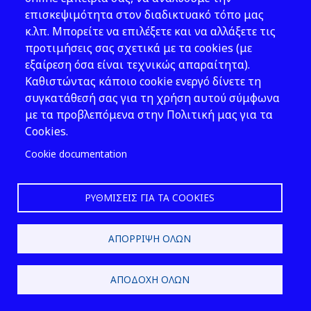
επισκεψιμότητα στον διαδικτυακό τόπο μας
κ.λπ. Μπορείτε να επιλέξετε και να αλλάξετε τις
προτιμήσεις σας σχετικά με τα cookies (με
Αναπτυξιακή
εξαίρεση όσα είναι τεχνικώς απαραίτητα).
τοξικολογία
Καθιστώντας κάποιο cookie ενεργό δίνετε τη
Ορισμός 1:
Η μελέτη των
συγκατάθεσή σας για τη χρήση αυτού σύμφωνα
δυσμενών επιδράσεων
με τα προβλεπόμενα στην Πολιτική μας για τα
στον αναπτυσσόμενο
Cookies.
οργανισμό, που μπορεί να
Cookie documentation
προκύψουν από την έκθεση
πριν από τη σύλληψη, κατά
τη διάρκεια της
ΡΥΘΜΊΣΕΙΣ ΓΙΑ ΤΑ COOKIES
προγεννητικής ανάπτυξης
ή μεταγεννητικώς μέχρι
ΑΠΌΡΡΙΨΗ ΌΛΩΝ
την εποχή της σεξουαλικής
ωρίμανσης. Στις
σημαντικότερες
ΑΠΟΔΟΧΉ ΌΛΩΝ
εκδηλώσεις της
τοξικότητας στην