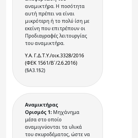
αναμικτήρα. Η ποσότητα
αυτή πρέπει να είναι
μικρότερη ή το πολύ ίση με
εκείνη που επιτρέπουν οι
Προδιαγραφές λειτουργίας
του αναμικτήρα.
Υ.Α. Γ.Δ.Τ.Υ./οικ.3328/2016
(ΦΕΚ 1561/Β`/2.6.2016)
(§Α3.1§2)
Αναμικτήρας
Ορισμός 1:
Μηχάνημα
μέσα στο οποίο
αναμιγνύονται τα υλικά
του σκυροδέματος, ώστε να