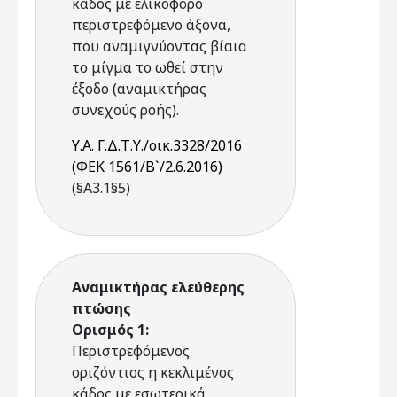
κάδος με ελικοφόρο
περιστρεφόμενο άξονα,
που αναμιγνύοντας βίαια
το μίγμα το ωθεί στην
έξοδο (αναμικτήρας
συνεχούς ροής).
Υ.Α. Γ.Δ.Τ.Υ./οικ.3328/2016
(ΦΕΚ 1561/Β`/2.6.2016)
(§Α3.1§5)
Αναμικτήρας ελεύθερης
πτώσης
Ορισμός 1:
Περιστρεφόμενος
οριζόντιος η κεκλιμένος
κάδος με εσωτερικά