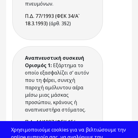
πνευμόνων.
Π.Δ. 77/1993 (ΦΕΚ 34/Α`
18.3.1993)
(άρθ. 3§2)
Αναπνευστική συσκευή
Ορισμός 1:
Εξάρτημα το
οποίο εξασφαλίζει σ’ αυτόν
που τη φέρει, συνεχή
παροχή αμόλυντου αέρα
μέσω μιας μάσκας
προσώπου, κράνους ή
αναπνευστήρα στόματος.
Π.Δ. 44/1987 (ΦΕΚ 15/
Α`/17.2.1987)
(παράρτ. Α)
Χρησιμοποιούμε cookies για να βελτιώσουμε την
online εμπειρία σας, να αναλύουμε την