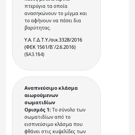
πτερύγια τα οποία
ανασηκώνουν το μίγμα και
το αφήνουν να πέσει δια
βαρύτητας.
Υ.Α. Γ.Δ.Τ.Υ./οικ.3328/2016
(ΦΕΚ 1561/Β`/2.6.2016)
(§Α3.1§4)
Αναπνεύσιμο κλάσμα
αιωρούμενων
σωματιδίων
Ορισμός 1:
Το σύνολο των
σωματιδίων από το
εισπνεύσιμο κλάσμα που
φθάνει στις κυψελίδες των