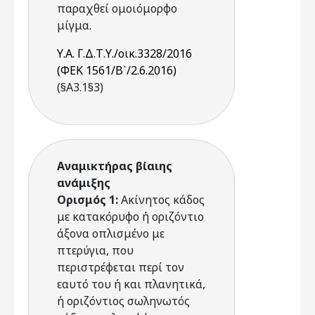
παραχθεί ομοιόμορφο
μίγμα.
Υ.Α. Γ.Δ.Τ.Υ./οικ.3328/2016
(ΦΕΚ 1561/Β`/2.6.2016)
(§Α3.1§3)
Αναμικτήρας βίαιης
ανάμιξης
Ορισμός 1:
Ακίνητος κάδος
με κατακόρυφο ή οριζόντιο
άξονα οπλισμένο με
πτερύγια, που
περιστρέφεται περί τον
εαυτό του ή και πλανητικά,
ή οριζόντιος σωληνωτός