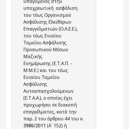
υπαγόμενος στην
υποχρεωτική ασφάλιση
του τέως Οργανισμού
Ασφάλισης Ελεύθερων
Επαγγελματιών (Ο.Α.Ε.Ε.),
του τέως Ενιαίου
Ταμείου Ασφάλισης
Προσωπικού Μέσων
Μαζικής
Ενημέρωσης (Ε.Τ.Α.Π. -
Μ.Μ.Ε.) και του τέως
Ενιαίου Ταμείου
Ασφάλισης
Αυτοαπασχολούμενων
(Ε.Τ.Α.Α.), ο οποίος έχει
προχωρήσει σε διακοπή
επαγγέλματος, κατά την
παρ. 2 του άρθρου 44 του
ν.
3986/2011
(Α΄ 152) ή