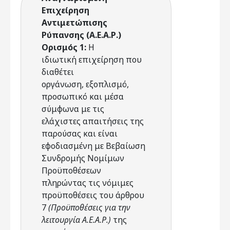
Επιχείρηση
Αντιμετώπισης
Ρύπανσης (Α.Ε.Α.Ρ.)
Ορισμός 1:
Η
ιδιωτική επιχείρηση που
διαθέτει
οργάνωση, εξοπλισμό,
προσωπικό και μέσα
σύμφωνα με τις
ελάχιστες απαιτήσεις της
παρούσας και είναι
εφοδιασμένη με Βεβαίωση
Συνδρομής Νομίμων
Προϋποθέσεων
πληρώντας τις νόμιμες
προϋποθέσεις του άρθρου
7
(Προϋποθέσεις για την
λειτουργία Α.Ε.Α.Ρ.)
της