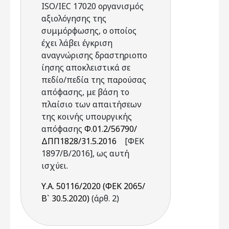
ISO/IEC 17020 οργανισμός
αξιολόγησης της
συμμόρφωσης, ο οποίος
έχει λάβει έγκριση
αναγνώρισης δραστηριοπο
ίησης αποκλειστικά σε
πεδίο/πεδία της παρούσας
απόφασης, με βάση το
πλαίσιο των απαιτήσεων
της κοινής υπουργικής
απόφασης
Φ.01.2/56790/
ΔΠΠ1828/31.5.2016
[ΦΕΚ
1897/Β/2016], ως αυτή
ισχύει.
Υ.Α. 50116/2020 (ΦΕΚ 2065/
Β` 30.5.2020)
(άρθ. 2)