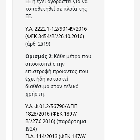
ΕΕ ή έχει αγοραστεί για να
τοποθετηθεί σε πλοία της
ΕΕ.
Υ.Α. 2222.1-1.2/90149/2016
(ΦΕΚ 3454/Β`/26.10.2016)
(άρθ. 2§19)
Ορισμός 2:
Κάθε μέτρο που
αποσκοπεί στην
επιστροφή προϊόντος που
έχει ήδη καταστεί
διαθέσιμο στον τελικό
χρήστη.
Υ.Α. Φ.01.2/56790/ΔΠΠ
1828/2016 (ΦΕΚ 1897/
Β`/27.6.2016)
(παράρτημα
Ι§24)
Π.Δ. 114/2013 (ΦΕΚ 147/Α`