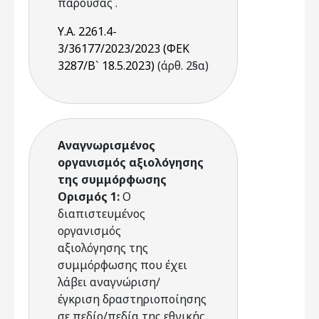
παρούσας .
Υ.Α. 2261.4-
3/36177/2023/2023 (ΦΕΚ
3287/B` 18.5.2023)
(άρθ. 2§α)
Αναγνωρισμένος
οργανισμός αξιολόγησης
της συμμόρφωσης
Ορισμός 1:
Ο
διαπιστευμένος
οργανισμός
αξιολόγησης της
συμμόρφωσης που έχει
λάβει αναγνώριση/
έγκριση δραστηριοποίησης
σε πεδίο/πεδία της εθνικής