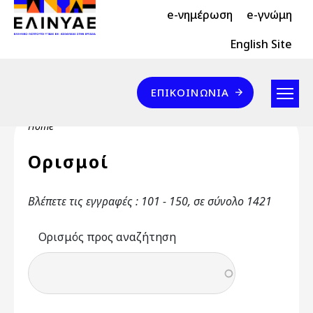
Header Top 2
Skip to main content
e-νημέρωση
e-γνώμη
Header Top
English Site
Επικοινωνία
ΕΠΙΚΟΙΝΩΝΊΑ
Breadcrumb
Home
Ορισμοί
Βλέπετε τις εγγραφές : 101 - 150, σε σύνολο 1421
Ορισμός προς αναζήτηση