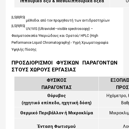
Ιππουρικό οξύ & Μεθυλιππουρικά οξέα
Ο
|LS|8|RS|
μέθοδοι από τον προμηθευτή των αντιδραστηρίων
|LS|9|RS|
UV
/
VIS
(
Ultraviolet
–
visible
spectroscopy
) –
Φασματοσκοπία Υπεριώδους και Ορατού/
HPLC
(
High
Performance
Liquid
Chromatography
) - Υγρή Χρωματογραφία
Υψηλής Πίεσης
ΠΡΟΣΔΙΟΡΙΣΜΟΙ ΦΥΣΙΚΩΝ ΠΑΡΑΓΟΝΤΩΝ
ΣΤΟΥΣ ΧΩΡΟΥΣ ΕΡΓΑΣΙΑΣ
ΦΥΣΙΚΟΣ
ΕΞΟΠΛΙ
ΠΑΡΑΓΟΝΤΑΣ
ΠΡΟΣ
Θόρυβος
Ηχόμετρο, 
(ηχητικό επίπεδο, ηχητική δόση)
Βαθ
Θερμικό Περιβάλλον ή Μικροκλίμα
Μικροκλι
Ένταση Φωτισμού
Λο