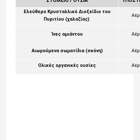
ΣΤΟΙΧΕΙΟ / ΟΥΣΙΑ
ΥΠΟΣΤ
Ελεύθερο Κρυσταλλικό Διοξείδιο του
Αέρ
Πυριτίου (χαλαζίας)
Ίνες αμιάντου
Αέρ
Αιωρούμενα σωματίδια
(σκόνη)
Αέρ
Ολικές οργανικές ουσίες
Αέρ