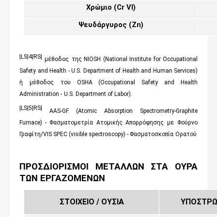
Χρώμιο (
Cr VI)
Ψευδάργυρος (
Zn
)
|LS|4|RS|
μέθοδος
της
NIOSH (National Institute for Occupational
Safety and Health - U.S. Department of Health and Human Services)
ή
μέθοδος
του
OSHA (Occupational Safety and Health
Administration -
U.S. Department of Labor).
|LS|5|RS|
AAS-GF (Atomic Absorption Spectrometry-Graphite
Furnace) -
Φασματομετρία
Ατομικής
Απορρόφησης
με
Φούρνο
Γραφίτη
/VIS SPEC (visible spectroscopy) -
Φασματοσκοπία
Ορατού
ΠΡΟΣΔΙΟΡΙΣΜΟΙ ΜΕΤΑΛΛΩΝ ΣΤΑ ΟΥΡΑ
ΤΩΝ ΕΡΓΑΖΟΜΕΝΩΝ
ΣΤΟΙΧΕΙΟ / ΟΥΣΙΑ
ΥΠΟΣΤΡ