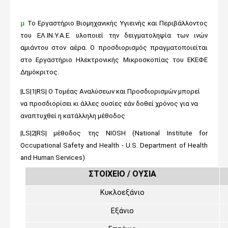
µ
Το Εργαστήριο Βιομηχανικής Υγιεινής και Περιβάλλοντος
του ΕΛ.ΙΝ.Υ.Α.Ε. υλοποιεί την δειγματοληψία των ινών
αμιάντου στον αέρα. Ο προσδιορισμός πραγματοποιείται
στο Εργαστήριο Ηλεκτρονικής Μικροσκοπίας του ΕΚΕΦΕ
Δημόκριτος.
|LS|1|RS| Ο Τομέας Αναλύσεων και Προσδιορισμών μπορεί
να προσδιορίσει κι άλλες ουσίες εάν δοθεί χρόνος για να
αναπτυχθεί η κατάλληλη μέθοδος
|LS|2|RS|
μέθοδος
της
NIOSH (National Institute for
Occupational Safety and Health - U.S. Department of Health
and Human Services)
ΣΤΟΙΧΕΙΟ / ΟΥΣΙΑ
Κυκλοεξάνιο
Εξάνιο