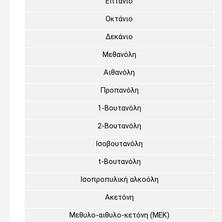
Επτάνιο
Οκτάνιο
Δεκάνιο
Μεθανόλη
Αιθανόλη
Προπανόλη
1-Βουτανόλη
2-Βουτανόλη
Ισοβουτανόλη
t
-Βουτανόλη
Ισοπροπ
υ
λική αλκοόλη
Ακετόνη
Μεθυλο-αιθυλο-κετόνη (ΜΕΚ)