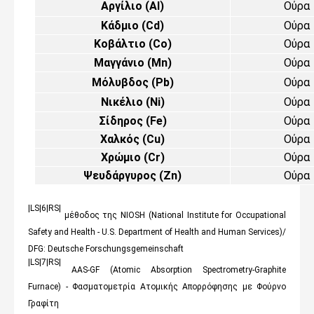
Αργίλιο (
Al
)
Ούρα
Κάδμιο (
Cd
)
Ούρα
Κοβάλτιο (
Co
)
Ούρα
Μαγγάνιο (
Mn
)
Ούρα
Μόλυβδος (
Pb
)
Ούρα
Νικέλιο (
Ni
)
Ούρα
Σίδηρος (
Fe
)
Ούρα
Χαλκός (
Cu
)
Ούρα
Χρώμιο (
Cr
)
Ούρα
Ψευδάργυρος (
Zn
)
Ούρα
|LS|6|RS|
μέθοδος
της
NIOSH (National Institute for Occupational
Safety and Health - U.S. Department of Health and Human Services)/
DFG:
Deutsche Forschungsgemeinschaft
|LS|7|RS|
AAS-GF (Atomic Absorption Spectrometry-Graphite
Furnace) -
Φασματομετρία
Ατομικής
Απορρόφησης
με
Φούρνο
Γραφίτη