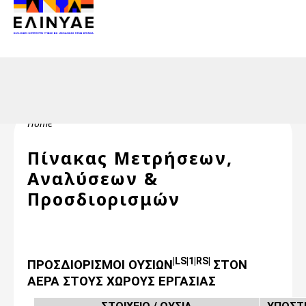
Header Top 2
Skip to main content
Header Top
Breadcrumb
Home
Πίνακας Μετρήσεων,
Αναλύσεων &
Προσδιορισμών
|LS|1|RS|
ΠΡΟΣΔΙΟΡΙΣΜΟΙ ΟΥΣΙΩΝ
ΣΤΟΝ
ΑΕΡΑ ΣΤΟΥΣ ΧΩΡΟΥΣ ΕΡΓΑΣΙΑΣ