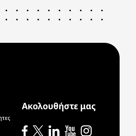
Ακολουθήστε μας
ation
ητες