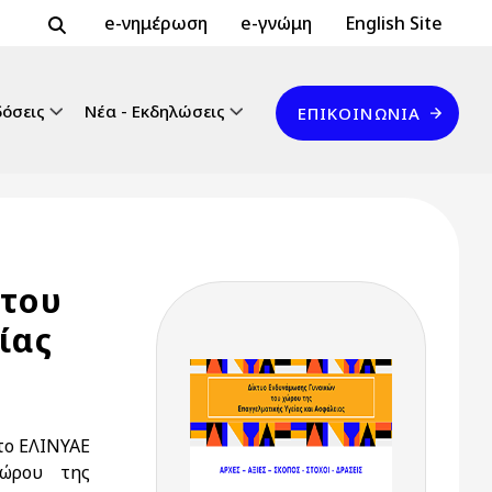
Header Top 2
Header Top
e-νημέρωση
e-γνώμη
English Site
Επικοινωνία
δόσεις
Νέα - Εκδηλώσεις
ΕΠΙΚΟΙΝΩΝΊΑ
 του
ίας
το ΕΛΙΝΥΑΕ
Χώρου της