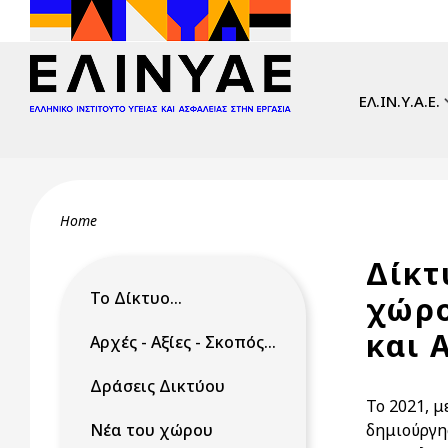
Skip to main content
Main navi
ΕΛ.ΙΝ.Υ.Α.Ε.
Breadcrumb
Home
Δίκτ
Το Δίκτυο...
χώρο
και 
Αρχές - Αξίες - Σκοπός...
Δράσεις Δικτύου
Το 2021, 
Νέα του χώρου
δημιούργ