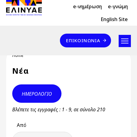
Header Top 2
Skip to main content
e-νημέρωση
e-γνώμη
Header Top
English Site
Επικοινωνία
ΕΠΙΚΟΙΝΩΝΊΑ
Breadcrumb
Home
Νέα
ΗΜΕΡΟΛΌΓΙΟ
Βλέπετε τις εγγραφές : 1 - 9, σε σύνολο 210
Από