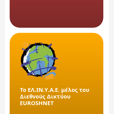
To ΕΛ.ΙΝ.Υ.Α.Ε. μέλος του
Διεθνούς Δικτύου
EUROSHNET