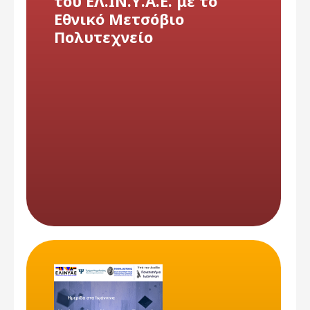
του ΕΛ.ΙΝ.Υ.Α.Ε. με το
Εθνικό Μετσόβιο
Πολυτεχνείο