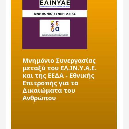
Μνημόνιο Συνεργασίας
μεταξύ του ΕΛ.ΙΝ.Υ.Α.Ε.
και της ΕΕΔΑ - Εθνικής
Επιτροπής για τα
Δικαιώματα του
Ανθρώπου