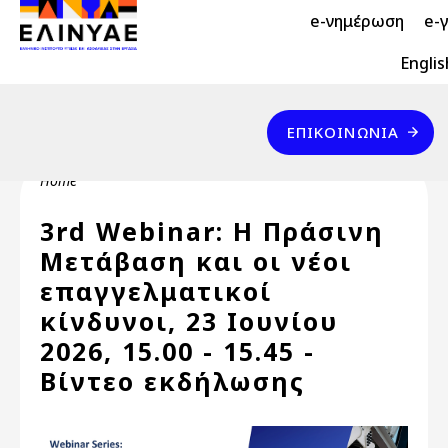
Header Top 2
Skip to main content
e-νημέρωση
e-
Header Top
Englis
Επικοινωνία
ΕΠΙΚΟΙΝΩΝΊΑ
Breadcrumb
Home
3rd Webinar: Η Πράσινη
Μετάβαση και οι νέοι
επαγγελματικοί
κίνδυνοι, 23 Ιουνίου
2026, 15.00 - 15.45 -
Βίντεο εκδήλωσης