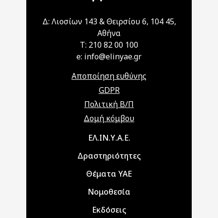
Δ: Λιοσίων 143 & Θειρσίου 6, 104 45,
Αθήνα
T: 210 82 00 100
e: info@elinyae.gr
Αποποίηση ευθύνης
GDPR
Πολιτική Β/Π
Δομή κόμβου
Main navigation
ΕΛ.ΙΝ.Υ.Α.Ε.
Δραστηριότητες
Θέματα ΥΑΕ
Νομοθεσία
Εκδόσεις