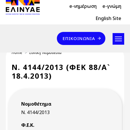
Header Top 2
Skip to main content
e-νημέρωση
e-γνώμη
Header Top
English Site
Επικοινωνία
ΕΠΙΚΟΙΝΩΝΊΑ
Breadcrumb
Home
Εθνική Νομοθεσία
Ν. 4144/2013 (ΦΕΚ 88/Α`
18.4.2013)
Νομοθέτημα
Ν. 4144/2013
Φ.Ε.Κ.