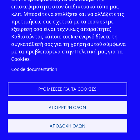
είναι μικρότερος από πενήντα
(50).
επισκεψιμότητα στον διαδικτυακό τόπο μας
Όσον αφορά τις ειδικότητες και την
κ.λπ. Μπορείτε να επιλέξετε και να αλλάξετε τις
προϋπηρεσία
των πτυχιούχων ΤΕΙ
προτιμήσεις σας σχετικά με τα cookies (με
ισχύουν τα αναφερόμενα στην
εξαίρεση όσα είναι τεχνικώς απαραίτητα).
πα
ράγραφο 1 του παρόντος άρθρου.»
Καθιστώντας κάποιο cookie ενεργό δίνετε τη
συγκατάθεσή σας για τη χρήση αυτού σύμφωνα
3. Η παράβαση των διατάξεων που
με τα προβλεπόμενα στην Πολιτική μας για τα
αφορούν την ασφά
λεια και την υγεία
Cookies.
των εργαζομένων, που εκδόθηκαν
πριν
Cookie documentation
από τις 18.10.1985 και περιέχονται σε
νόμους ή
σε κανονιστικές πράξεις οι
οποίες έχουν εκδοθεί κατ’
ΡΥΘΜΊΣΕΙΣ ΓΙΑ ΤΑ COOKIES
εξουσιοδότηση του άρθρου 6 του
Β.Δ.
της 25.8/1920
«Περί κωδικοποιήσεως
των περί υγιεινής
και ασφαλείας των
ΑΠΌΡΡΙΨΗ ΌΛΩΝ
εργατών κ.λπ. διατάξεων» (Α ́ 200),
συνεπάγεται την επιβολή των
ΑΠΟΔΟΧΉ ΌΛΩΝ
διοικητικών και ποινικών
κυρώσεων
των άρθρων 71 και 72 αντίστοιχα του