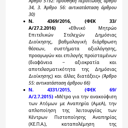
Άρθρο 51§2: προσθήκη περίπτωσης άρθρο
34, 3. Άρθρο 56: αντικατάσταση άρθρου
30)
Ν. 4369/2016, (ΦΕΚ 33/
Α/27.2.2016)
«Εθνικό Μητρώο
Επιτελικών Στελεχών Δημόσιας
Διοίκησης, βαθμολογική διάρθρωση
θέσεων, συστήματα αξιολόγησης,
προαγωγών και επιλογής προϊσταμένων
(διαφάνεια − αξιοκρατία και
αποτελεσματικότητα της Δημόσιας
Διοίκησης) και άλλες διατάξεις»
(Άρθρο
55: αντικατάσταση άρθρου 66)
Ν. 4331/2015, (ΦΕΚ 69/
Α/2.7.2015)
«Μέτρα για την ανακούφιση
των Ατόμων με Αναπηρία (ΑμεΑ), την
απλοποίηση της λειτουργίας των
Κέντρων Πιστοποίησης Αναπηρίας
(ΚΕ.Π.Α.), καταπολέμηση της