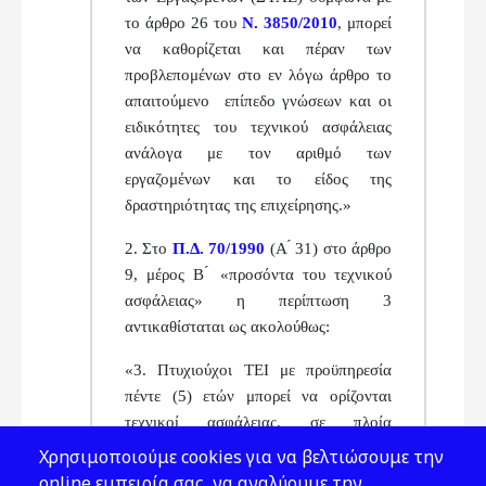
το άρθρο 26
του
Ν. 3850/2010
, μπορεί
να καθορίζεται και πέραν των
προβλεπομένων στο εν λόγω άρθρο το
απαιτούμενο
επίπεδο γνώσεων και οι
ειδικότητες του τεχνικού ασφά
λειας
ανάλογα με τον αριθμό των
εργαζομένων και το
είδος της
δραστηριότητας της επιχείρησης.»
2. Στο
Π.Δ. 70/1990
(Α ́ 31) στο άρθρο
9, μέρος Β ́ «προ
σόντα του τεχνικού
ασφάλειας» η περίπτωση 3
αντικα
θίσταται ως ακολούθως:
«3. Πτυχιούχοι ΤΕΙ με προϋπηρεσία
πέντε (5) ετών
μπορεί να ορίζονται
τεχνικοί ασφάλειας, σε πλοία
ανε
ξαρτήτως χωρητικότητας, εφόσον ο
Χρησιμοποιούμε cookies για να βελτιώσουμε την
αριθμός των απα
σχολουμένων ατόμων
online εμπειρία σας, να αναλύουμε την