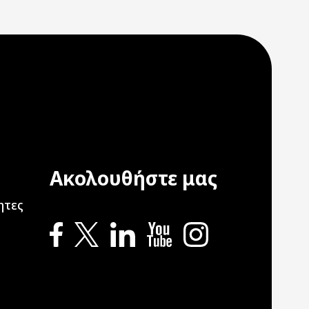
Ακολουθήστε μας
ation
ητες