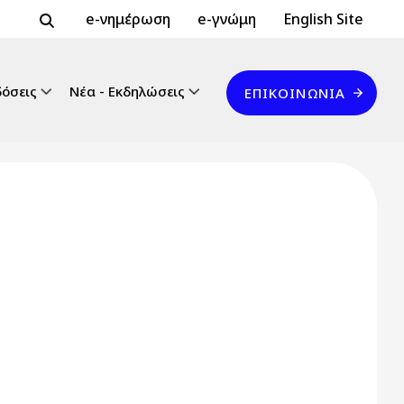
Header Top 2
Header Top
e-νημέρωση
e-γνώμη
English Site
Επικοινωνία
δόσεις
Νέα - Εκδηλώσεις
ΕΠΙΚΟΙΝΩΝΊΑ