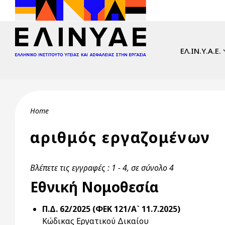
Skip to main content
Main navi
ΕΛ.ΙΝ.Υ.Α.Ε.
Breadcrumb
Home
αριθμός εργαζομένων
Βλέπετε τις εγγραφές : 1 - 4, σε σύνολο 4
Εθνική Νομοθεσία
Π.Δ. 62/2025 (ΦΕΚ 121/Α` 11.7.2025)
Κώδικας Εργατικού Δικαίου