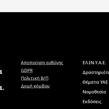
Main navig
Αποποίηση ευθύνης
ΕΛ.ΙΝ.Υ.Α.Ε.
α
GDPR
Δραστηριότ
Πολιτική Β/Π
Θέματα ΥΑΕ
α.
Δομή κόμβου
Νομοθεσία
Εκδόσεις