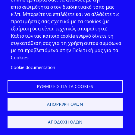
επισκεψιμότητα στον διαδικτυακό τόπο μας
Εκδόσεις
κ.λπ. Μπορείτε να επιλέξετε και να αλλάξετε τις
προτιμήσεις σας σχετικά με τα cookies (με
Νέα - Εκδηλώσεις
εξαίρεση όσα είναι τεχνικώς απαραίτητα).
Ακολουθήστε μας
Καθιστώντας κάποιο cookie ενεργό δίνετε τη
συγκατάθεσή σας για τη χρήση αυτού σύμφωνα
με τα προβλεπόμενα στην Πολιτική μας για τα
Cookies.
Cookie documentation
ΡΥΘΜΊΣΕΙΣ ΓΙΑ ΤΑ COOKIES
2026 © ΕΛ.ΙΝ.Υ.Α.Ε.
ΑΠΌΡΡΙΨΗ ΌΛΩΝ
Design & Development by
ΑΠΟΔΟΧΉ ΌΛΩΝ