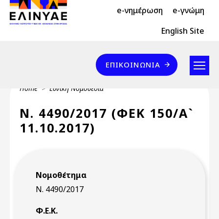
Header Top 2
Skip to main content
e-νημέρωση
e-γνώμη
Header Top
English Site
Επικοινωνία
ΕΠΙΚΟΙΝΩΝΊΑ
Breadcrumb
Home
Εθνική Νομοθεσία
Ν. 4490/2017 (ΦΕΚ 150/Α`
11.10.2017)
Νομοθέτημα
Ν. 4490/2017
Φ.Ε.Κ.