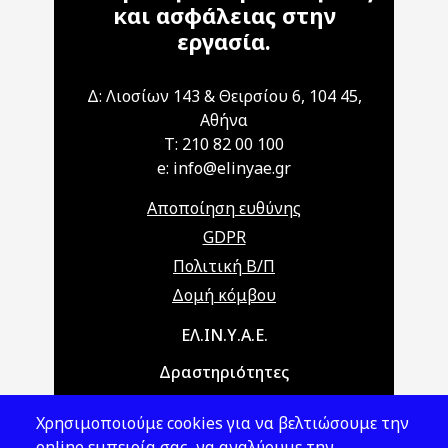
και ασφάλειας στην
εργασία.
Δ: Λιοσίων 143 & Θειρσίου 6, 104 45,
Αθήνα
T: 210 82 00 100
e: info@elinyae.gr
Αποποίηση ευθύνης
GDPR
Πολιτική Β/Π
Δομή κόμβου
Main navigation
ΕΛ.ΙΝ.Υ.Α.Ε.
Δραστηριότητες
Θέματα ΥΑΕ
Χρησιμοποιούμε cookies για να βελτιώσουμε την
Νομοθεσία
online εμπειρία σας, να αναλύουμε την