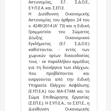
Αστυνομίας, Ε.Γ. Σ.Δ.Ο.Ε.,
Ε.Υ.Π.Ε.Α. και Σ.ΕΠ.Ε.
Η Διεύθυνση Οικονομικής
Αστυνομίας του άρθρου 24 του
ν. 4249/2014 (Α΄ 73) και η Ειδική
Γραμματεία του Σώματος
Δίωξης Οικονομικού
Εγκλήματος (Ε.Γ. Σ.Δ.Ο.Ε.)
καθίστανται - εντός των
χωρικών ορίων δικαιοδοσίας
τους - εκ παραλλήλου αρμόδιες
για τη διενέργεια των ελέγχων,
που προβλέπονται και
ενεργούνται από την Ειδική
Υπηρεσία Ελέγχου Ασφάλισης
(Ε.ΥΠ.Ε.Α.) του ΙΚΑ-ΕΤΑΜ και το
Σώμα Επιθεώρησης Εργασίας
(Σ.ΕΠ.Ε.). Η Ε.ΥΠ.Ε.Α., το Σ.ΕΠ.Ε., η
Διεύθυνση Οικονομικής