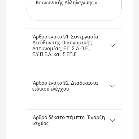
Κοινωνικής Αλληλεγγύης.»
Άρθρο ένατο §1: Συνεργασία
Διεύθυνσης Οικονομικής
Αστυνομίας, Ε.Γ. Σ.Δ.Ο.Ε.,
Ε.Υ.Π.Ε.Α. και Σ.ΕΠ.Ε.
Άρθρο ένατο §2: Διαδικασία
ειδικού ελέγχου
Άρθρο δέκατο πέμπτο: Έναρξη
ισχύος