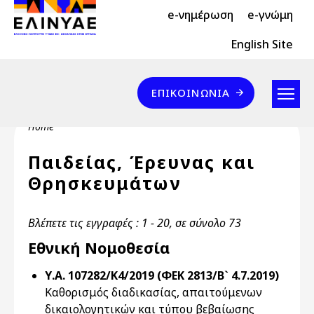
Header Top 2
Skip to main content
e-νημέρωση
e-γνώμη
Header Top
English Site
Επικοινωνία
ΕΠΙΚΟΙΝΩΝΊΑ
Breadcrumb
Home
Παιδείας, Έρευνας και
Θρησκευμάτων
Βλέπετε τις εγγραφές : 1 - 20, σε σύνολο 73
Εθνική Νομοθεσία
Υ.Α. 107282/Κ4/2019 (ΦΕΚ 2813/Β` 4.7.2019)
Καθορισμός διαδικασίας, απαιτούμενων
δικαιολογητικών και τύπου βεβαίωσης