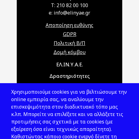
T: 210 82 00 100
e: info@elinyae.gr
Αποποίηση ευθύνης
GDPR
Πολιτική Β/Π
Δομή κόμβου
Main navigation
ΕΛ.ΙΝ.Υ.Α.Ε.
Δραστηριότητες
Θέματα ΥΑΕ
Χρησιμοποιούμε cookies για να βελτιώσουμε την
Νομοθεσία
online εμπειρία σας, να αναλύουμε την
επισκεψιμότητα στον διαδικτυακό τόπο μας
Εκδόσεις
κ.λπ. Μπορείτε να επιλέξετε και να αλλάξετε τις
προτιμήσεις σας σχετικά με τα cookies (με
Νέα - Εκδηλώσεις
εξαίρεση όσα είναι τεχνικώς απαραίτητα).
Ακολουθήστε μας
Καθιστώντας κάποιο cookie ενεργό δίνετε τη