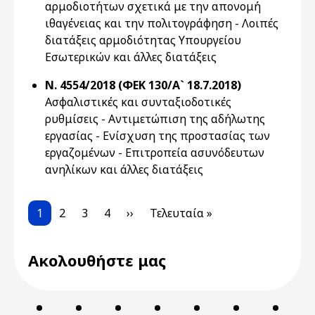
αρμοδιοτήτων σχετικά με την απονομή
ιθαγένειας και την πολιτογράφηση - Λοιπές
διατάξεις αρμοδιότητας Υπουργείου
Εσωτερικών και άλλες διατάξεις
Ν. 4554/2018 (ΦΕΚ 130/Α` 18.7.2018)
Ασφαλιστικές και συνταξιοδοτικές
ρυθμίσεις - Αντιμετώπιση της αδήλωτης
εργασίας - Ενίσχυση της προστασίας των
εργαζομένων - Επιτροπεία ασυνόδευτων
ανηλίκων και άλλες διατάξεις
Pagination
Current page
Page
Page
Page
Next page
Last page
1
2
3
4
››
Τελευταία »
Ακολουθήστε μας