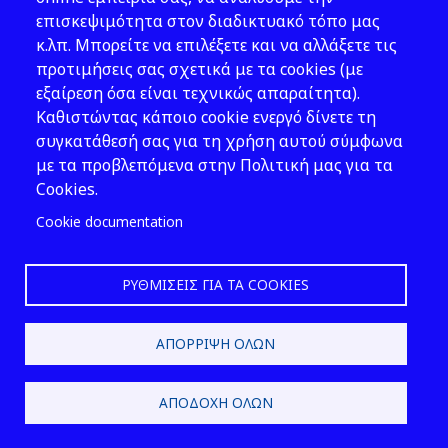
αναλογία οι διατάξεις της παρ.
επισκεψιμότητα στον διαδικτυακό τόπο μας
3 του άρθρου 78 του
ν.
κ.λπ. Μπορείτε να επιλέξετε και να αλλάξετε τις
4530/2018 (Α΄ 59)
. Για τη
προτιμήσεις σας σχετικά με τα cookies (με
μισθολογική κατάταξη των
εξαίρεση όσα είναι τεχνικώς απαραίτητα).
ανωτέρω εφαρμόζονται οι
Καθιστώντας κάποιο cookie ενεργό δίνετε τη
διατάξεις του
ν. 4354/2015 (Α΄
συγκατάθεσή σας για τη χρήση αυτού σύμφωνα
176)
. 7. α) Η κάλυψη των θέσεων
με τα προβλεπόμενα στην Πολιτική μας για τα
των Επιθεωρητών-Ελεγκτών
Cookies.
γίνεται είτε με απόσπαση από
Cookie documentation
τακτικούς υπαλλήλους του
Υπουργείου Υποδομών και
Μεταφορών, καθώς και από
ΡΥΘΜΊΣΕΙΣ ΓΙΑ ΤΑ COOKIES
φορείς που εποπτεύονται από
τον Υπουργό Υποδομών, είτε με
ΑΠΌΡΡΙΨΗ ΌΛΩΝ
απόσπαση τακτικών
υπαλλήλων από άλλα
Υπουργεία, δημόσιες υπηρεσίες,
ΑΠΟΔΟΧΉ ΌΛΩΝ
Ν.Π.Δ.Δ., Ν.Π.Ι.Δ., Ο.Τ.Α. α΄και β΄