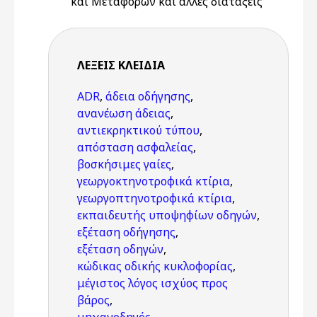
και Μεταφορών και άλλες διατάξεις
ΛΈΞΕΙΣ KΛΕΙΔΙΆ
ADR
,
άδεια οδήγησης
,
ανανέωση άδειας
,
αντιεκρηκτικού τύπου
,
απόσταση ασφαλείας
,
βοσκήσιμες γαίες
,
γεωργοκτηνοτροφικά κτίρια
,
γεωργοπτηνοτροφικά κτίρια
,
εκπαιδευτής υποψηφίων οδηγών
,
εξέταση οδήγησης
,
εξέταση οδηγών
,
κώδικας οδικής κυκλοφορίας
,
μέγιστος λόγος ισχύος προς
βάρος
,