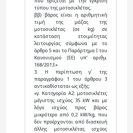
που ορίζεται με την έγκριση
τύπου της μοτοσικλέτας,
ββ) βάρος είναι η αριθμητική
τιμή της μάζας της
μοτοσικλέτας (σε kg) σε
κατάσταση ετοιμότητας
λειτουργίας σύμφωνα με το
άρθρο 5 και το Παράρτημα Ι του
Κανονισμού (ΕΕ) υπ’ αριθμ.
168/2013.»
3. Η περίπτωση γ΄ της
παραγράφου 1 του άρθρου 3
αντικαθίσταται ως εξής:
«γ. Κατηγορία Α2: μοτοσικλέτες
μέγιστης ισχύος 35 kW και με
λόγο ισχύος προς βάρος
μικρότερο από 0,2 kW/kg, που
δεν προέρχονται από διασκευή
άλλης μοτοσικλέτας ισχύος