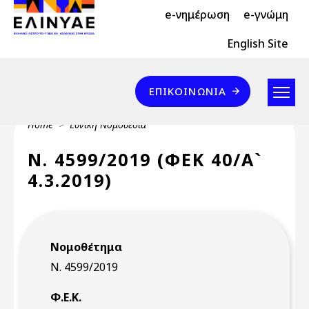
Header Top 2
Skip to main content
e-νημέρωση
e-γνώμη
Header Top
English Site
Επικοινωνία
ΕΠΙΚΟΙΝΩΝΊΑ
Breadcrumb
Home
Εθνική Νομοθεσία
Ν. 4599/2019 (ΦΕΚ 40/Α`
4.3.2019)
Νομοθέτημα
Ν. 4599/2019
Φ.Ε.Κ.