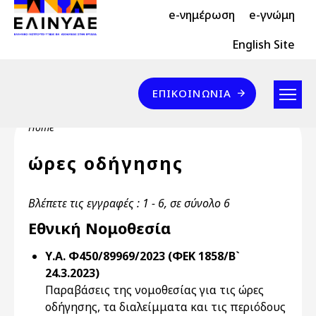
Header Top 2
Skip to main content
e-νημέρωση
e-γνώμη
Header Top
English Site
Επικοινωνία
ΕΠΙΚΟΙΝΩΝΊΑ
Breadcrumb
Home
ώρες οδήγησης
Βλέπετε τις εγγραφές : 1 - 6, σε σύνολο 6
Εθνική Νομοθεσία
Υ.Α. Φ450/89969/2023 (ΦΕΚ 1858/Β`
24.3.2023)
Παραβάσεις της νομοθεσίας για τις ώρες
οδήγησης, τα διαλείμματα και τις περιόδους