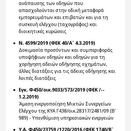
ανάπαυσης των οδηγών που
απασχολούνται στην οδική μεταφορά
εμπορευμάτων και επιβατών και για τη
συσκευή ελέγχου (ταχογράφος) και
διοικητικές κυρώσεις
Ν. 4599/2019 (ΦΕΚ 40/Α` 4.3.2019)
Δοκιμασία προσόντων και συμπεριφοράς
υποψήφιων οδηγών και οδηγών για τη
χορήγηση αδειών οδήγησης οχημάτων,
άλλες διατάξεις για τις άδειες οδήγησης και
λοιπές διατάξεις
Εγκ. Φ450/οικ.9033/573/2019 (ΦΕΚ /--
1.2.2019)
Άμεση ενεργοποίηση Μικτών Συνεργείων
Ελέγχου της ΚΥΑ Γ438/οικ.28317/2481/09 (Β’
989) - Υπενθύμιση υπηρεσιακών ενεργειών
Υ.Α. Φ450/23759 /1220/2016 (ΦΕΚ 1740/Β`