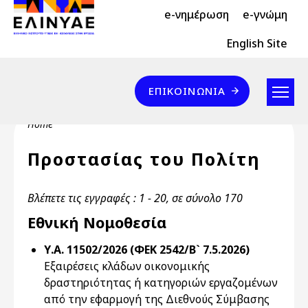
Header Top 2
Skip to main content
e-νημέρωση
e-γνώμη
Header Top
English Site
Επικοινωνία
ΕΠΙΚΟΙΝΩΝΊΑ
Breadcrumb
Home
Προστασίας του Πολίτη
Βλέπετε τις εγγραφές : 1 - 20, σε σύνολο 170
Εθνική Νομοθεσία
Υ.Α. 11502/2026 (ΦΕΚ 2542/Β` 7.5.2026)
Εξαιρέσεις κλάδων οικονομικής
δραστηριότητας ή κατηγοριών εργαζομένων
από την εφαρμογή της Διεθνούς Σύμβασης