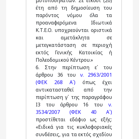
μοτοποδηλάτων. Σε είκοσι (20)
έτη από τη δημοσίευση του
παρόντος νόμου όλα τα
προαναφερόμενα Ιδιωτικά
Κ.Τ.Ε.Ο. υποχρεούνται οριστικά
και αμετάκλητα σε
μετεγκατάσταση σε περιοχή
εκτός Γενικής Κατοικίας ή
Πολεοδομικού Κέντρου.»
6. Στην περίπτωση ε΄ του
άρθρου 36 του
ν. 2963/2001
(ΦΕΚ 268 Α΄)
όπως έχει
αντικατασταθεί από την
περίπτωση γ΄ της παραγράφου
Ι3 του άρθρου 16 του
ν.
3534/2007 (ΦΕΚ 40 Α΄)
προστίθεται εδάφιο ως εξής:
«Ειδικά για τις κυκλοφοριακές
συνδέσεις, για τα εκτός σχεδίου