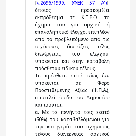
[
ν.2696/1999, (ΦΕΚ 57 Α΄)
],
όποιος προσκομίζει
εκπρόθεσμα σε Κ.Τ.Ε.Ο. το
όχημά του για αρχικό ή
επαναληπτικό έλεγχο, επιπλέον
από το προβλεπόμενο από τις
ισχύουσες διατάξεις τέλος
διενέργειας του ελέγχου,
υπόκειται και στην καταβολή
πρόσθετου ειδικού τέλους.
Το πρόσθετο αυτό τέλος δεν
υπόκειται σε Φόρο
Προστιθέμενης Αξίας (Φ.Π.Α.),
αποτελεί έσοδο του Δημοσίου
και ισούται:
α. Με το πενήντα τοις εκατό
(50%) του καταβαλλόμενου για
την κατηγορία του οχήματος
τέλους διενέργειας αρχικού