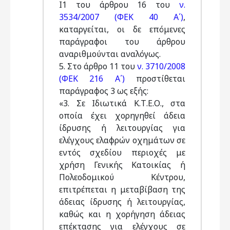
Ι1 του άρθρου 16 του
ν.
3534/2007 (ΦΕΚ 40 Α΄)
,
καταργείται, οι δε επόμενες
παράγραφοι του άρθρου
αναριθμούνται αναλόγως.
5. Στο άρθρο 11 του
ν. 3710/2008
(ΦΕΚ 216 Α΄)
προστίθεται
παράγραφος 3 ως εξής:
«3. Σε Ιδιωτικά Κ.Τ.Ε.Ο., στα
οποία έχει χορηγηθεί άδεια
ίδρυσης ή λειτουργίας για
ελέγχους ελαφρών οχημάτων σε
εντός σχεδίου περιοχές με
χρήση Γενικής Κατοικίας ή
Πολεοδομικού Κέντρου,
επιτρέπεται η μεταβίβαση της
άδειας ίδρυσης ή λειτουργίας,
καθώς και η χορήγηση άδειας
επέκτασης για ελέγχους σε