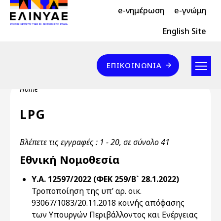
Header Top 2
Skip to main content
e-νημέρωση
e-γνώμη
Header Top
English Site
Επικοινωνία
ΕΠΙΚΟΙΝΩΝΊΑ
Breadcrumb
Home
LPG
Βλέπετε τις εγγραφές : 1 - 20, σε σύνολο 41
Εθνική Νομοθεσία
Υ.Α. 12597/2022 (ΦΕΚ 259/Β` 28.1.2022)
Τροποποίηση της υπ’ αρ. οικ.
93067/1083/20.11.2018 κοινής απόφασης
των Υπουργών Περιβάλλοντος και Ενέργειας