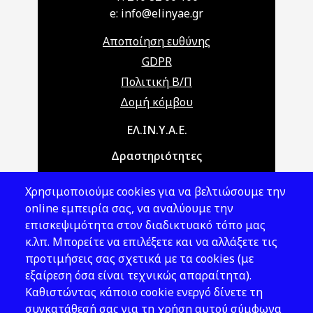
e: info@elinyae.gr
Αποποίηση ευθύνης
GDPR
Πολιτική Β/Π
Δομή κόμβου
Main navigation
ΕΛ.ΙΝ.Υ.Α.Ε.
Δραστηριότητες
Θέματα ΥΑΕ
Χρησιμοποιούμε cookies για να βελτιώσουμε την
Νομοθεσία
online εμπειρία σας, να αναλύουμε την
επισκεψιμότητα στον διαδικτυακό τόπο μας
Εκδόσεις
κ.λπ. Μπορείτε να επιλέξετε και να αλλάξετε τις
προτιμήσεις σας σχετικά με τα cookies (με
Νέα - Εκδηλώσεις
εξαίρεση όσα είναι τεχνικώς απαραίτητα).
Ακολουθήστε μας
Καθιστώντας κάποιο cookie ενεργό δίνετε τη
συγκατάθεσή σας για τη χρήση αυτού σύμφωνα