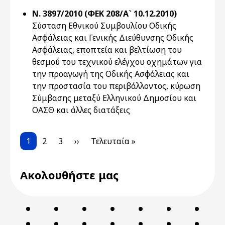
Ν. 3897/2010 (ΦΕΚ 208/Α` 10.12.2010)
Σύσταση Εθνικού Συμβουλίου Οδικής
Ασφάλειας και Γενικής Διεύθυνσης Οδικής
Ασφάλειας, εποπτεία και βελτίωση του
θεσμού του τεχνικού ελέγχου οχημάτων για
την προαγωγή της Οδικής Ασφάλειας και
την προστασία του περιβάλλοντος, κύρωση
Σύμβασης μεταξύ Ελληνικού Δημοσίου και
ΟΑΣΘ και άλλες διατάξεις
Pagination
Current page
Page
Page
Next page
Last page
1
2
3
››
Τελευταία »
Ακολουθήστε μας