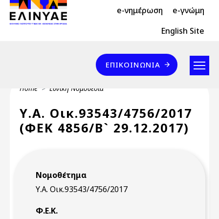
Header Top 2
Skip to main content
e-νημέρωση
e-γνώμη
Header Top
English Site
Επικοινωνία
ΕΠΙΚΟΙΝΩΝΊΑ
Breadcrumb
Home
Εθνική Νομοθεσία
Υ.Α. Οικ.93543/4756/2017
(ΦΕΚ 4856/Β` 29.12.2017)
Νομοθέτημα
Υ.Α. Οικ.93543/4756/2017
Φ.Ε.Κ.