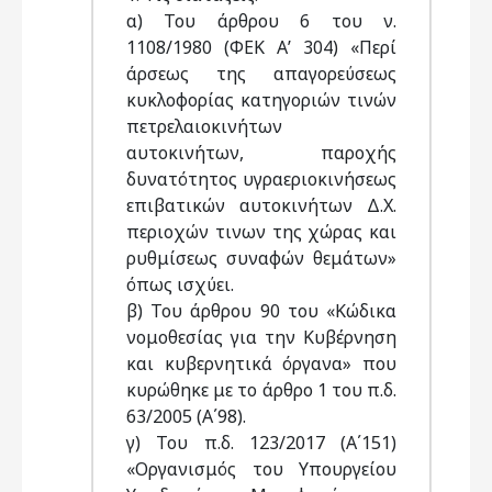
α) Του άρθρου 6 του ν.
1108/1980 (ΦΕΚ Α’ 304) «Περί
άρσεως της απαγορεύσεως
κυκλοφορίας κατηγοριών τινών
πετρελαιοκινήτων
αυτοκινήτων, παροχής
δυνατότητος υγραεριοκινήσεως
επιβατικών αυτοκινήτων Δ.Χ.
περιοχών τινων της χώρας και
ρυθμίσεως συναφών θεμάτων»
όπως ισχύει.
β) Του άρθρου 90 του «Κώδικα
νομοθεσίας για την Κυβέρνηση
και κυβερνητικά όργανα» που
κυρώθηκε με το άρθρο 1 του π.δ.
63/2005 (Α΄98).
γ) Του π.δ. 123/2017 (Α΄151)
«Οργανισμός του Υπουργείου