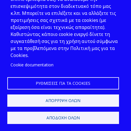
ΤΑΥΤΟΤΗΤΑΣ ΟΧΗΜΑΤΟΣ -
επισκεψιμότητα στον διαδικτυακό τόπο μας
ΕΠΙΣΚΕΥΕΣ ΚΑΙ
κ.λπ. Μπορείτε να επιλέξετε και να αλλάξετε τις
ΑΝΤΙΚΑΤΑΣΤΑΣΕΙΣ - ΕΙΔΙΚΕΣ
προτιμήσεις σας σχετικά με τα cookies (με
ΝΟΜΟΘΕΤΙΚΕΣ ΑΠΑΙΤΗΣΕΙΣ,
εξαίρεση όσα είναι τεχνικώς απαραίτητα).
στο σημείο ελέγχου «1300:
Καθιστώντας κάποιο cookie ενεργό δίνετε τη
Επισκευές - αντικαταστάσεις
συγκατάθεσή σας για τη χρήση αυτού σύμφωνα
για τις οποίες απαιτείται
με τα προβλεπόμενα στην Πολιτική μας για τα
ενημέρωση της αρμόδιας
Cookies.
Δημόσιας Υπηρεσίας», οι
κωδικοί 1309 και 1312 έχουν ως
Cookie documentation
εξής:
ΡΥΘΜΊΣΕΙΣ ΓΙΑ ΤΑ COOKIES
ΑΠΌΡΡΙΨΗ ΌΛΩΝ
ΑΠΟΔΟΧΉ ΌΛΩΝ