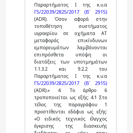
Παραρτήματος Ι της κ.υ.α
Γ5/22039/2825/2017 (Β΄ 2915)
(ADR). Όσον αφορά στην
τοποθέτηση συστήματος
υγραερίου σε οχήματα AT
μεταφοράς επικίνδυνων
εμπορευμάτων λαμβάνονται
επιπρόσθετα υπόψη οι
διατάξεις των υποτμημάτων
1.1.3.2 και 9.2.2 του
Παραρτήματος Ι της κ.υ.α
Γ5/22039/2825/2017 (Β΄ 2915)
(ADR).» 4. Το άρθρο 6
τροποποιείται ως εξής: 4.1 Στο
τέλος της παραγράφου 1
προστίθενται εδάφια ως εξής:
«Ο ειδικός τεχνικός έλεγχος
έγκρισης της διασκευής