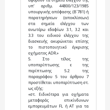
αφορούν τα σημεία ελέγχου της
υπ’ αριθμ. 44800/123/1985
υπουργικής απόφασης (Β΄781) ή
παρατηρήσεων (αποκλίσεων)
στα σημεία ελέγχου των
ανωτέρω εδαφίων 3.1, 3.2 και
3.3 του ειδικού ελέγχου της
διασκευής ακυρώνεται επίσης
το πιστοποιητικό έγκρισης
οχήματος ADR.»
5. Στο τέλος της
υποπερίπτωσης ε της
περίπτωσης 5.2 της
παραγράφου 5 του άρθρου 7
προστίθεται υποπερίπτωση στ.
ως εξής:
«στ. Ειδικότερα για οχήματα
μεταφοράς επικίνδυνων
εμπορευμάτων FL ή AT για τα