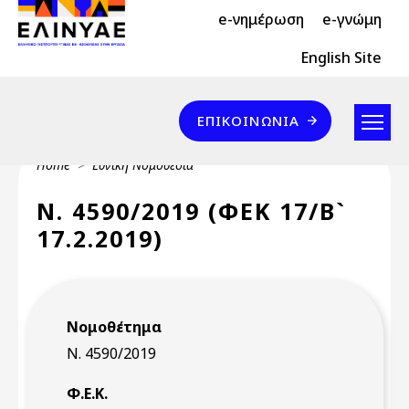
Header Top 2
Skip to main content
e-νημέρωση
e-γνώμη
Header Top
English Site
Επικοινωνία
ΕΠΙΚΟΙΝΩΝΊΑ
Breadcrumb
Home
Εθνική Νομοθεσία
Ν. 4590/2019 (ΦΕΚ 17/Β`
17.2.2019)
Νομοθέτημα
Ν. 4590/2019
Φ.Ε.Κ.