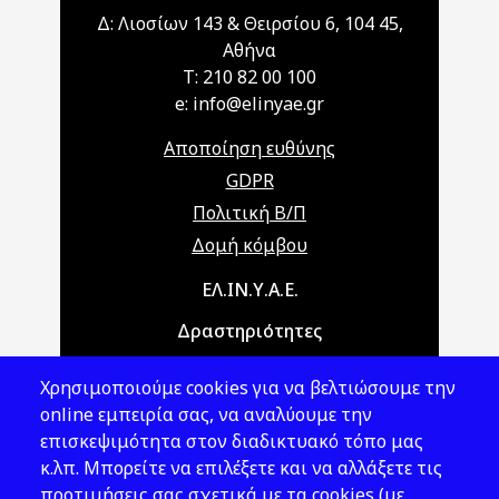
Δ: Λιοσίων 143 & Θειρσίου 6, 104 45,
Αθήνα
T: 210 82 00 100
e: info@elinyae.gr
Αποποίηση ευθύνης
GDPR
Πολιτική Β/Π
Δομή κόμβου
Main navigation
ΕΛ.ΙΝ.Υ.Α.Ε.
Δραστηριότητες
Θέματα ΥΑΕ
Χρησιμοποιούμε cookies για να βελτιώσουμε την
Νομοθεσία
online εμπειρία σας, να αναλύουμε την
επισκεψιμότητα στον διαδικτυακό τόπο μας
Εκδόσεις
κ.λπ. Μπορείτε να επιλέξετε και να αλλάξετε τις
προτιμήσεις σας σχετικά με τα cookies (με
Νέα - Εκδηλώσεις