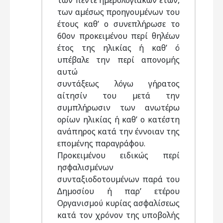
των πέντε ηµερολογιακών ετών,
των αµέσως προηγουµένων του
έτους καθ’ ο συνεπλήρωσε το
60ον προκειµένου περί θηλέων
έτος της ηλικίας ή καθ’ ό
υπέβαλε την περί απονοµής
αυτώ
συντάξεως λόγω γήρατος
αίτησίν του µετά την
συµπλήρωσιν των ανωτέρω
ορίων ηλικίας ή καθ’ ο κατέστη
ανάπηρος κατά την έννοιαν της
εποµένης παραγράφου.
Προκειµένου ειδικώς περί
ησφαλισµένων
συνταξιοδοτουµένων παρά του
∆ηµοσίου ή παρ’ ετέρου
Οργανισµού κυρίας ασφαλίσεως
κατά τον χρόνον της υποβολής