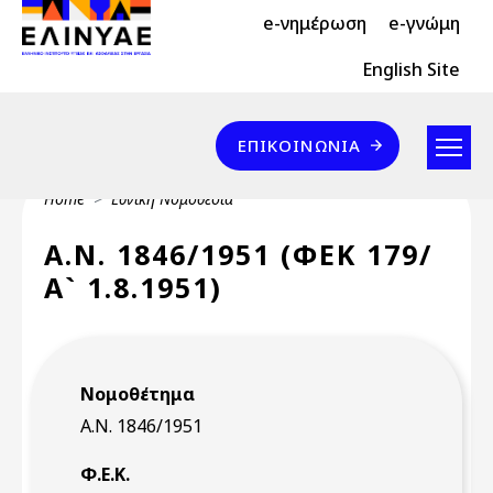
Header Top 2
Skip to main content
e-νημέρωση
e-γνώμη
Header Top
English Site
Επικοινωνία
ΕΠΙΚΟΙΝΩΝΊΑ
Breadcrumb
Home
Εθνική Νομοθεσία
Α.Ν. 1846/1951 (ΦΕΚ 179/
Α` 1.8.1951)
Νομοθέτημα
Α.Ν. 1846/1951
Φ.Ε.Κ.