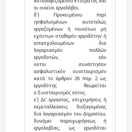
κατεδαφιζοµένου κτίσµατος και
οι οικείοι εργολάβοι.
δ΄) Προκειµένου περί
ησφαλισµένων αυτοτελώς
εργαζοµένων ή τοιούτων µη
εχόντων σταθερόν εργοδότην ή
απασχολουµένων δια
λογαριασµόν πολλών
εργοδοτών, εάν
ούτοι συνέστησαν
ασφαλιστικόν συνεταιρισµόν
κατά το άρθρον 26 παρ. 2 ως
εργοδότης θεωρείται
ο Συνεταιρισµός ούτος.
ε΄) ∆ι’ εργασίας, επιχειρήσεις ή
εκµεταλλεύσεις διεξαγοµένας
δια λογαριασµόν του ∆ηµοσίου,
δυνάµει παραχωρήσεως ή
εργολαβίας, ως εργοδόται