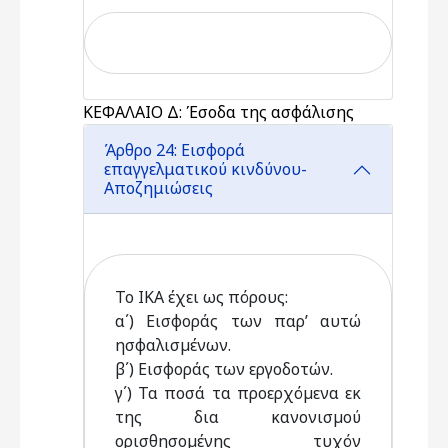
ΚΕΦΑΛΑΙΟ Δ: Έσοδα της ασφάλισης
Άρθρο 24: Εισφορά
επαγγελματικού κινδύνου-
Αποζημιώσεις
Το ΙΚΑ έχει ως πόρους:
α΄) Εισφοράς των παρ’ αυτώ
ησφαλισµένων.
β΄) Εισφοράς των εργοδοτών.
γ΄) Τα ποσά τα προερχόµενα εκ
της δια κανονισµού
ορισθησοµένης τυχόν