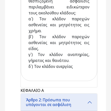
θεσπιζοµένη ασφάλισις
περιλαµβάνει ειδικώτερον
τους ακολούθου κλάδους:
α΄) Τον κλάδον παροχών
ασθενείας και µητρότητος εις
χρήµα.
β΄) Τον κλάδον παροχών
ασθενείας και µητρότητος εις
είδος.
γ΄) Τον κλάδον αναπηρίας,
γήρατος και θανάτου.
δ΄) Τον κλάδον ανεργίας
ΚΕΦΑΛΑΙΟ Α
Άρθρο 2: Πρόσωπα που
υπάγονται σε ασφάλιση