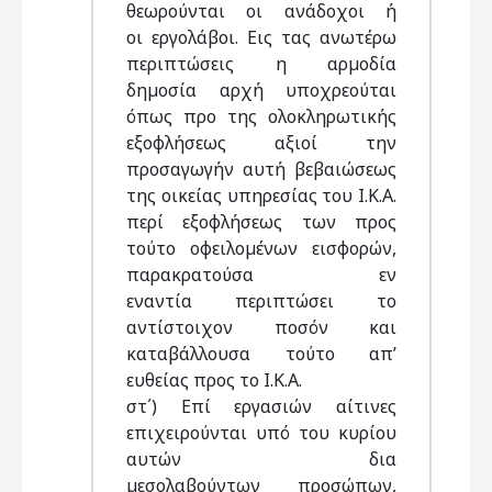
θεωρούνται οι ανάδοχοι ή
οι εργολάβοι. Εις τας ανωτέρω
περιπτώσεις η αρµοδία
δηµοσία αρχή υποχρεούται
όπως προ της ολοκληρωτικής
εξοφλήσεως αξιοί την
προσαγωγήν αυτή βεβαιώσεως
της οικείας υπηρεσίας του Ι.Κ.Α.
περί εξοφλήσεως των προς
τούτο οφειλοµένων εισφορών,
παρακρατούσα εν
εναντία περιπτώσει το
αντίστοιχον ποσόν και
καταβάλλουσα τούτο απ’
ευθείας προς το Ι.Κ.Α.
στ΄) Επί εργασιών αίτινες
επιχειρούνται υπό του κυρίου
αυτών δια
µεσολαβούντων προσώπων,