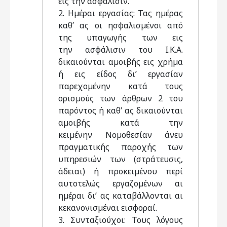
εις την ασφάλισιν.
2. Ηµέραι εργασίας: Τας ηµέρας
καθ’ ας οι ησφαλισµένοι από
της υπαγωγής των εις
την ασφάλισιν του Ι.Κ.Α.
δικαιούνται αµοιβής εις χρήµα
ή εις είδος δι’ εργασίαν
παρεχοµένην κατά τους
ορισµούς των άρθρων 2 του
παρόντος ή καθ’ ας δικαιούνται
αµοιβής κατά την
κειµένην Νοµοθεσίαν άνευ
πραγµατικής παροχής των
υπηρεσιών των (στράτευσις,
άδειαι) ή προκειµένου περί
αυτοτελώς εργαζοµένων αι
ηµέραι δι’ ας καταβάλλονται αι
κεκανονισµέναι εισφοραί.
3. Συνταξιούχοι: Τους λόγους