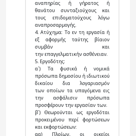
αναπηρίας ή γήρατος ή
θανάτου συνταξιούχους και
τους επιδοµατούχους λόγω
αναπροσαρµογής.
4. Ατύχηµα: Το εν τη εργασία ή
εξ αφορµής ταύτης βίαιον
συµβάν και
την επαγγελµατικήν ασθένειαν.
5. Εργοδότης:
α΄) Τα φυσικά ή νοµικά
πρόσωπα δηµοσίου ή ιδιωτικού
δικαίου δια λογαριασµόν
των οποίων τα υπαγόµενα εις
την ασφάλισιν πρόσωπα
προσφέρουν την εργασίαν των.
β΄) Θεωρούνται ως εργοδόται
προκειµένου περί φορτώσεων
και εκφορτώσεων:
αα) Πλοίων, οι οικείοι