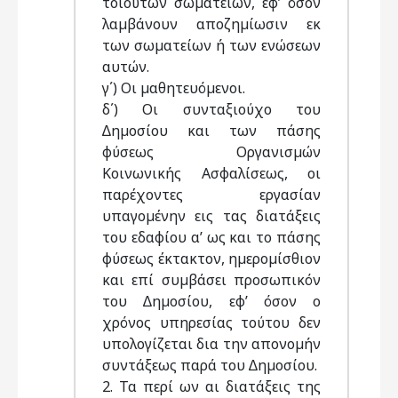
τοιούτων σωµατείων, εφ’ όσον
λαµβάνουν αποζηµίωσιν εκ
των σωµατείων ή των ενώσεων
αυτών.
γ΄) Οι µαθητευόµενοι.
δ΄) Οι συνταξιούχο του
∆ηµοσίου και των πάσης
φύσεως Οργανισµών
Κοινωνικής Ασφαλίσεως, οι
παρέχοντες εργασίαν
υπαγοµένην εις τας διατάξεις
του εδαφίου α’ ως και το πάσης
φύσεως έκτακτον, ηµεροµίσθιον
και επί συµβάσει προσωπικόν
του ∆ηµοσίου, εφ’ όσον ο
χρόνος υπηρεσίας τούτου δεν
υπολογίζεται δια την απονοµήν
συντάξεως παρά του ∆ηµοσίου.
2. Τα περί ων αι διατάξεις της