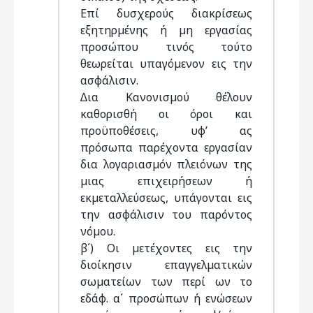
Επί δυσχερούς διακρίσεως
εξητηρµένης ή µη εργασίας
προσώπου τινός τούτο
θεωρείται υπαγόµενον εις την
ασφάλισιν.
∆ια Κανονισµού θέλουν
καθορισθή οι όροι και
προϋποθέσεις, υφ’ ας
πρόσωπα παρέχοντα εργασίαν
δια λογαριασµόν πλειόνων της
µιας επιχειρήσεων ή
εκµεταλλεύσεως, υπάγονται εις
την ασφάλισιν του παρόντος
νόµου.
β΄) Οι µετέχοντες εις την
διοίκησιν επαγγελµατικών
σωµατείων των περί ων το
εδάφ. α΄ προσώπων ή ενώσεων