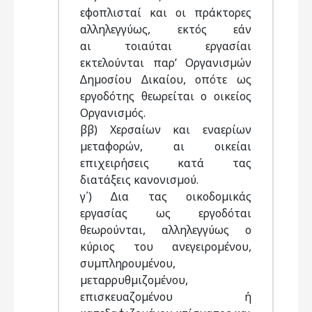
εφοπλισταί και οι πράκτορες
αλληλεγγύως, εκτός εάν
αι τοιαύται εργασίαι
εκτελούνται παρ’ Οργανισµών
∆ηµοσίου ∆ικαίου, οπότε ως
εργοδότης θεωρείται ο οικείος
Οργανισµός.
ββ) Χερσαίων και εναερίων
µεταφορών, αι οικείαι
επιχειρήσεις κατά τας
διατάξεις κανονισµού.
γ΄) ∆ια τας οικοδοµικάς
εργασίας ως εργοδόται
θεωρούνται, αλληλεγγύως ο
κύριος του ανεγειροµένου,
συµπληρουµένου,
µεταρρυθµιζοµένου,
επισκευαζοµένου ή