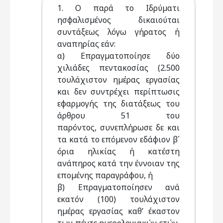
1. Ο παρά το Ιδρύµατι
ησφαλισµένος δικαιούται
συντάξεως λόγω γήρατος ή
αναπηρίας εάν:
α) Επραγµατοποίησε δύο
χιλιάδες πεντακοσίας (2.500
τουλάχιστον ηµέρας εργασίας
και δεν συντρέχει περίπτωσις
εφαρµογής της διατάξεως του
άρθρου 51 του
παρόντος, συνεπλήρωσε δε και
τα κατά το επόµενον εδάφιον β΄
όρια ηλικίας ή κατέστη
ανάπηρος κατά την έννοιαν της
εποµένης παραγράφου, ή
β) Επραγµατοποίησεν ανά
εκατόν (100) τουλάχιστον
ηµέρας εργασίας καθ’ έκαστον