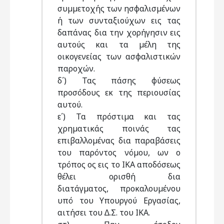
συµµετοχής των ησφαλισµένων
ή των συνταξιούχων εις τας
δαπάνας δια την χορήγησιν εις
αυτούς και τα µέλη της
οικογενείας των ασφαλιστικών
παροχών.
δ΄) Τας πάσης φύσεως
προσόδους εκ της περιουσίας
αυτού.
ε΄) Τα πρόστιµα και τας
χρηµατικάς ποινάς τας
επιβαλλοµένας δια παραβάσεις
του παρόντος νόµου, ων ο
τρόπος ος εις το ΙΚΑ αποδόσεως
θέλει ορισθή δια
διατάγµατος, προκαλουµένου
υπό του Υπουργού Εργασίας,
αιτήσει του ∆.Σ. του ΙΚΑ.