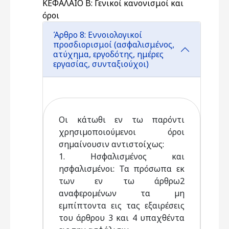
ΚΕΦΑΛΑΙΟ Β: Γενικοί κανονισμοί και
όροι
Άρθρο 8: Εννοιολογικοί
προσδιορισμοί (ασφαλισμένος,
ατύχημα, εργοδότης, ημέρες
εργασίας, συνταξιούχοι)
Οι κάτωθι εν τω παρόντι
χρησιµοποιούµενοι όροι
σηµαίνουσιν αντιστοίχως:
1. Ησφαλισµένος και
ησφαλισµένοι: Τα πρόσωπα εκ
των εν τω άρθρω2
αναφεροµένων τα µη
εµπίπτοντα εις τας εξαιρέσεις
του άρθρου 3 και 4 υπαχθέντα