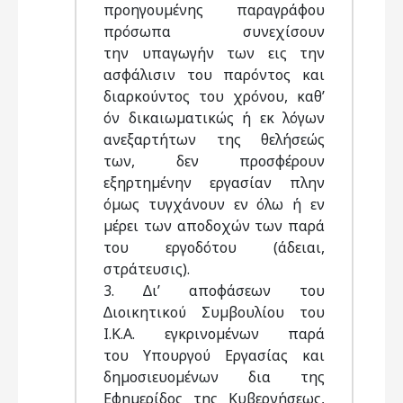
προηγουµένης παραγράφου
πρόσωπα συνεχίσουν
την υπαγωγήν των εις την
ασφάλισιν του παρόντος και
διαρκούντος του χρόνου, καθ’
όν δικαιωµατικώς ή εκ λόγων
ανεξαρτήτων της θελήσεώς
των, δεν προσφέρουν
εξηρτηµένην εργασίαν πλην
όµως τυγχάνουν εν όλω ή εν
µέρει των αποδοχών των παρά
του εργοδότου (άδειαι,
στράτευσις).
3. ∆ι’ αποφάσεων του
∆ιοικητικού Συµβουλίου του
Ι.Κ.Α. εγκρινοµένων παρά
του Υπουργού Εργασίας και
δηµοσιευοµένων δια της
Εφηµερίδος της Κυβερνήσεως,