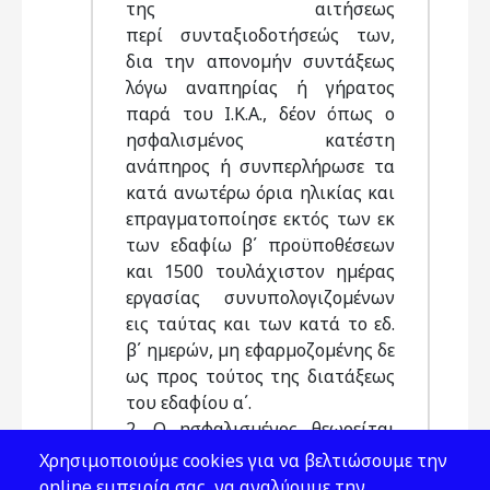
της αιτήσεως
περί συνταξιοδοτήσεώς των,
δια την απονοµήν συντάξεως
λόγω αναπηρίας ή γήρατος
παρά του Ι.Κ.Α., δέον όπως ο
ησφαλισµένος κατέστη
ανάπηρος ή συνπερλήρωσε τα
κατά ανωτέρω όρια ηλικίας και
επραγµατοποίησε εκτός των εκ
των εδαφίω β΄ προϋποθέσεων
και 1500 τουλάχιστον ηµέρας
εργασίας συνυπολογιζοµένων
εις ταύτας και των κατά το εδ.
β΄ ηµερών, µη εφαρµοζοµένης δε
ως προς τούτος της διατάξεως
του εδαφίου α΄.
2. Ο ησφαλισµένος θεωρείται
ανάπηρος κατά την έννοιαν της
Χρησιμοποιούμε cookies για να βελτιώσουμε την
διατάξεως της προηγουµένης
online εμπειρία σας, να αναλύουμε την