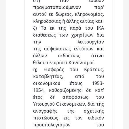
στ) Παν έσοδον
πραγµατοποιούµενον παρ’
αυτού εκ δωρεάς, κληρονοµίας,
κληροδοσίας ή άλλης αιτίας και
ζ) Τα εκ της παρά του ΙΚΑ
διαθέσεως των χρησίµων δια
την λειτουργίαν
της ασφαλίσεως εντύπων και
άλλων εκδόσεων, άτινα
θέλουσιν ορίσει Κανονισµοί.
η) Εισφοράς του Κράτους,
καταβλητέας, από του
οικονοµικού έτους 1953-
1954, καθοριζοµένης δε κατ’
έτος δι’ αποφάσεως του
Υπουργού Οικονοµικών, δια της
αναγραφής της σχετικής
πιστώσεως εις τον ειδικόν
προϋπολογισµόν του