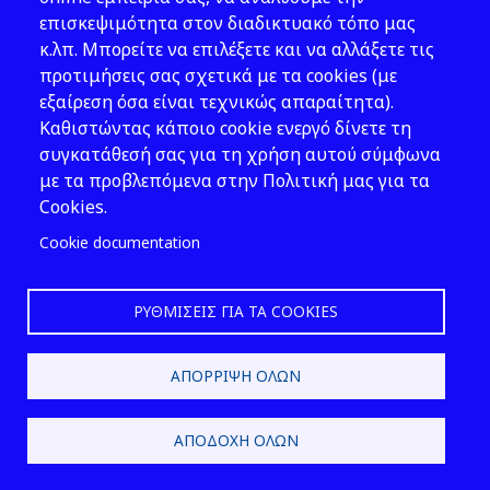
παραγράφου, εάν λόγω
επισκεψιμότητα στον διαδικτυακό τόπο μας
παθήσεως ή βλάβης ή
κ.λπ. Μπορείτε να επιλέξετε και να αλλάξετε τις
εξασθενήσεως σωµατικής
προτιμήσεις σας σχετικά με τα cookies (με
ή πνευµατικής εξαµήνου
εξαίρεση όσα είναι τεχνικώς απαραίτητα).
τουλάχιστον κατ’ ιατρικήν
Καθιστώντας κάποιο cookie ενεργό δίνετε τη
πρόβλεψιν διαρκείας, δεν
συγκατάθεσή σας για τη χρήση αυτού σύμφωνα
δύναται να κερδίζη δι’ εργασίας
με τα προβλεπόμενα στην Πολιτική μας για τα
ανταποκρινοµένης εις τας
Cookies.
δυνάµεις, τας δεξιότητας, την
Cookie documentation
µόρφωσιν και την
συνήθη αυτού επαγγελµατικήν
απασχόλησιν, πλέον του τρίτου
ΡΥΘΜΊΣΕΙΣ ΓΙΑ ΤΑ COOKIES
εκείνου όπερ συνήθως κερδίζει
εν τη αυτή περιφερεία και
ΑΠΌΡΡΙΨΗ ΌΛΩΝ
επαγγελµατική κατηγορία
σωµατικώς και πνευµατικώς
υγιής άνθρωπος της αυτής
ΑΠΟΔΟΧΉ ΌΛΩΝ
µορφώσεως.