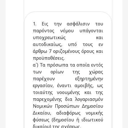
1. Εις την ασφάλισιν του
παρόντος νόµου υπάγονται
υποχρεωτικώς και
αυτοδικαίως, υπό τους εν
άρθρω 7 οριζοµένους όρους και
προϋποθέσεις.
α΄) Τα πρόσωπα τα οποία εντός
των ορίων της χώρας
παρέχουν εξηρτηµένην
εργασίαν, έναντι αµοιβής, ως
τοιαύτης νοουµένης και της
παρεχοµένης δια λογαριασµόν
Νοµικών Προσώπων ∆ηµοσίου
∆ικαίου, αδιαφόρως νοµικής
φύσεως (δηµοσίου ή ιδιωτικού
δικαίου) της σχέσεως.