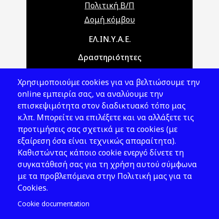
Πολιτική Β/Π
Δομή κόμβου
Main navigation
ΕΛ.ΙΝ.Υ.Α.Ε.
Δραστηριότητες
Θέματα ΥΑΕ
Χρησιμοποιούμε cookies για να βελτιώσουμε την
Νομοθεσία
online εμπειρία σας, να αναλύουμε την
επισκεψιμότητα στον διαδικτυακό τόπο μας
Εκδόσεις
κ.λπ. Μπορείτε να επιλέξετε και να αλλάξετε τις
προτιμήσεις σας σχετικά με τα cookies (με
Νέα - Εκδηλώσεις
εξαίρεση όσα είναι τεχνικώς απαραίτητα).
Ακολουθήστε μας
Καθιστώντας κάποιο cookie ενεργό δίνετε τη
συγκατάθεσή σας για τη χρήση αυτού σύμφωνα
με τα προβλεπόμενα στην Πολιτική μας για τα
Cookies.
Cookie documentation