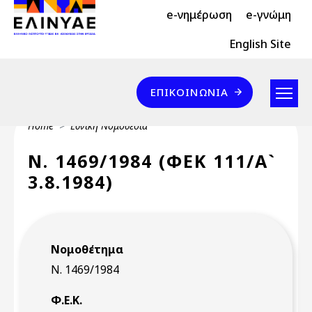
Header Top 2
Skip to main content
e-νημέρωση
e-γνώμη
Header Top
English Site
Επικοινωνία
ΕΠΙΚΟΙΝΩΝΊΑ
Breadcrumb
Home
Εθνική Νομοθεσία
Ν. 1469/1984 (ΦΕΚ 111/Α`
3.8.1984)
Νομοθέτημα
Ν. 1469/1984
Φ.Ε.Κ.