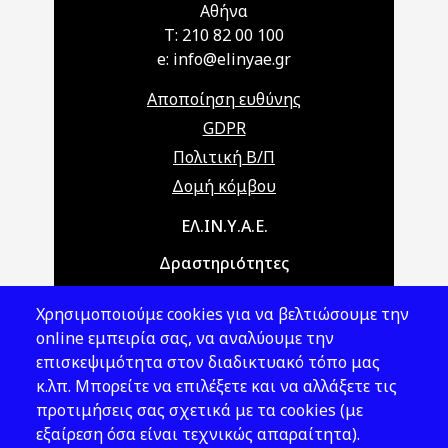
Αθήνα
T: 210 82 00 100
e: info@elinyae.gr
Αποποίηση ευθύνης
GDPR
Πολιτική Β/Π
Δομή κόμβου
Main navigation
ΕΛ.ΙΝ.Υ.Α.Ε.
Δραστηριότητες
Θέματα ΥΑΕ
Χρησιμοποιούμε cookies για να βελτιώσουμε την
Νομοθεσία
online εμπειρία σας, να αναλύουμε την
επισκεψιμότητα στον διαδικτυακό τόπο μας
Εκδόσεις
κ.λπ. Μπορείτε να επιλέξετε και να αλλάξετε τις
προτιμήσεις σας σχετικά με τα cookies (με
Νέα - Εκδηλώσεις
εξαίρεση όσα είναι τεχνικώς απαραίτητα).
Ακολουθήστε μας