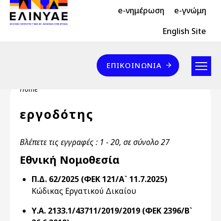
Header Top 2
Skip to main content
e-νημέρωση
e-γνώμη
Header Top
English Site
Επικοινωνία
ΕΠΙΚΟΙΝΩΝΊΑ
Breadcrumb
Home
εργοδότης
Βλέπετε τις εγγραφές : 1 - 20, σε σύνολο 27
Εθνική Νομοθεσία
Π.Δ. 62/2025 (ΦΕΚ 121/Α` 11.7.2025)
Κώδικας Εργατικού Δικαίου
Υ.Α. 2133.1/43711/2019/2019 (ΦΕΚ 2396/Β`