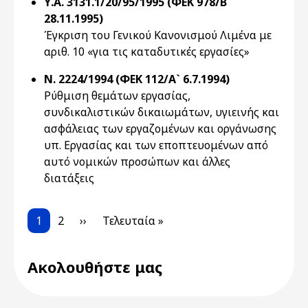
Υ.Α. 3131.1/20/95/1995 (ΦΕΚ 978/Β`
28.11.1995)
Έγκριση του Γενικού Κανονισμού Λιμένα με
αριθ. 10 «για τις καταδυτικές εργασίες»
Ν. 2224/1994 (ΦΕΚ 112/Α` 6.7.1994)
Ρύθμιση θεμάτων εργασίας,
συνδικαλιστικών δικαιωμάτων, υγιεινής και
ασφάλειας των εργαζομένων και οργάνωσης
υπ. Εργασίας και των εποπτευομένων από
αυτό νομικών προσώπων και άλλες
διατάξεις
Pagination
Current page
Page
Next page
Last page
1
2
››
Τελευταία »
Ακολουθήστε μας