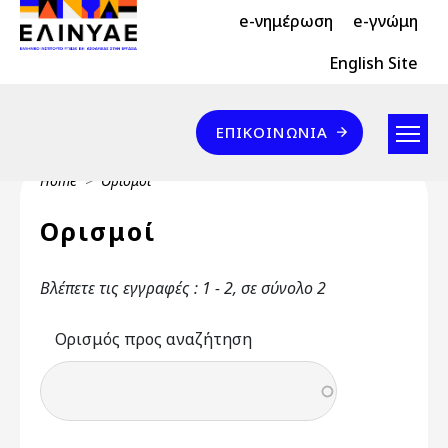
Header Top 2
Skip to main content
e-νημέρωση
e-γνώμη
Header Top
English Site
Επικοινωνία
ΕΠΙΚΟΙΝΩΝΊΑ
Breadcrumb
Home
Ορισμοί
Ορισμοί
Βλέπετε τις εγγραφές : 1 - 2, σε σύνολο 2
Ορισμός προς αναζήτηση