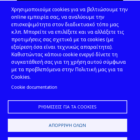
Θέματα ΥΑΕ
Χρησιμοποιούμε cookies για να βελτιώσουμε την
Νομοθεσία
online εμπειρία σας, να αναλύουμε την
επισκεψιμότητα στον διαδικτυακό τόπο μας
Εκδόσεις
κ.λπ. Μπορείτε να επιλέξετε και να αλλάξετε τις
προτιμήσεις σας σχετικά με τα cookies (με
Νέα - Εκδηλώσεις
εξαίρεση όσα είναι τεχνικώς απαραίτητα).
Ακολουθήστε μας
Καθιστώντας κάποιο cookie ενεργό δίνετε τη
συγκατάθεσή σας για τη χρήση αυτού σύμφωνα
με τα προβλεπόμενα στην Πολιτική μας για τα
Cookies.
Cookie documentation
ΡΥΘΜΊΣΕΙΣ ΓΙΑ ΤΑ COOKIES
2026 © ΕΛ.ΙΝ.Υ.Α.Ε.
ΑΠΌΡΡΙΨΗ ΌΛΩΝ
Design & Development by