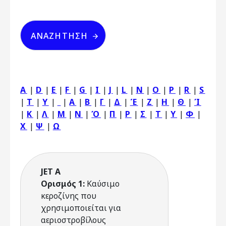
A
|
D
|
E
|
F
|
G
|
I
|
J
|
L
|
N
|
O
|
P
|
R
|
S
|
T
|
Y
|
|
Α
|
Β
|
Γ
|
Δ
|
Έ
|
Ζ
|
Η
|
Θ
|
Ί
|
Κ
|
Λ
|
Μ
|
Ν
|
Ό
|
Π
|
Ρ
|
Σ
|
Τ
|
Υ
|
Φ
|
Χ
|
Ψ
|
Ω
JET A
Ορισμός 1:
Kαύσιμο
κεροζίνης που
χρησιμοποιείται για
αεριοστροβίλους