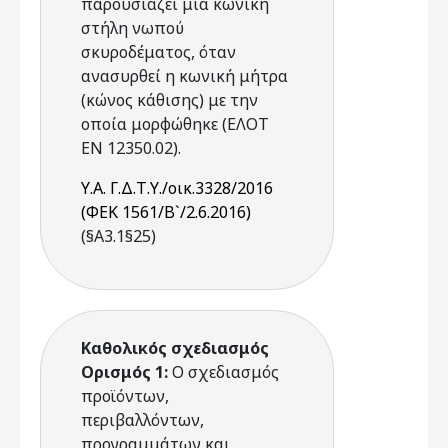
παρουσιάζει μια κωνική
στήλη νωπού
σκυροδέματος, όταν
ανασυρθεί η κωνική μήτρα
(κώνος κάθισης) με την
οποία μορφώθηκε (ΕΛΟΤ
ΕΝ 12350.02).
Υ.Α. Γ.Δ.Τ.Υ./οικ.3328/2016
(ΦΕΚ 1561/Β`/2.6.2016)
(§Α3.1§25)
Καθολικός σχεδιασμός
Ορισμός 1:
Ο σχεδιασμός
προϊόντων,
περιβαλλόντων,
προγραμμάτων και