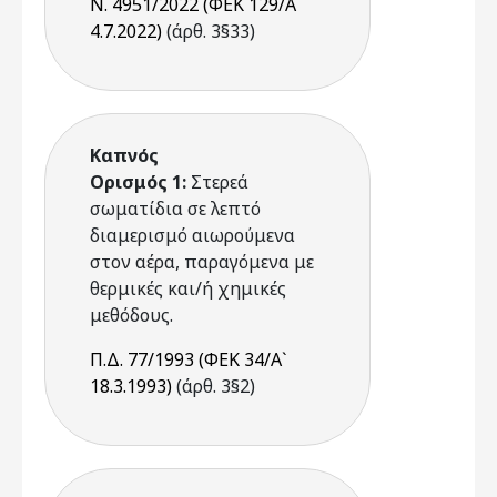
Ν. 4951/2022 (ΦΕΚ 129/Α`
4.7.2022)
(άρθ. 3§33)
Καπνός
Ορισμός 1:
Στερεά
σωματίδια σε λεπτό
διαμερισμό αιωρούμενα
στον αέρα, παραγόμενα με
θερμικές και/ή χημικές
μεθόδους.
Π.Δ. 77/1993 (ΦΕΚ 34/Α`
18.3.1993)
(άρθ. 3§2)