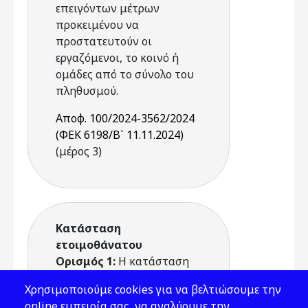
επειγόντων μέτρων
προκειμένου να
προστατευτούν οι
εργαζόμενοι, το κοινό ή
ομάδες από το σύνολο του
πληθυσμού.
Αποφ. 100/2024-3562/2024
(ΦΕΚ 6198/Β` 11.11.2024)
(μέρος 3)
Κατάσταση
ετοιμοθάνατου
Ορισμός 1:
Η κατάσταση
πολύ κοντά στο θάνατο ή η
Χρησιμοποιούμε cookies για να βελτιώσουμε την
αδυναμία επιβίωσης
online εμπειρία σας, να αναλύουμε την