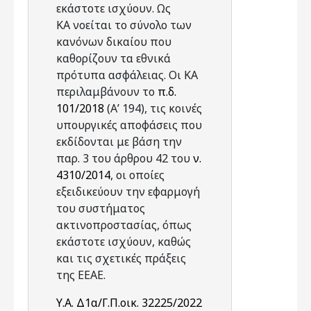
εκάστοτε ισχύουν. Ως
ΚΑ νοείται το σύνολο των
κανόνων δικαίου που
καθορίζουν τα εθνικά
πρότυπα ασφάλειας. Οι ΚΑ
περιλαμβάνουν το
π.δ.
101/2018
(Α’ 194), τις κοινές
υπουργικές αποφάσεις που
εκδίδονται με βάση την
παρ. 3 του άρθρου 42 του
ν.
4310/2014
, οι οποίες
εξειδικεύουν την εφαρμογή
του συστήματος
ακτινοπροστασίας, όπως
εκάστοτε ισχύουν, καθώς
και τις σχετικές πράξεις
της ΕΕΑΕ.
Υ.Α. Δ1α/Γ.Π.οικ. 32225/2022