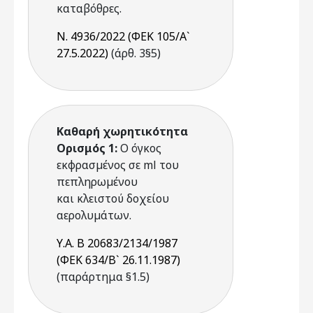
καταβόθρες.
Ν. 4936/2022 (ΦΕΚ 105/Α`
27.5.2022)
(άρθ. 3§5)
Καθαρή χωρητικότητα
Ορισμός 1:
Ο όγκος
εκφρασµένος σε ml του
πεπληρωµένου
και κλειστού δοχείου
αερολυµάτων.
Υ.Α. Β 20683/2134/1987
(ΦΕΚ 634/Β` 26.11.1987)
(παράρτημα §1.5)