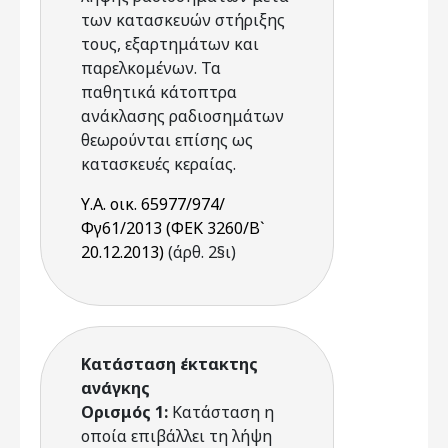
των κατασκευών στήριξης
τους, εξαρτημάτων και
παρελκομένων. Τα
παθητικά κάτοπτρα
ανάκλασης ραδιοσημάτων
θεωρούνται επίσης ως
κατασκευές κεραίας.
Υ.Α. οικ. 65977/974/
Φγ61/2013 (ΦΕΚ 3260/Β`
20.12.2013)
(άρθ. 2§ι)
Κατάσταση έκτακτης
ανάγκης
Ορισμός 1:
Κατάσταση η
οποία επιβάλλει τη λήψη