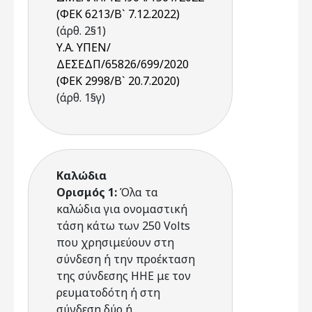
(ΦΕΚ 6213/Β` 7.12.2022)
(άρθ. 2§1)
Υ.Α. ΥΠΕΝ/
ΔΕΣΕΔΠ/65826/699/2020
(ΦΕΚ 2998/Β` 20.7.2020)
(άρθ. 1§γ)
Καλώδια
Ορισμός 1:
Όλα τα
καλώδια για ονομαστική
τάση κάτω των 250 Volts
που χρησιμεύουν στη
σύνδεση ή την προέκταση
της σύνδεσης ΗΗΕ με τον
ρευματοδότη ή στη
σύνδεση δύο ή