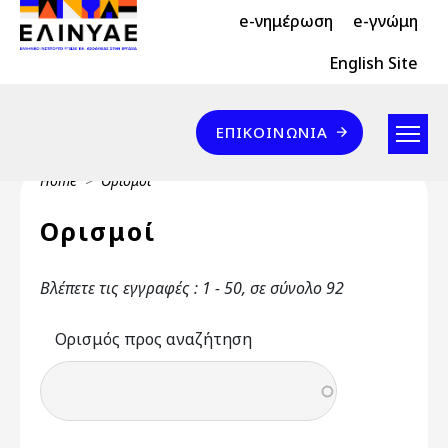
Header Top 2
Skip to main content
e-νημέρωση
e-γνώμη
Header Top
English Site
Επικοινωνία
ΕΠΙΚΟΙΝΩΝΊΑ
Breadcrumb
Home
Ορισμοί
Ορισμοί
Βλέπετε τις εγγραφές : 1 - 50, σε σύνολο 92
Ορισμός προς αναζήτηση