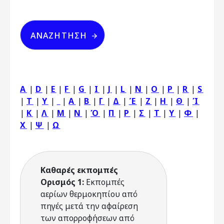
A
|
D
|
E
|
F
|
G
|
I
|
J
|
L
|
N
|
O
|
P
|
R
|
S
|
T
|
Y
|
|
Α
|
Β
|
Γ
|
Δ
|
Έ
|
Ζ
|
Η
|
Θ
|
Ί
|
Κ
|
Λ
|
Μ
|
Ν
|
Ό
|
Π
|
Ρ
|
Σ
|
Τ
|
Υ
|
Φ
|
Χ
|
Ψ
|
Ω
Καθαρές εκπομπές
Ορισμός 1:
Εκπομπές
αερίων θερμοκηπίου από
πηγές μετά την αφαίρεση
των απορροφήσεων από