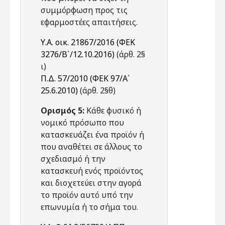
συμμόρφωση προς τις
εφαρμοστέες απαιτήσεις.
Υ.Α. οικ. 21867/2016 (ΦΕΚ
3276/Β`/12.10.2016)
(άρθ. 2§
ι)
Π.Δ. 57/2010 (ΦΕΚ 97/Α`
25.6.2010)
(άρθ. 2§θ)
Ορισμός 5:
Κάθε φυσικό ή
νομικό πρόσωπο που
κατασκευάζει ένα προϊόν ή
που αναθέτει σε άλλους το
σχεδιασμό ή την
κατασκευή ενός προϊόντος
και διοχετεύει στην αγορά
το προϊόν αυτό υπό την
επωνυμία ή το σήμα του.