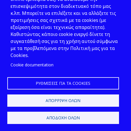
ακόμα και μετά από
επισκεψιμότητα στον διαδικτυακό τόπο μας
θεραπευτική αγωγή.
κ.λπ. Μπορείτε να επιλέξετε και να αλλάξετε τις
Υ.Α. 558/2004/2005 (ΦΕΚ
προτιμήσεις σας σχετικά με τα cookies (με
605/Β`/6.5.2005)
(παράρτ.
εξαίρεση όσα είναι τεχνικώς απαραίτητα).
2Β 1.2)
Καθιστώντας κάποιο cookie ενεργό δίνετε τη
συγκατάθεσή σας για τη χρήση αυτού σύμφωνα
με τα προβλεπόμενα στην Πολιτική μας για τα
Cookies.
Cookie documentation
Κατάσταση ροής
Ορισμός 1:
Μια
κατάσταση που συμβαίνει
ΡΥΘΜΊΣΕΙΣ ΓΙΑ ΤΑ COOKIES
όταν μια μάζα κοκκώδους
υλικού κορεσμένο με υγρό
ΑΠΌΡΡΙΨΗ ΌΛΩΝ
σε τέτοιο βαθμό που, υπό
την επίδραση των
επικρατούντων
ΑΠΟΔΟΧΉ ΌΛΩΝ
εξωτερικών δυνάμεων,
όπως η δόνηση, η