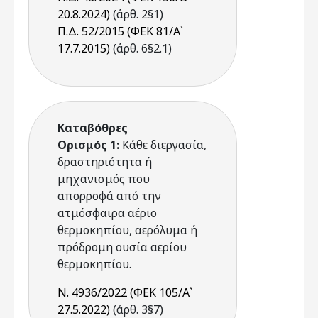
20.8.2024)
(άρθ. 2§1)
Π.Δ. 52/2015 (ΦΕΚ 81/Α`
17.7.2015)
(άρθ. 6§2.1)
Καταβόθρες
Ορισμός 1:
Κάθε διεργασία,
δραστηριότητα ή
μηχανισμός που
απορροφά από την
ατμόσφαιρα αέριο
θερμοκηπίου, αερόλυμα ή
πρόδρομη ουσία αερίου
θερμοκηπίου.
Ν. 4936/2022 (ΦΕΚ 105/Α`
27.5.2022)
(άρθ. 3§7)