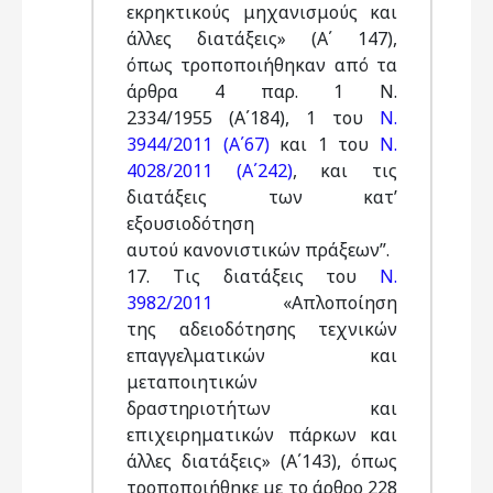
εκρηκτικούς μηχανισμούς και
άλλες διατάξεις» (Α΄ 147),
όπως τροποποιήθηκαν από τα
άρθρα 4 παρ. 1 Ν.
2334/1955 (Α΄184), 1 του
Ν.
3944/2011 (Α΄67)
και 1 του
Ν.
4028/2011 (Α΄242)
, και τις
διατάξεις των κατ’
εξουσιοδότηση
αυτού κανονιστικών πράξεων”.
17. Tις διατάξεις τoυ
Ν.
3982/2011
«Απλοποίηση
της αδειοδότησης τεχνικών
επαγγελματικών και
μεταποιητικών
δραστηριοτήτων και
επιχειρηματικών πάρκων και
άλλες διατάξεις» (Α΄143), όπως
τροποποιήθηκε με το άρθρο 228