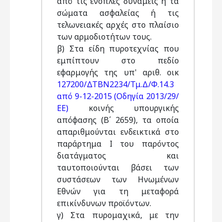
από τις ένοπλες δυνάμεις ή τα
σώματα ασφαλείας ή τις
τελωνειακές αρχές στο πλαίσιο
των αρμοδιοτήτων τους.
β) Στα είδη πυροτεχνίας που
εμπίπτουν στο πεδίο
εφαρμογής της υπ' αριθ. οικ
127200/ΔΤΒΝ2234/Τμ.Δ/Φ.14.3
από 9-12-2015 (Οδηγία 2013/29/
ΕΕ)
κοινής υπουργικής
απόφασης (Β΄ 2659), τα οποία
απαριθμούνται ενδεικτικά στο
παράρτημα Ι του παρόντος
διατάγματος και
ταυτοποιούνται βάσει των
συστάσεων των Ηνωμένων
Εθνών για τη μεταφορά
επικίνδυνων προϊόντων.
γ) Στα πυρομαχικά, με την