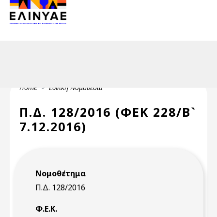
Header Top 2
Skip to main content
Header Top
Breadcrumb
Home
Εθνική Νομοθεσία
Π.Δ. 128/2016 (ΦΕΚ 228/Β`
7.12.2016)
Νομοθέτημα
Π.Δ. 128/2016
Φ.Ε.Κ.