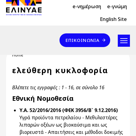
Header Top 2
Skip to main content
e-νημέρωση
e-γνώμη
Header Top
English Site
Επικοινωνία
ΕΠΙΚΟΙΝΩΝΊΑ
Breadcrumb
Home
ελεύθερη κυκλοφορία
Βλέπετε τις εγγραφές : 1 - 16, σε σύνολο 16
Εθνική Νομοθεσία
Υ.Α. 52/2016/2016 (ΦΕΚ 3956/Β` 9.12.2016)
Υγρά προϊόντα πετρελαίου - Μεθυλεστέρες
λιπαρών οξέων ως βιοκαύσιμα και ως
βιορευστά - Απαιτήσεις και μέθοδοι δοκιμής