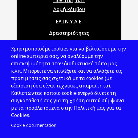
Πολιτική Β/Π
Δομή κόμβου
Main navigation
ΕΛ.ΙΝ.Υ.Α.Ε.
Δραστηριότητες
Θέματα ΥΑΕ
Χρησιμοποιούμε cookies για να βελτιώσουμε την
Νομοθεσία
online εμπειρία σας, να αναλύουμε την
επισκεψιμότητα στον διαδικτυακό τόπο μας
Εκδόσεις
κ.λπ. Μπορείτε να επιλέξετε και να αλλάξετε τις
προτιμήσεις σας σχετικά με τα cookies (με
Νέα - Εκδηλώσεις
εξαίρεση όσα είναι τεχνικώς απαραίτητα).
Ακολουθήστε μας
Καθιστώντας κάποιο cookie ενεργό δίνετε τη
συγκατάθεσή σας για τη χρήση αυτού σύμφωνα
με τα προβλεπόμενα στην Πολιτική μας για τα
Cookies.
Cookie documentation