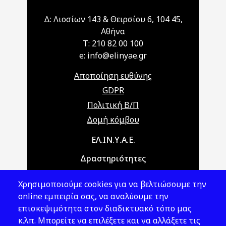
Δ: Λιοσίων 143 & Θειρσίου 6, 104 45,
Αθήνα
T: 210 82 00 100
e: info@elinyae.gr
Αποποίηση ευθύνης
GDPR
Πολιτική Β/Π
Δομή κόμβου
Main navigation
ΕΛ.ΙΝ.Υ.Α.Ε.
Δραστηριότητες
Θέματα ΥΑΕ
Χρησιμοποιούμε cookies για να βελτιώσουμε την
Νομοθεσία
online εμπειρία σας, να αναλύουμε την
επισκεψιμότητα στον διαδικτυακό τόπο μας
Εκδόσεις
κ.λπ. Μπορείτε να επιλέξετε και να αλλάξετε τις