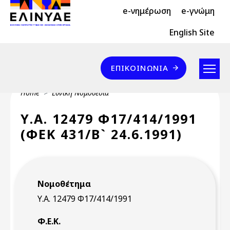
Header Top 2
Skip to main content
e-νημέρωση
e-γνώμη
Header Top
English Site
Επικοινωνία
ΕΠΙΚΟΙΝΩΝΊΑ
Breadcrumb
Home
Εθνική Νομοθεσία
Υ.Α. 12479 Φ17/414/1991
(ΦΕΚ 431/Β` 24.6.1991)
Νομοθέτημα
Υ.Α. 12479 Φ17/414/1991
Φ.Ε.Κ.