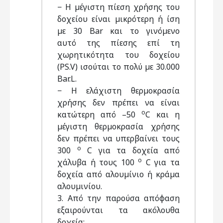
− Η µέγιστη πίεση χρήσης του
δοχείου είναι µικρότερη ή ίση
µε 30 Bar και το γινόµενο
αυτό της πίεσης επί τη
χωρητικότητα του δοχείου
(PS.V) ισούται το πολύ µε 30.000
Bar.L.
− Η ελάχιστη θερµοκρασία
χρήσης δεν πρέπει να είναι
o
κατώτερη από –50
C και η
µέγιστη θερµοκρασία χρήσης
δεν πρέπει να υπερβαίνει τους
o
300
C για τα δοχεία από
o
χάλυβα ή τους 100
C για τα
δοχεία από αλουµίνιο ή κράµα
αλουµινίου.
3. Από την παρούσα απόφαση
εξαιρούνται τα ακόλουθα
δοχεία: