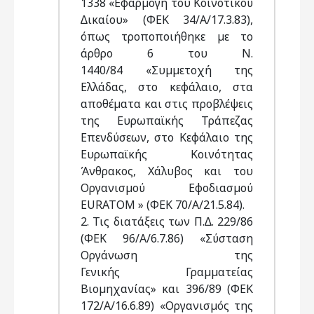
1338 «Εφαρµογή του Κοινοτικού
∆ικαίου» (ΦΕΚ 34/Α/17.3.83),
όπως τροποποιήθηκε µε το
άρθρο 6 του Ν.
1440/84 «Συµµετοχή της
Ελλάδας, στο κεφάλαιο, στα
αποθέµατα και στις προβλέψεις
της Ευρωπαϊκής Τράπεζας
Επενδύσεων, στο Κεφάλαιο της
Ευρωπαϊκής Κοινότητας
Άνθρακος, Χάλυβος και του
Οργανισµού Εφοδιασµού
EURATOM » (ΦΕΚ 70/Α/21.5.84).
2. Τις διατάξεις των Π.∆. 229/86
(ΦΕΚ 96/Α/6.7.86) «Σύσταση
Οργάνωση της
Γενικής Γραµµατείας
Βιοµηχανίας» και 396/89 (ΦΕΚ
172/Α/16.6.89) «Οργανισµός της