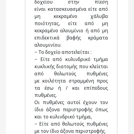
δοχείου στην πίεση
είναι κατασκευασµένα είτε από
µη κεκραµένο χάλυβα
ποιότητας, είτε από µη
κεκραµένο αλουµίνιο ή από µη
επιδεκτικά βαφής κράµατα
αλουµινίου.
− Το δοχείο αποτελείται :
− Είτε από κυλινδρικό τµήµα
κυκλικής διατοµής που κλείεται
από θολωτούς πυθµένες
µε κοιλότητα στραµµένη προς
τα έσω ή / και επίπεδους
πυθµένες.
Οι πυθµένες αυτοί έχουν τον
ίδιο άξονα περιστροφής όπως
και το κυλινδρικό τµήµα,
− Είτε από θολωτούς πυθµένες
µε τον ίδιο άξονα περιστροφής.