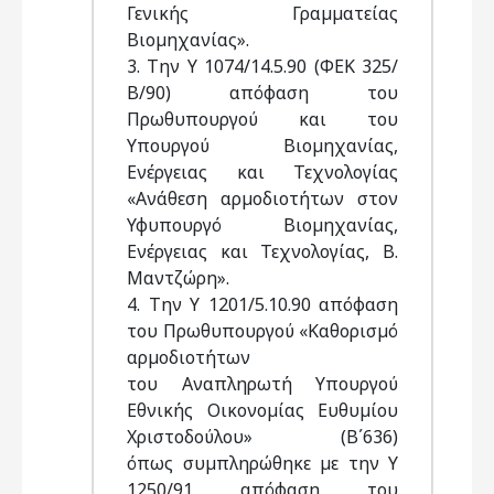
Γενικής Γραµµατείας
Βιοµηχανίας».
3. Την Υ 1074/14.5.90 (ΦΕΚ 325/
Β/90) απόφαση του
Πρωθυπουργού και του
Υπουργού Βιοµηχανίας,
Ενέργειας και Τεχνολογίας
«Ανάθεση αρµοδιοτήτων στον
Υφυπουργό Βιοµηχανίας,
Ενέργειας και Τεχνολογίας, Β.
Μαντζώρη».
4. Την Υ 1201/5.10.90 απόφαση
του Πρωθυπουργού «Καθορισµό
αρµοδιοτήτων
του Αναπληρωτή Υπουργού
Εθνικής Οικονοµίας Ευθυµίου
Χριστοδούλου» (Β΄636)
όπως συµπληρώθηκε µε την Υ
1250/91 απόφαση του