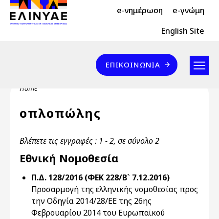
Header Top 2
Skip to main content
e-νημέρωση
e-γνώμη
Header Top
English Site
Επικοινωνία
ΕΠΙΚΟΙΝΩΝΊΑ
Breadcrumb
Home
οπλοπώλης
Βλέπετε τις εγγραφές : 1 - 2, σε σύνολο 2
Εθνική Νομοθεσία
Π.Δ. 128/2016 (ΦΕΚ 228/Β` 7.12.2016)
Προσαρμογή της ελληνικής νομοθεσίας προς
την Οδηγία 2014/28/ΕΕ της 26ης
Φεβρουαρίου 2014 του Ευρωπαϊκού