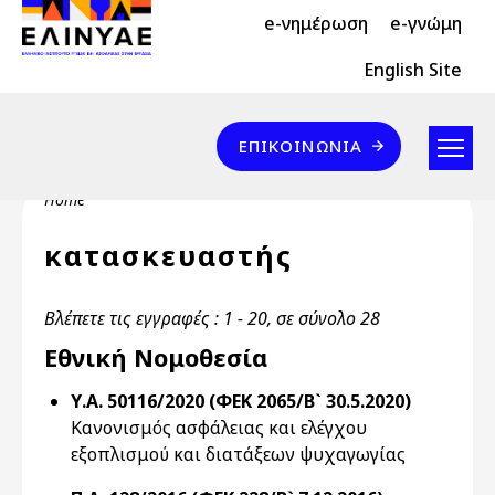
Header Top 2
Skip to main content
e-νημέρωση
e-γνώμη
Header Top
English Site
Επικοινωνία
ΕΠΙΚΟΙΝΩΝΊΑ
Breadcrumb
Home
κατασκευαστής
Βλέπετε τις εγγραφές : 1 - 20, σε σύνολο 28
Εθνική Νομοθεσία
Υ.Α. 50116/2020 (ΦΕΚ 2065/Β` 30.5.2020)
Κανονισμός ασφάλειας και ελέγχου
εξοπλισμού και διατάξεων ψυχαγωγίας