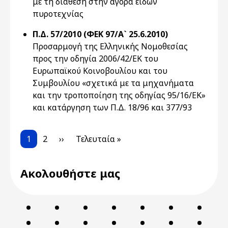
με τη διάθεση στην αγορά ειδών
πυροτεχνίας
Π.Δ. 57/2010 (ΦΕΚ 97/Α` 25.6.2010)
Προσαρμογή της Ελληνικής Νομοθεσίας
προς την οδηγία 2006/42/ΕΚ του
Ευρωπαϊκού Κοινοβουλίου και του
Συμβουλίου «σχετικά με τα μηχανήματα
και την τροποποίηση της οδηγίας 95/16/ΕΚ»
και κατάργηση των Π.Δ. 18/96 και 377/93
Pagination
Current page
Page
Next page
Last page
1
2
››
Τελευταία »
Ακολουθήστε μας