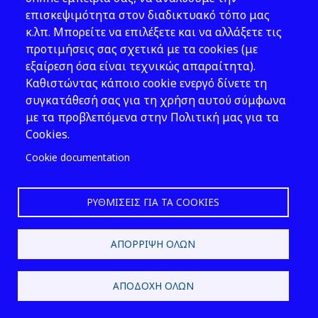
που καλύπτουν στοιχεία
επισκεψιμότητα στον διαδικτυακό τόπο μας
δικτύων μετάδοσης, όπως π.χ.
κ.λπ. Μπορείτε να επιλέξετε και να αλλάξετε τις
ηλεκτρικών και τηλεφωνικών
προτιμήσεις σας σχετικά με τα cookies (με
καλωδίων.
εξαίρεση όσα είναι τεχνικώς απαραίτητα).
ιδ) τα πλοία, οι πύραυλοι, τα
Καθιστώντας κάποιο cookie ενεργό δίνετε τη
αεροσκάφη και οι κινητές
συγκατάθεσή σας για τη χρήση αυτού σύμφωνα
μονάδες ανοιχτής θάλασσας,
με τα προβλεπόμενα στην Πολιτική μας για τα
καθώς και ο εξοπλισμός ο ειδικά
Cookies.
προοριζόμενος να εγκατασταθεί
Cookie documentation
σ' αυτά ή να τα προωθεί.
ιε) ο εξοπλισμός υπό πίεση που
αποτελείται από εύκαμπτο
ΡΥΘΜΊΣΕΙΣ ΓΙΑ ΤΑ COOKIES
περίβλημα, όπως π.χ. τα
ελαστικά, τα φουσκωτά
ΑΠΌΡΡΙΨΗ ΌΛΩΝ
μαξιλαράκια, οι μπάλες που
χρησιμεύουν ως παιχνίδια και
τα φουσκωτά πλωτά μέσα, και
ΑΠΟΔΟΧΉ ΌΛΩΝ
παρεμφερής εξοπλισμός υπό