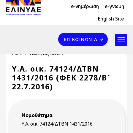
Header Top 2
Skip to main content
e-νημέρωση
e-γνώμη
Header Top
English Site
Επικοινωνία
ΕΠΙΚΟΙΝΩΝΊΑ
Breadcrumb
Home
Εθνική Νομοθεσία
Υ.Α. οικ. 74124/ΔΤΒΝ
1431/2016 (ΦΕΚ 2278/Β`
22.7.2016)
Νομοθέτημα
Υ.Α. οικ. 74124/ΔΤΒΝ 1431/2016