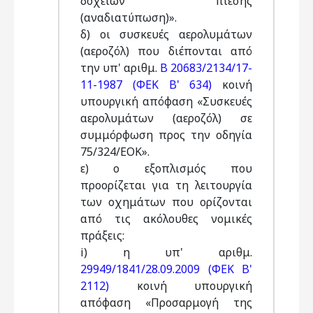
δοχείων πίεσης
(αναδιατύπωση)».
δ) οι συσκευές αερολυμάτων
(αεροζόλ) που διέπονται από
την υπ' αριθμ.
Β 20683/2134/17-
11-1987 (ΦΕΚ Β' 634)
κοινή
υπουργική απόφαση «Συσκευές
αερολυμάτων (αεροζόλ) σε
συμμόρφωση προς την οδηγία
75/324/ΕΟΚ».
ε) ο εξοπλισμός που
προορίζεται για τη λειτουργία
των οχημάτων που ορίζονται
από τις ακόλουθες νομικές
πράξεις:
i) η υπ' αριθμ.
29949/1841/28.09.2009 (ΦΕΚ Β'
2112)
κοινή υπουργική
απόφαση «Προσαρμογή της