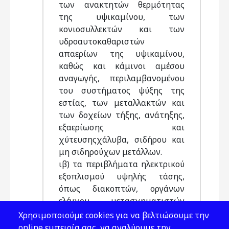
των ανακτητών θερμότητας
της υψικαμίνου, των
κονιοσυλλεκτών και των
υδροαυτοκαθαριστών
απαερίων της υψικαμίνου,
καθώς και κάμινοι αμέσου
αναγωγής, περιλαμβανομένου
του συστήματος ψύξης της
εστίας, των μεταλλακτών και
των δοχείων τήξης, ανάτηξης,
εξαερίωσης και
χύτευσηςχάλυβα, σιδήρου και
μη σιδηρούχων μετάλλων.
ιβ) τα περιβλήματα ηλεκτρικού
εξοπλισμού υψηλής τάσης,
όπως διακοπτών, οργάνων
ελέγχου, μετασχηματιστών
καιπεριστρεφόμενων μηχανών.
Χρησιμοποιούμε cookies για να βελτιώσουμε την
ιγ) τα περιβλήματα υπό πίεση
online εμπειρία σας, να αναλύουμε την