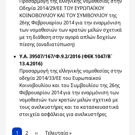
Προσαρμογή της ελληνικής νομοθεσίας στην
Οδηγία 2014/29/ΕΕ ΤΟΥ ΕΥΡΩΠΑΪΚΟΥ
ΚΟΙΝΟΒΟΥΛΙΟΥ ΚΑΙ ΤΟΥ ΣΥΜΒΟΥΛΙΟΥ της
26ης Φεβρουαρίου 2014 για την εναρμόνιση
των νομοθεσιών των κρατών μελών σχετικά
με τη διάθεση στην αγορά απλών δοχείων
πίεσης (αναδιατύπωση)
Υ.Α. 39507/167/Φ.9.2/2016 (ΦΕΚ 1047/Β`
13.4.2016)
Προσαρμογή της ελληνικής νομοθεσίας στην
οδηγία 2014/33/ΕE του Ευρωπαϊκού
Κοινοβουλίου και του Συμβουλίου της 26ης
Φεβρουαρίου 2014 για την εναρμόνιση των
νομοθεσιών των κρατών μελών σχετικά με
τους ανελκυστήρες και τα κατασκευαστικά
στοιχεία ασφάλειας για ανελκυστήρες
Pagination
Current page
Page
Next page
Last page
1
2
››
Τελευταία »