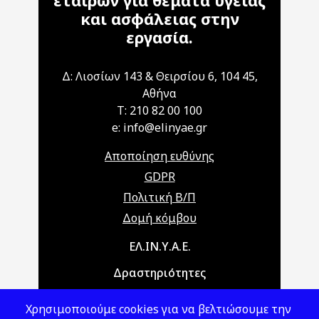
εταίρων για θέματα υγείας
και ασφάλειας στην
εργασία.
Δ: Λιοσίων 143 & Θειρσίου 6, 104 45,
Αθήνα
T: 210 82 00 100
e: info@elinyae.gr
Αποποίηση ευθύνης
GDPR
Πολιτική Β/Π
Δομή κόμβου
Main navigation
ΕΛ.ΙΝ.Υ.Α.Ε.
Δραστηριότητες
Θέματα ΥΑΕ
Χρησιμοποιούμε cookies για να βελτιώσουμε την