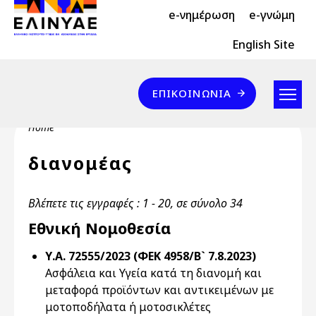
Header Top 2
Skip to main content
e-νημέρωση
e-γνώμη
Header Top
English Site
Επικοινωνία
ΕΠΙΚΟΙΝΩΝΊΑ
Breadcrumb
Home
διανομέας
Βλέπετε τις εγγραφές : 1 - 20, σε σύνολο 34
Εθνική Νομοθεσία
Υ.Α. 72555/2023 (ΦΕΚ 4958/Β` 7.8.2023)
Ασφάλεια και Υγεία κατά τη διανομή και
μεταφορά προϊόντων και αντικειμένων με
μοτοποδήλατα ή μοτοσικλέτες