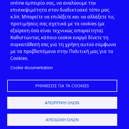
Νομοθεσία
online εμπειρία σας, να αναλύουμε την
επισκεψιμότητα στον διαδικτυακό τόπο μας
Εκδόσεις
κ.λπ. Μπορείτε να επιλέξετε και να αλλάξετε τις
προτιμήσεις σας σχετικά με τα cookies (με
Νέα - Εκδηλώσεις
εξαίρεση όσα είναι τεχνικώς απαραίτητα).
Ακολουθήστε μας
Καθιστώντας κάποιο cookie ενεργό δίνετε τη
συγκατάθεσή σας για τη χρήση αυτού σύμφωνα
με τα προβλεπόμενα στην Πολιτική μας για τα
Cookies.
Cookie documentation
ΡΥΘΜΊΣΕΙΣ ΓΙΑ ΤΑ COOKIES
2026 © ΕΛ.ΙΝ.Υ.Α.Ε.
ΑΠΌΡΡΙΨΗ ΌΛΩΝ
Design & Development by
ΑΠΟΔΟΧΉ ΌΛΩΝ