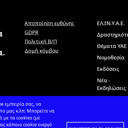
Main navig
Αποποίηση ευθύνης
ΕΛ.ΙΝ.Υ.Α.Ε.
α
GDPR
Δραστηριότ
Πολιτική Β/Π
Θέματα ΥΑΕ
α.
Δομή κόμβου
Νομοθεσία
Εκδόσεις
Νέα -
Εκδηλώσεις
e εμπειρία σας, να
ο μας κ.λπ. Μπορείτε να
ά με τα cookies (με
ας κάποιο cookie ενεργό