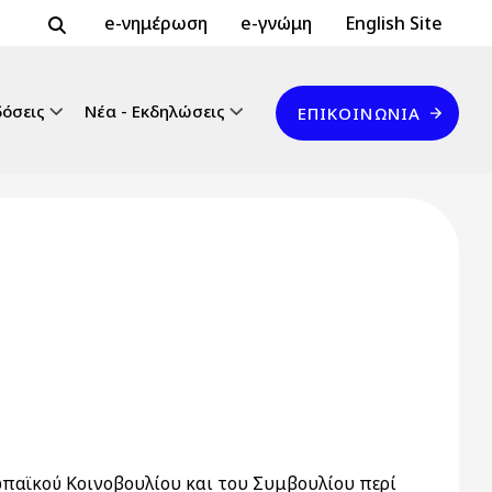
Header Top 2
Header Top
e-νημέρωση
e-γνώμη
English Site
Επικοινωνία
δόσεις
Νέα - Εκδηλώσεις
ΕΠΙΚΟΙΝΩΝΊΑ
ωπαϊκού Κοινοβουλίου και του Συμβουλίου περί