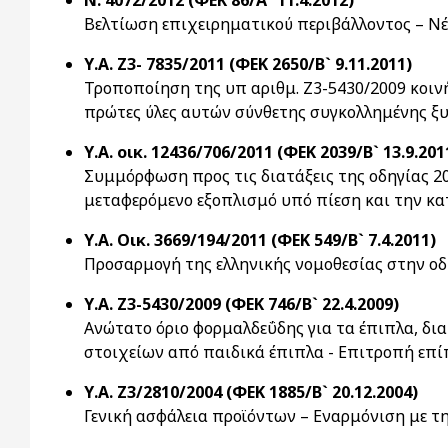
Ν. 4072/2012 (ΦΕΚ 86/Α` 11.4.2012)
Βελτίωση επιχειρηματικού περιβάλλοντος – Νέα
Υ.Α. Ζ3- 7835/2011 (ΦΕΚ 2650/Β` 9.11.2011)
Τροποποίηση της υπ αριθμ. Ζ3-5430/2009 κοιν
πρώτες ύλες αυτών σύνθετης συγκολλημένης ξυ
Υ.Α. οικ. 12436/706/2011 (ΦΕΚ 2039/Β` 13.9.201
Συμμόρφωση προς τις διατάξεις της οδηγίας 20
μεταφερόμενο εξοπλισμό υπό πίεση και την κα
Υ.Α. Οικ. 3669/194/2011 (ΦΕΚ 549/Β` 7.4.2011)
Προσαρμογή της ελληνικής νομοθεσίας στην οδ
Υ.Α. Ζ3-5430/2009 (ΦΕΚ 746/Β` 22.4.2009)
Ανώτατο όριο φορμαλδεΰδης για τα έπιπλα, δι
στοιχείων από παιδικά έπιπλα - Επιτροπή επ
Υ.Α. Ζ3/2810/2004 (ΦΕΚ 1885/Β` 20.12.2004)
Γενική ασφάλεια προϊόντων – Εναρμόνιση με τ