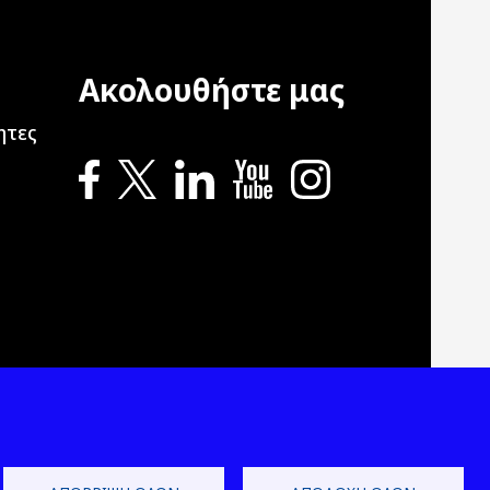
Ακολουθήστε μας
ation
ητες