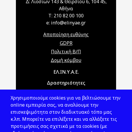
Δ: Λιοσίων 143 & Θειρσίου 6, 104 45,
Αθήνα
T: 210 82 00 100
e: info@elinyae.gr
Αποποίηση ευθύνης
GDPR
Πολιτική Β/Π
Δομή κόμβου
Main navigation
ΕΛ.ΙΝ.Υ.Α.Ε.
Δραστηριότητες
Θέματα ΥΑΕ
Χρησιμοποιούμε cookies για να βελτιώσουμε την
Νομοθεσία
online εμπειρία σας, να αναλύουμε την
επισκεψιμότητα στον διαδικτυακό τόπο μας
Εκδόσεις
κ.λπ. Μπορείτε να επιλέξετε και να αλλάξετε τις
προτιμήσεις σας σχετικά με τα cookies (με
Νέα - Εκδηλώσεις