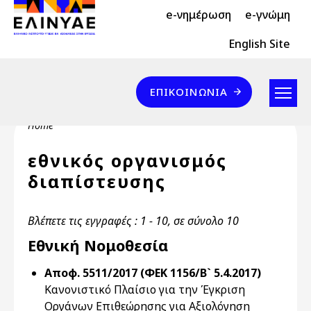
Header Top 2
Skip to main content
e-νημέρωση
e-γνώμη
Header Top
English Site
Επικοινωνία
ΕΠΙΚΟΙΝΩΝΊΑ
Breadcrumb
Home
εθνικός οργανισμός
διαπίστευσης
Βλέπετε τις εγγραφές : 1 - 10, σε σύνολο 10
Εθνική Νομοθεσία
Αποφ. 5511/2017 (ΦΕΚ 1156/Β` 5.4.2017)
Κανονιστικό Πλαίσιο για την Έγκριση
Οργάνων Επιθεώρησης για Αξιολόγηση