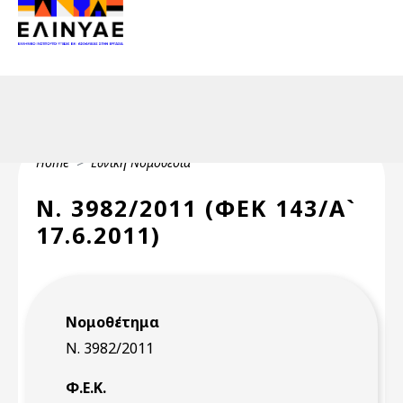
Header Top 2
Skip to main content
Header Top
Breadcrumb
Home
Εθνική Νομοθεσία
Ν. 3982/2011 (ΦΕΚ 143/Α`
17.6.2011)
Νομοθέτημα
Ν. 3982/2011
Φ.Ε.Κ.