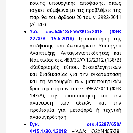
κοινής υπουργικής απόφασης, όπως
ισχύει, σύμφωνα με τις προβλέψεις της
παρ. 9α του άρθρου 20 του ν. 3982/2011
(Α΄ 143)
Υ.Α. οικ.64618/856/Φ15/2018 (ΦΕΚ
2278/Β` 15.6.2018)
Τροποποίηση της
απόφασης του Αναπληρωτή Υπουργού
Ανάπτυξης, Ανταγωνιστικότητας και
Ναυτιλίας οικ. 483/35/Φ.15/2012 (158/Β)
«Καθορισμός τύπου, δικαιολογητικών
και διαδικασίας για την εγκατάσταση
και τη λειτουργία των μεταποιητικών
δραστηριοτήτων του ν. 3982/2011 (ΦΕΚ
143/Α), την τροποποίηση και την
ανανέωση των αδειών και την
προθεσμία για μεταφορά ή τεχνική
ανασυγκρότηση
Εγκ. οικ.46287/650/
Φ15.1/30.4.2018
«(ΑΔΑ: Ω2ΧΝ465ΧΙ8-