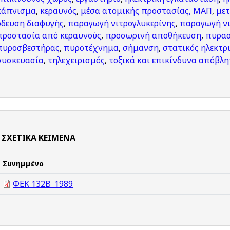
κάπνισμα
,
κεραυνός
,
μέσα ατομικής προστασίας, ΜΑΠ
,
μετ
όδευση διαφυγής
,
παραγωγή νιτρογλυκερίνης
,
παραγωγή νι
προστασία από κεραυνούς
,
προσωρινή αποθήκευση
,
πυρασ
πυροσβεστήρας
,
πυροτέχνημα
,
σήμανση
,
στατικός ηλεκτρ
συσκευασία
,
τηλεχειρισμός
,
τοξικά και επικίνδυνα απόβλ
ΣΧΕΤΙΚΆ ΚΕΊΜΕΝΑ
Συνημμένο
ΦΕΚ 132Β_1989