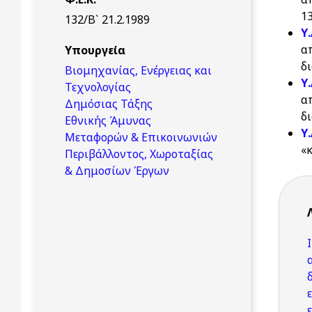
13
132/Β` 21.2.1989
Υ
α
Υπουργεία
δ
Βιομηχανίας, Ενέργειας και
Υ
Τεχνολογίας
α
Δημόσιας Τάξης
δ
Εθνικής Άμυνας
Υ
Μεταφορών & Επικοινωνιών
«
Περιβάλλοντος, Χωροταξίας
& Δημοσίων Έργων