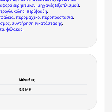
αφορά εκρηκτικών
,
μηχανές (εξοπλισμοί)
,
τρογλυκόλης
,
περίφραξη
,
φάλεια
,
πυρομαχικό
,
πυροπροστασία
,
ισμός
,
συντήρηση εγκατάστασης
,
ητα
,
φύλακας
,
Μέγεθος
3.3 MB