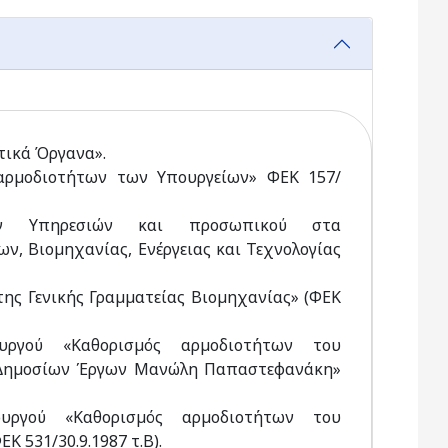
ητικά Όργανα».
 αρµοδιοτήτων των Υπουργείων» ΦΕΚ 157/
ων Υπηρεσιών και προσωπικού στα
ν, Βιοµηχανίας, Ενέργειας και Τεχνολογίας
 της Γενικής Γραµµατείας Βιοµηχανίας» (ΦΕΚ
ργού «Καθορισµός αρµοδιοτήτων του
ι ∆ηµοσίων Έργων Μανώλη Παπαστεφανάκη»
υργού «Καθορισµός αρµοδιοτήτων του
 531/30.9.1987 τ.Β).