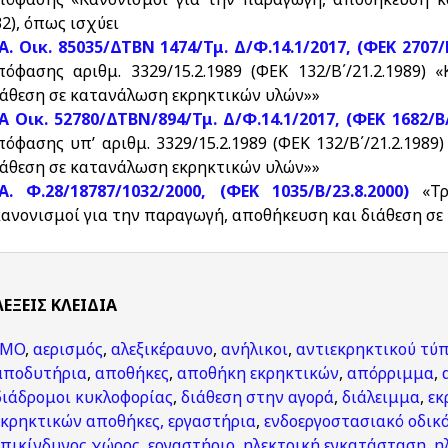
2), όπως ισχύει
.Α. Οικ. 85035/ΔΤΒΝ 1474/Τμ. Δ/Φ.14.1/2017, (ΦΕΚ 2707/
πόφασης αριθμ. 3329/15.2.1989 (ΦΕΚ 132/Β΄/21.2.1989)
ιάθεση σε κατανάλωση εκρηκτικών υλών»»
.Α Οικ. 52780/ΔΤΒΝ/894/Τμ. Δ/Φ.14.1/2017, (ΦΕΚ 1682/Β/
πόφασης υπ’ αριθμ. 3329/15.2.1989 (ΦΕΚ 132/Β΄/21.2.198
ιάθεση σε κατανάλωση εκρηκτικών υλών»»
.Α. Φ.28/18787/1032/2000, (ΦΕΚ 1035/Β/23.8.2000)
«Τ
κανονισμοί για την παραγωγή, αποθήκευση και διάθεση σ
ΛΈΞΕΙΣ KΛΕΙΔΙΆ
IMO
,
αερισμός
,
αλεξικέραυνο
,
ανήλικοι
,
αντιεκρηκτικού τύ
αποδυτήρια
,
αποθήκες
,
αποθήκη εκρηκτικών
,
απόρριμμα
,
διάδρομοι κυκλοφορίας
,
διάθεση στην αγορά
,
διάλειμμα
,
εκ
εκρηκτικών αποθήκες, εργαστήρια
,
ενδοεργοστασιακό οδικό
επικίνδυνος χώρος
,
εργαστήριο
,
ηλεκτρική εγκατάσταση
,
η