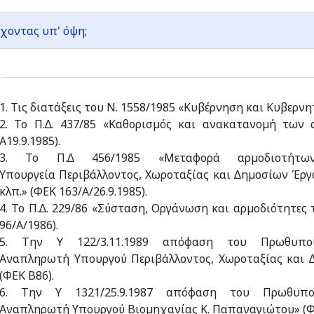
χοντας υπ' όψη;
1. Τις διατάξεις του Ν. 1558/1985 «Κυβέρνηση και Κυβερν
2. Το Π.∆. 437/85 «Καθορισµός και ανακατανοµή των
Α19.9.1985).
3. Το Π.∆ 456/1985 «Μεταφορά αρµοδιοτήτ
Υπουργεία Περιβάλλοντος, Χωροταξίας και ∆ηµοσίων Έργω
κλπ.» (ΦΕΚ 163/Α/26.9.1985).
4. Το Π.∆. 229/86 «Σύσταση, Οργάνωση και αρµοδιότητες
96/Α/1986).
5. Την Υ 122/3.11.1989 απόφαση του Πρωθυπου
Αναπληρωτή Υπουργού Περιβάλλοντος, Χωροταξίας κα
(ΦΕΚ Β86).
6. Την Υ 1321/25.9.1987 απόφαση του Πρωθυπο
Αναπληρωτή Υπουργού Βιοµηχανίας Κ. Παπαναγιώτου» (ΦΕΚ