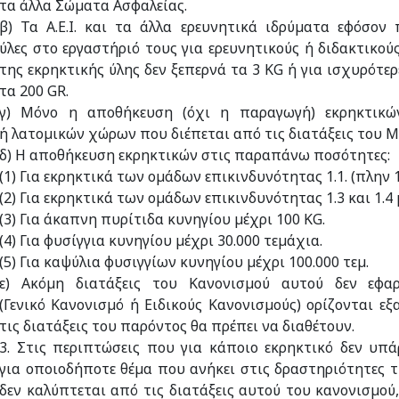
τα άλλα Σώµατα Ασφαλείας.
β) Τα Α.Ε.Ι. και τα άλλα ερευνητικά ιδρύµατα εφόσον
ύλες στο εργαστήριό τους για ερευνητικούς ή διδακτικο
της εκρηκτικής ύλης δεν ξεπερνά τα 3 KG ή για ισχυρότερ
τα 200 GR.
γ) Μόνο η αποθήκευση (όχι η παραγωγή) εκρηκτικών
ή λατοµικών χώρων που διέπεται από τις διατάξεις του Μ
δ) Η αποθήκευση εκρηκτικών στις παραπάνω ποσότητες:
(1) Για εκρηκτικά των οµάδων επικινδυνότητας 1.1. (πλην 1.
(2) Για εκρηκτικά των οµάδων επικινδυνότητας 1.3 και 1.4 
(3) Για άκαπνη πυρίτιδα κυνηγίου µέχρι 100 KG.
(4) Για φυσίγγια κυνηγίου µέχρι 30.000 τεµάχια.
(5) Για καψύλια φυσιγγίων κυνηγίου µέχρι 100.000 τεµ.
ε) Ακόµη διατάξεις του Κανονισµού αυτού δεν εφα
(Γενικό Κανονισµό ή Ειδικούς Κανονισµούς) ορίζονται εξα
τις διατάξεις του παρόντος θα πρέπει να διαθέτουν.
3. Στις περιπτώσεις που για κάποιο εκρηκτικό δεν υπά
για οποιοδήποτε θέµα που ανήκει στις δραστηριότητες 
δεν καλύπτεται από τις διατάξεις αυτού του κανονισµο