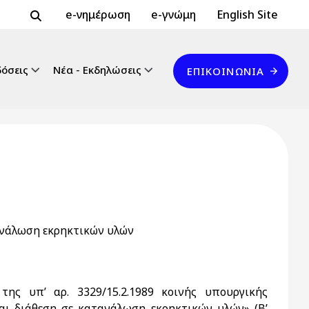
Header Top 2
Header Top
e-νημέρωση
e-γνώμη
English Site
Επικοινωνία
δόσεις
Νέα - Εκδηλώσεις
ΕΠΙΚΟΙΝΩΝΊΑ
ανάλωση εκρηκτικών υλών
της υπ’ αρ. 3329/15.2.1989 κοινής υπουργικής
ι διάθεση σε κατανάλωση εκρηκτικών υλών» (Β’