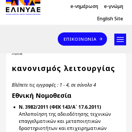
Header Top 2
Skip to main content
e-νημέρωση
e-γνώμη
Header Top
English Site
Επικοινωνία
ΕΠΙΚΟΙΝΩΝΊΑ
Breadcrumb
Home
κανονισμός λειτουργίας
Βλέπετε τις εγγραφές : 1 - 4, σε σύνολο 4
Εθνική Νομοθεσία
Ν. 3982/2011 (ΦΕΚ 143/Α` 17.6.2011)
Απλοποίηση της αδειοδότησης τεχνικών
επαγγελματικών και μεταποιητικών
δραστηριοτήτων και επιχειρηματικών