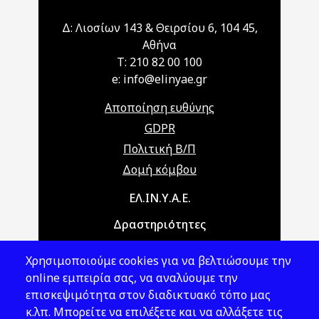
Δ: Λιοσίων 143 & Θειρσίου 6, 104 45,
Αθήνα
T: 210 82 00 100
e: info@elinyae.gr
Αποποίηση ευθύνης
GDPR
Πολιτική Β/Π
Δομή κόμβου
Main navigation
ΕΛ.ΙΝ.Υ.Α.Ε.
Δραστηριότητες
Θέματα ΥΑΕ
Χρησιμοποιούμε cookies για να βελτιώσουμε την
Νομοθεσία
online εμπειρία σας, να αναλύουμε την
επισκεψιμότητα στον διαδικτυακό τόπο μας
Εκδόσεις
κ.λπ. Μπορείτε να επιλέξετε και να αλλάξετε τις