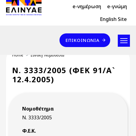
Header Top 2
Skip to main content
e-νημέρωση
e-γνώμη
Header Top
English Site
Επικοινωνία
ΕΠΙΚΟΙΝΩΝΊΑ
Breadcrumb
Home
Εθνική Νομοθεσία
Ν. 3333/2005 (ΦΕΚ 91/Α`
12.4.2005)
Νομοθέτημα
Ν. 3333/2005
Φ.Ε.Κ.