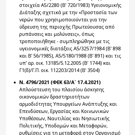
στοιχεία Α5/2280 (Β’ 720/1983) Υγειονομικής
Διάταξης σχετικά με την «Προστασία των
νερών που χρησιμοποιούνται για την
ύδρευση της περιοχής Πρωτεύουσας από
ρυπάνσεις και μολύνσεις», όπως
τροποποιήθηκε - συμπληρώθηκε με τις
υγειονομικές διατάξεις Α5/3257/1984 (Β’ 898
και Β’ 56/1985), Α5/5180/1988 (Β’ 891) και τις
υπ’ αρ. οικ. 13185/5.12.2005 (Β’ 1744) και
Γ1(δ)/Γ.Π. οικ. 112203/2014 (Β’ 3504)
Ν. 4796/2021 (ΦΕΚ 63/Α` 17.4.2021)
Απλούστευση του πλαισίου άσκησης
οικονομικών δραστηριοτήτων
αρμοδιότητας Υπουργείων Ανάπτυξης και
Επενδύσεων, Εργασίας και Κοινωνικών
Υποθέσεων, Ναυτιλίας και Νησιωτικής
Πολιτικής, Υποδομών και Μεταφορών,
ρυθμίσεις για τη μεταφορά στον Οργανισμό