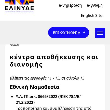
Header Top 2
Skip to main content
e-νημέρωση
e-γνώμη
Header Top
English Site
Επικοινωνία
ΕΠΙΚΟΙΝΩΝΊΑ
Breadcrumb
Home
κέντρα αποθήκευσης και
διανομής
Βλέπετε τις εγγραφές : 1 - 15, σε σύνολο 15
Εθνική Νομοθεσία
Υ.Α. ΓΠ.οικ. 8665/2022 (ΦΕΚ 784/Β`
21.2.2022)
Τροποποίηση και συμπλήρωση της υπό