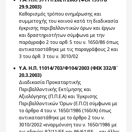
29.9.2003)
Καθορισμός τρόπου ενημέρωσης και
συμμετοχής του κοινού κατά τη διαδικασία
έγκρισης περιβαλλοντικών όρων και έργων
και δραστηριοτήτων σύμφωνα με την
παράγραφο 2 του αρθ. 5 του ν. 1650/86 όπως
αντικαταστάθηκε με τις παραγράφους 2 και
3 του άρθ. 3 του ν. 3010/02
Υ.Α. Η.Π. 11014/703/Φ104/2003 (ΦΕΚ 332/Β`
20.3.2003)
Διαδικασία Προκαταρτικής
Περιβαλλοντικής Εκτίμησης και
Αξιολόγησης (Π.Π.Ε.Α) και Έγκρισης
Περιβαλλοντικών Όρων (Ε.Π.Ο) σύμφωνα με
το άρθρο 4 του ν. 1650/1986 (160/Α) όπως
αντικαταστάθηκε με το άρθρο 2 του ν.
3010/2002 «εναρμόνιση του ν. 1650/1986 με
τις οδηγίες 97/11/ΕΕ και 96/61/ΕΕ … και άλλες