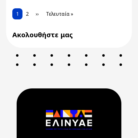
Pagination
Current page
Page
Next page
Last page
1
2
››
Τελευταία »
Ακολουθήστε μας