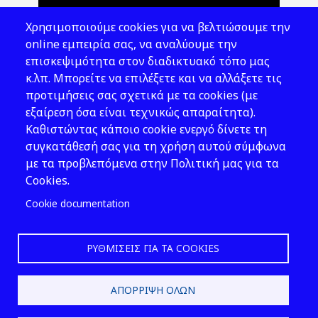
Θέματα ΥΑΕ
Χρησιμοποιούμε cookies για να βελτιώσουμε την
Νομοθεσία
online εμπειρία σας, να αναλύουμε την
επισκεψιμότητα στον διαδικτυακό τόπο μας
Εκδόσεις
κ.λπ. Μπορείτε να επιλέξετε και να αλλάξετε τις
προτιμήσεις σας σχετικά με τα cookies (με
Νέα - Εκδηλώσεις
εξαίρεση όσα είναι τεχνικώς απαραίτητα).
Ακολουθήστε μας
Καθιστώντας κάποιο cookie ενεργό δίνετε τη
συγκατάθεσή σας για τη χρήση αυτού σύμφωνα
με τα προβλεπόμενα στην Πολιτική μας για τα
Cookies.
Cookie documentation
ΡΥΘΜΊΣΕΙΣ ΓΙΑ ΤΑ COOKIES
2026 © ΕΛ.ΙΝ.Υ.Α.Ε.
ΑΠΌΡΡΙΨΗ ΌΛΩΝ
Design & Development by