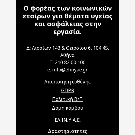
Ο φορέας των κοινωνικών
εταίρων για θέματα υγείας
και ασφάλειας στην
εργασία.
Δ: Λιοσίων 143 & Θειρσίου 6, 104 45,
Αθήνα
T: 210 82 00 100
e: info@elinyae.gr
Αποποίηση ευθύνης
GDPR
Πολιτική Β/Π
Δομή κόμβου
Main navigation
ΕΛ.ΙΝ.Υ.Α.Ε.
Δραστηριότητες