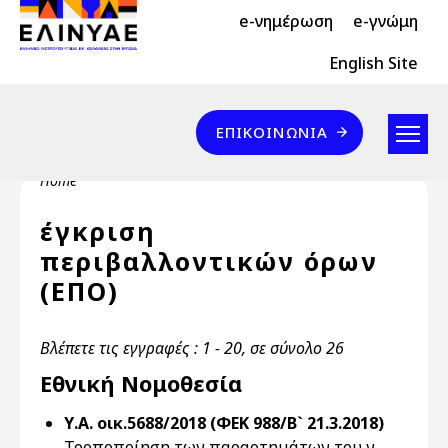
Header Top 2
Skip to main content
e-νημέρωση
e-γνώμη
Header Top
English Site
Επικοινωνία
ΕΠΙΚΟΙΝΩΝΊΑ
Breadcrumb
Home
έγκριση
περιβαλλοντικών όρων
(ΕΠΟ)
Βλέπετε τις εγγραφές : 1 - 20, σε σύνολο 26
Εθνική Νομοθεσία
Υ.Α. οικ.5688/2018 (ΦΕΚ 988/Β` 21.3.2018)
Τροποποίηση των παραρτημάτων του ν.