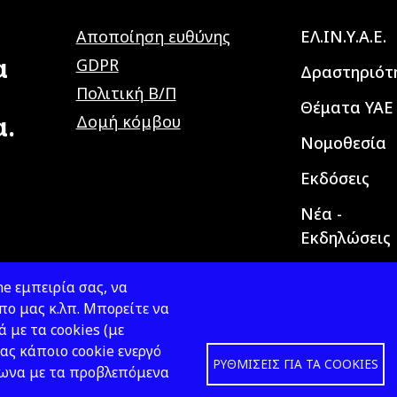
Main navig
Αποποίηση ευθύνης
ΕΛ.ΙΝ.Υ.Α.Ε.
α
GDPR
Δραστηριότ
Πολιτική Β/Π
Θέματα ΥΑΕ
α.
Δομή κόμβου
Νομοθεσία
Εκδόσεις
Νέα -
Εκδηλώσεις
e εμπειρία σας, να
ο μας κ.λπ. Μπορείτε να
ά με τα cookies (με
ας κάποιο cookie ενεργό
ΡΥΘΜΊΣΕΙΣ ΓΙΑ ΤΑ COOKIES
φωνα με τα προβλεπόμενα
Design &