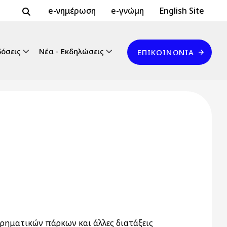
Header Top 2
Header Top
e-νημέρωση
e-γνώμη
English Site
Επικοινωνία
δόσεις
Νέα - Εκδηλώσεις
ΕΠΙΚΟΙΝΩΝΊΑ
ρηματικών πάρκων και άλλες διατάξεις