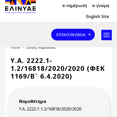
Header Top 2
Skip to main content
e-νημέρωση
e-γνώμη
Header Top
English Site
Επικοινωνία
ΕΠΙΚΟΙΝΩΝΊΑ
Breadcrumb
Home
Εθνική Νομοθεσία
Υ.Α. 2222.1-
1.2/16818/2020/2020 (ΦΕΚ
1169/Β` 6.4.2020)
Νομοθέτημα
Υ.Α. 2222.1-1.2/16818/2020/2020