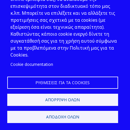
τακτοποίησης
επισκεψιμότητα στον διαδικτυακό τόπο μας
κ.λπ. Μπορείτε να επιλέξετε και να αλλάξετε τις
προτιμήσεις σας σχετικά με τα cookies (με
εξαίρεση όσα είναι τεχνικώς απαραίτητα).
Τμήμα 6: Μέθοδοι καθορισμού
γωνίας ηρεμίας
Καθιστώντας κάποιο cookie ενεργό δίνετε τη
συγκατάθεσή σας για τη χρήση αυτού σύμφωνα
με τα προβλεπόμενα στην Πολιτική μας για τα
Cookies.
Τμήμα 7: Φορτία που ενδέχεται
Cookie documentation
να υγροποιηθούν
ΡΥΘΜΊΣΕΙΣ ΓΙΑ ΤΑ COOKIES
Τμήμα 8: Διαδικασίες δοκιμής
για φορτία που ενδέχεται να
ΑΠΌΡΡΙΨΗ ΌΛΩΝ
υγροποιηθούν
ΑΠΟΔΟΧΉ ΌΛΩΝ