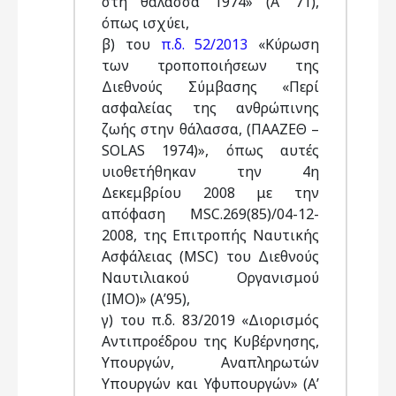
στη θάλασσα 1974» (Α’ 71),
όπως ισχύει,
β) του
π.δ. 52/2013
«Κύρωση
των τροποποιήσεων της
Διεθνούς Σύμβασης «Περί
ασφαλείας της ανθρώπινης
ζωής στην θάλασσα, (ΠΑΑΖΕΘ –
SOLAS 1974)», όπως αυτές
υιοθετήθηκαν την 4η
Δεκεμβρίου 2008 με την
απόφαση MSC.269(85)/04-12-
2008, της Επιτροπής Ναυτικής
Ασφάλειας (MSC) του Διεθνούς
Ναυτιλιακού Οργανισμού
(IMO)» (Α’95),
γ) του π.δ. 83/2019 «Διορισμός
Αντιπροέδρου της Κυβέρνησης,
Υπουργών, Αναπληρωτών
Υπουργών και Υφυπουργών» (Α’