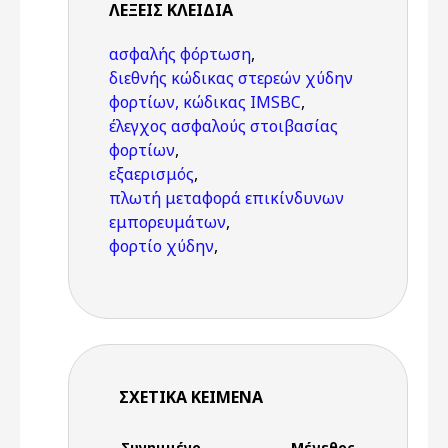
ΛΈΞΕΙΣ KΛΕΙΔΙΆ
ασφαλής φόρτωση
,
διεθνής κώδικας στερεών χύδην
φορτίων, κώδικας IMSBC
,
έλεγχος ασφαλούς στοιβασίας
φορτίων
,
εξαερισμός
,
πλωτή μεταφορά επικίνδυνων
εμπορευμάτων
,
φορτίο χύδην
,
ΣΧΕΤΙΚΆ ΚΕΊΜΕΝΑ
Συνημμένο
Μέγεθος