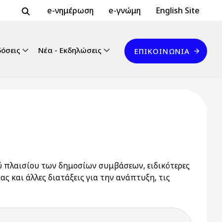
Header Top 2
Header Top
e-νημέρωση
e-γνώμη
English Site
Επικοινωνία
δόσεις
Νέα - Εκδηλώσεις
ΕΠΙΚΟΙΝΩΝΊΑ
 πλαισίου των δημοσίων συμβάσεων, ειδικότερες
ς και άλλες διατάξεις για την ανάπτυξη, τις