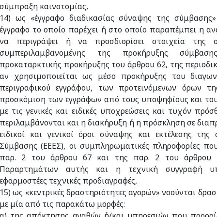
σύμπραξη καινοτομίας,
14) ως «έγγραφο διαδικασίας σύναψης της σύμβασης»
έγγραφο το οποίο παρέχει ή στο οποίο παραπέμπει η α
να περιγράψει ή να προσδιορίσει στοιχεία της σ
συμπεριλαμβανομένης της προκήρυξης σύμβ
προκαταρκτικής προκήρυξης του άρθρου 62, της περιοδικ
αν χρησιμοποιείται ως μέσο προκήρυξης του διαγων
περιγραφικού εγγράφου, των προτεινόμενων όρων τ
προσκόμιση των εγγράφων από τους υποψηφίους και του
με τις γενικές και ειδικές υποχρεώσεις και τυχόν πρό
περιλαμβάνονται και η διακήρυξη ή η πρόσκληση σε διαπ
ειδικοί και γενικοί όροι σύναψης και εκτέλεσης της
Σύμβασης (ΕΕΕΣ), οι συμπληρωματικές πληροφορίες πο
παρ. 2 του άρθρου 67 και της παρ. 2 του άρθρου 
Παραρτημάτων αυτής και η τεχνική συγγραφή υπ
εφαρμοστέες τεχνικές προδιαγραφές,
15) ως «κεντρικές δραστηριότητες αγορών» νοούνται δρα
με μία από τις παρακάτω μορφές:
α) της απόκτησης αγαθών ή/και υπηρεσιών που προορίζ