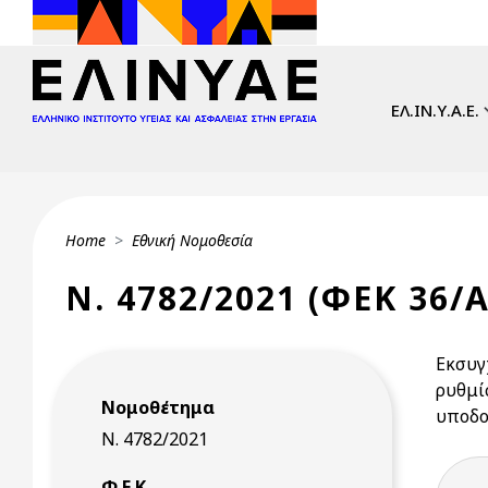
Skip to main content
Main navi
ΕΛ.ΙΝ.Υ.Α.Ε.
Breadcrumb
Home
Εθνική Νομοθεσία
Ν. 4782/2021 (ΦΕΚ 36/Α
Εκσυγ
ρυθμί
Νομοθέτημα
υποδο
Ν. 4782/2021
Φ.Ε.Κ.