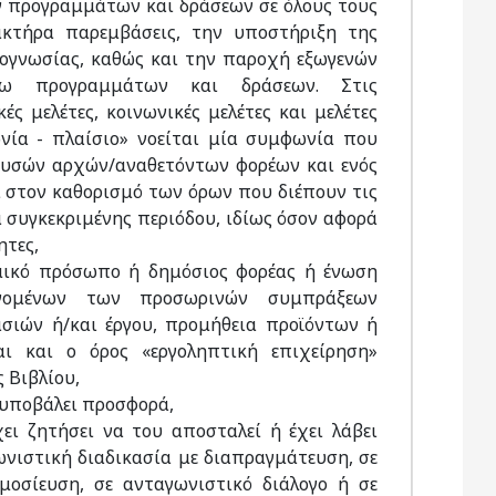
ν προγραμμάτων και δράσεων σε όλους τους
ακτήρα παρεμβάσεις, την υποστήριξη της
ογνωσίας, καθώς και την παροχή εξωγενών
έρω προγραμμάτων και δράσεων. Στις
ές μελέτες, κοινωνικές μελέτες και μελέτες
νία - πλαίσιο» νοείται μία συμφωνία που
ουσών αρχών/αναθετόντων φορέων και ενός
 στον καθορισμό των όρων που διέπουν τις
 συγκεκριμένης περιόδου, ιδίως όσον αφορά
ητες,
ομικό πρόσωπο ή δημόσιος φορέας ή ένωση
ομένων των προσωρινών συμπράξεων
ασιών ή/και έργου, προμήθεια προϊόντων ή
ι και ο όρος «εργοληπτική επιχείρηση»
 Βιβλίου,
 υποβάλει προσφορά,
ει ζητήσει να του αποσταλεί ή έχει λάβει
ωνιστική διαδικασία με διαπραγμάτευση, σε
οσίευση, σε ανταγωνιστικό διάλογο ή σε