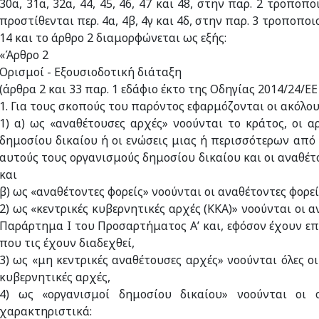
30α, 31α, 32α, 44, 45, 46, 47 και 48, στην παρ. 2 τροποπο
προστίθενται περ. 4α, 4β, 4γ και 4δ, στην παρ. 3 τροποποι
14 και το άρθρο 2 διαμορφώνεται ως εξής:
«Άρθρο 2
Ορισμοί - Εξουσιοδοτική διάταξη
(άρθρα 2 και 33 παρ. 1 εδάφιο έκτο της Οδηγίας 2014/24/Ε
1. Για τους σκοπούς του παρόντος εφαρμόζονται οι ακόλου
1) α) ως «αναθέτουσες αρχές» νοούνται το κράτος, οι α
δημοσίου δικαίου ή οι ενώσεις μιας ή περισσότερων από
αυτούς τους οργανισμούς δημοσίου δικαίου και οι αναθέτ
και
β) ως «αναθέτοντες φορείς» νοούνται οι αναθέτοντες φορεί
2) ως «κεντρικές κυβερνητικές αρχές (ΚΚΑ)» νοούνται οι
Παράρτημα I του Προσαρτήματος Α’ και, εφόσον έχουν επέ
που τις έχουν διαδεχθεί,
3) ως «μη κεντρικές αναθέτουσες αρχές» νοούνται όλες οι
κυβερνητικές αρχές,
4) ως «οργανισμοί δημοσίου δικαίου» νοούνται οι
χαρακτηριστικά: