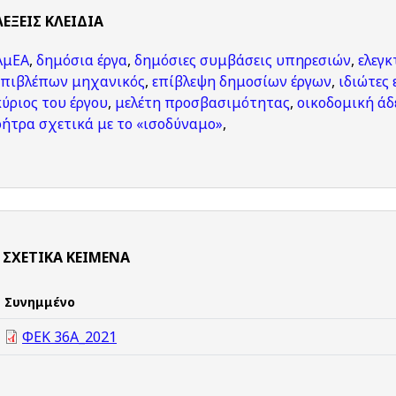
ΛΈΞΕΙΣ KΛΕΙΔΙΆ
ΑμΕΑ
,
δημόσια έργα
,
δημόσιες συμβάσεις υπηρεσιών
,
ελεγκ
επιβλέπων μηχανικός
,
επίβλεψη δημοσίων έργων
,
ιδιώτες
κύριος του έργου
,
μελέτη προσβασιμότητας
,
οικοδομική άδ
ρήτρα σχετικά με το «ισοδύναμο»
,
ΣΧΕΤΙΚΆ ΚΕΊΜΕΝΑ
Συνημμένο
ΦΕΚ 36Α_2021