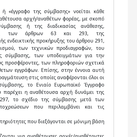
 ή «έγγραφο της σύμβασης» νοείται κάθε
ναθέτουσα αρχή/αναθέτων φορέας, με σκοπό
ύμβασης ή της διαδικασίας ανάθεσης,
ασης των άρθρων 63 και 293, της
ής ενδεικτικής προκήρυξης του άρθρου 291,
ισμού, των τεχνικών προδιαγραφών, του
ης σύμβασης, των υποδειγμάτων για την
ς προσφέροντες, των πληροφοριών σχετικά
σθετων εγγράφων. Επίσης, στην έννοια αυτή
ραγμάτευση στις οποίες αναφέρονται όλοι οι
 σύμβασης, το Ενιαίο Ευρωπαϊκό Έγγραφο
υ παρέχει η αναθέτουσα αρχή δυνάμει της
297, το σχέδιο της σύμβασης μετά των
οχρεώσεων που περιλαμβάνει και τις
στηριότητες που διεξάγονται σε μόνιμη βάση
ονται για αναθέτουσες αρχές/αναθέτοντες