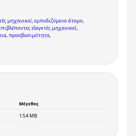
τές μηχανικοί
,
εμποδιζόμενο άτομο
,
 επιβλέποντες ελεγκτές μηχανικοί
,
εια
,
προσβασιμότητα
,
Μέγεθος
1.54 MB