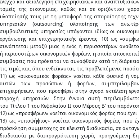
έλεγχο και αξιολόγηση επιχειρησιακών και αναπτυξιακώ
τομείς της οικονομίας, καθώς και σε οριζόντιου χαρ
υλοποίησής τους με τη μεταφορά της απαραίτητης τεχν
υπηρεσιών (outsourcing) υλοποίησης των ανωτ
συμβουλευτικές υπηρεσίες υπάγονται ιδίως οι οικονομικ
οργάνωσης και επιχειρησιακής έρευνας, 10) ως «συμφω
συνάπτεται μεταξύ μιας ή ενός ή περισσοτέρων αναθετ
ή περισσοτέρων οικονομικών φορέων, η οποία αποσκοπεί
συμβάσεις που πρόκειται να συναφθούν κατά τη διάρκεια
τις τιμές και, όπου ενδείκνυται, τις προβλεπόμενες ποσότ
11) ως «οικονομικός φορέας» νοείται κάθε φυσικό ή ν
αυτών των προσώπων ή φορέων, συμπεριλαμβαν
επιχειρήσεων, που προσφέρει στην αγορά εκτέλεση εργ
παροχή υπηρεσιών. Στην έννοια αυτή περιλαμβάνετα
του Τίτλου 1 του Κεφαλαίου ΙΙ του Μέρους Β’ του παρόντος
12) ως «προσφέρων» νοείται οικονομικός φορέας που έχει
13) ως «υποψήφιος» νοείται οικονομικός φορέας που έχ
πρόσκληση συμμετοχής σε κλειστή διαδικασία, σε ανταγ
διαδικασία με διαπραγμάτευση χωρίς προηγούμενη δημ