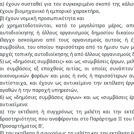
α) έχουν συσταθεί για τον συγκεκριμένο σκοπό της κάλ
έχουν βιομηχανικό ή εμπορικό χαρακτήρα,
β) έχουν νομική προσωπικότητα και
γ) χρηματοδοτούνται, κατά το μεγαλύτερο μέρος, από
αυτοδιοίκησης ή άλλους οργανισμούς δημοσίου δικαίου
έλεγχο ασκούμενο από τους οργανισμούς αυτούς ή έχ
συμβούλιο, του οποίου περισσότερο από το ήμισυ των με
αρχές τοπικής αυτοδιοίκησης ή από άλλους οργανισμούς 
5) ως «δημόσιες συμβάσεις» και ως «συμβάσεις έργων, μ
οι συμβάσεις εξ επαχθούς αιτίας, οι οποίες συνάπτο
οικονομικών φορέων και μιας ή ενός ή περισσότερων 
αντίστοιχα, και έχουν ως αντικείμενο την εκτέλεση έρ
αγαθών ή την παροχή υπηρεσιών,
6) ως «δημόσιες συμβάσεις έργων» και ως «συμβάσεις έ
αντικείμενο:
α) την εκτέλεση ή συγχρόνως τη μελέτη και την εκτ
δραστηριότητες που αναφέρονται στο Παράρτημα II του 
Προσαρτήματος Β’,
β) την εκτέλεση ή συγχρόνως τη μελέτη και την εκτέλεση έ