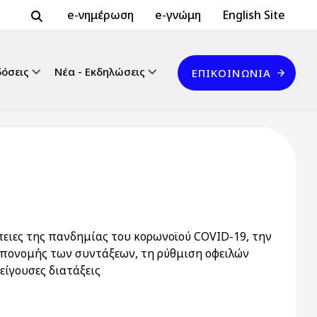
Header Top 2
Header Top
e-νημέρωση
e-γνώμη
English Site
Επικοινωνία
δόσεις
Νέα - Εκδηλώσεις
ΕΠΙΚΟΙΝΩΝΊΑ
πειες της πανδημίας του κορωνοϊού COVID-19, την
απονομής των συντάξεων, τη ρύθμιση οφειλών
είγουσες διατάξεις