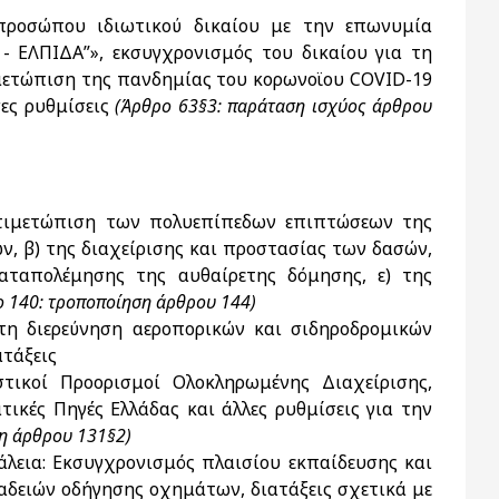
προσώπου ιδιωτικού δικαίου με την επωνυμία
- ΕΛΠΙΔΑ”», εκσυγχρονισμός του δικαίου για τη
ιμετώπιση της πανδημίας του κορωνοϊου COVID-19
ες ρυθμίσεις
(Άρθρο 63§3: παράταση ισχύος άρθρου
τιμετώπιση των πολυεπίπεδων επιπτώσεων της
ων, β) της διαχείρισης και προστασίας των δασών,
καταπολέμησης της αυθαίρετης δόμησης, ε) της
 140: τροποποίηση άρθρου 144)
α τη διερεύνηση αεροπορικών και σιδηροδρομικών
ατάξεις
ικοί Προορισμοί Ολοκληρωμένης Διαχείρισης,
ικές Πηγές Ελλάδας και άλλες ρυθμίσεις για την
η άρθρου 131§2)
λεια: Εκσυγχρονισμός πλαισίου εκπαίδευσης και
αδειών οδήγησης οχημάτων, διατάξεις σχετικά με