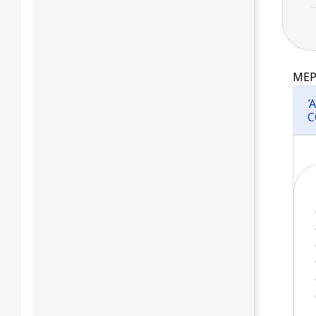
ΜΕΡ
Ά
C