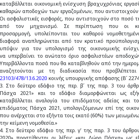
καταβάλλεται οικονομική ενίσχυση βραχυχρόνιας εργασ
καθαρών αποδοχών των εργαζομένων, που αντιστοιχούν σ
Οι ασφαλιστικές εισφορές, που αντιστοιχούν στο ποσό τ
από τον μηχανισμό. Σε περίπτωση που οι κα
προσαρμογή, υπολείπονται του καθαρού νομοθετημέν
διαφορά αναπληρώνεται από τον κρατικό προϋπολογισμ
υπόψιν για τον υπολογισμό της οικονομικής ενίσχ
να υπερβαίνει το ανώτατο όριο ασφαλιστέων αποδοχ
Υπερβάλλοντα ποσά που θα καταβληθούν από την ημερομ
αναζητούνται με τη διαδικασία που προβλέπετα
23103/478/13.6.2020
κοινής υπουργικής απόφασης (Β΄ 2274)
3. Στο δεύτερο εδάφιο της περ. β΄ της παρ. 3 του άρθ
Πάσχα 2021» και το εδάφιο διαμορφώνεται ως εξή
καταβάλλεται αναλογία του επιδόματος αδείας και το
επιδόματος Πάσχα 2021, υπολογιζόμενων επί της οικον
που ανέρχεται στο εξήντα τοις εκατό (60%) των μειωμέ
την κείμενη νομοθεσία.»
4. Στο δεύτερο εδάφιο της περ. γ’ της παρ. 3 του άρθρο
2020» προστίθενται οι λέξεις «και Δώρο Πάσχα» ως ε