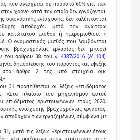
ίας που ανέρχεται σε ποσοστό 60% επί των
τον χρόνο κατά τον οποίο δεν εργάζονται.
ης οικονομικής ενίσχυσης, δεν καλύπτονται
θαρές αποδοχές, μετά την ανωτέρω
ου κατώτατου μισθού ή ημερομισθίου, η
ό. Ο ονομαστικός μισθός που λαμβάνεται
υσης βραχυχρόνιας εργασίας δεν μπορεί
ών του άρθρου 38 του
ν. 4387/2016 (Α’ 104)
.
ηνία δημοσίευσης του παρόντος και εφεξής
ι στο άρθρο 2 της υπό στοιχεία οικ.
.».
ρου 31 προστίθενται οι λέξεις «επιδόματος
ς: «Στο πλαίσιο του μηχανισμού αυτού
υ επιδόματος Χριστουγέννων έτους 2020,
ομικής ενίσχυσης βραχυχρόνιας εργασίας,
νων αποδοχών των εργαζομένων, σύμφωνα με
υ 31, μετά τις λέξεις «Χριστουγέννων έτους
ξής: «Τα οριζόμενα στην περίπτωση αυτή