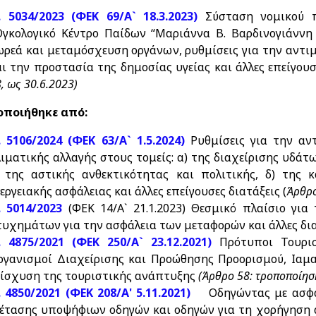
. 5034/2023 (ΦΕΚ 69/Α` 18.3.2023)
Σύσταση νομικού 
Ογκολογικό Κέντρο Παίδων “Μαριάννα Β. Βαρδινογιάννη 
ωρεά και μεταμόσχευση οργάνων, ρυθμίσεις για την αντ
αι την προστασία της δημοσίας υγείας και άλλες επείγουσ
, ως 30.6.2023)
ποιήθηκε από:
. 5106/2024 (ΦΕΚ 63/Α` 1.5.2024)
Ρυθμίσεις για την αν
λιματικής αλλαγής στους τομείς: α) της διαχείρισης υδάτ
) της αστικής ανθεκτικότητας και πολιτικής, δ) της 
εργειακής ασφάλειας και άλλες επείγουσες διατάξεις (
Άρθρο
. 5014/2023
(ΦΕΚ 14/Α` 21.1.2023) Θεσμικό πλαίσιο γι
τυχημάτων για την ασφάλεια των μεταφορών και άλλες δι
. 4875/2021 (ΦΕΚ 250/Α` 23.12.2021)
Πρότυποι Τουριστ
ργανισμοί Διαχείρισης και Προώθησης Προορισμού, Ιαματ
νίσχυση της τουριστικής ανάπτυξης
(Άρθρο 58: τροποποίησ
. 4850/2021 (ΦΕΚ 208/Α' 5.11.2021)
Οδηγώντας με ασφά
ξέτασης υποψήφιων οδηγών και οδηγών για τη χορήγηση 