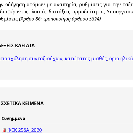
ην οδήγηση ατόμων με αναπηρία, ρυθμίσεις για την ταξ
νδιαφέροντος, λοιπές διατάξεις αρμοδιότητας Υπουργεί
υθμίσεις
(Άρθρο 86: τροποποίηση άρθρου 53§4)
ΛΈΞΕΙΣ KΛΕΙΔΙΆ
απασχόληση συνταξιούχων
,
κατώτατος μισθός
,
όριο ηλικ
ΣΧΕΤΙΚΆ ΚΕΊΜΕΝΑ
Συνημμένο
ΦΕΚ 256Α_2020