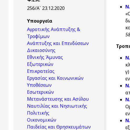
Ν
256/Α` 23.12.2020
«
δ
Υπουργεία
κ
Αγροτικής Ανάπτυξης &
58
Τροφίμων
Ανάπτυξης και Επενδύσεων
Τροπο
Δικαιοσύνης
Εθνικής Άμυνας
Ν
Εξωτερικών
κ
Επικρατείας
γ
Εργασίας και Κοινωνικών
εν
Υποθέσεων
Ν
Εσωτερικών
α
Μετανάστευσης και Ασύλου
Ν
Ναυτιλίας και Νησιωτικής
Ο
Πολιτικής
ε
Οικονομικών
Ν
Παιδείας και Θρησκευμάτων
ε