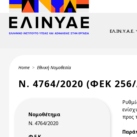
Skip to main content
Main navi
ΕΛ.ΙΝ.Υ.Α.Ε.
Breadcrumb
Home
Εθνική Νομοθεσία
Ν. 4764/2020 (ΦΕΚ 256/
Ρυθμί
ενίσχ
Νομοθέτημα
προς 
Ν. 4764/2020
Παράτ
Φ.Ε.Κ.