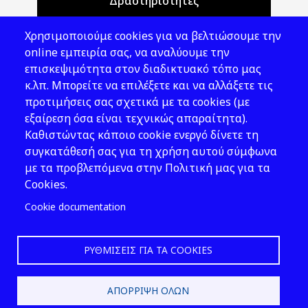
Δραστηριότητες
Θέματα ΥΑΕ
Χρησιμοποιούμε cookies για να βελτιώσουμε την
Νομοθεσία
online εμπειρία σας, να αναλύουμε την
επισκεψιμότητα στον διαδικτυακό τόπο μας
Εκδόσεις
κ.λπ. Μπορείτε να επιλέξετε και να αλλάξετε τις
προτιμήσεις σας σχετικά με τα cookies (με
Νέα - Εκδηλώσεις
εξαίρεση όσα είναι τεχνικώς απαραίτητα).
Ακολουθήστε μας
Καθιστώντας κάποιο cookie ενεργό δίνετε τη
συγκατάθεσή σας για τη χρήση αυτού σύμφωνα
με τα προβλεπόμενα στην Πολιτική μας για τα
Cookies.
Cookie documentation
ΡΥΘΜΊΣΕΙΣ ΓΙΑ ΤΑ COOKIES
2026 © ΕΛ.ΙΝ.Υ.Α.Ε.
ΑΠΌΡΡΙΨΗ ΌΛΩΝ
Design & Development by