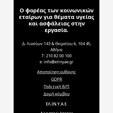
Ο φορέας των κοινωνικών
εταίρων για θέματα υγείας
και ασφάλειας στην
εργασία.
Δ: Λιοσίων 143 & Θειρσίου 6, 104 45,
Αθήνα
T: 210 82 00 100
e: info@elinyae.gr
Αποποίηση ευθύνης
GDPR
Πολιτική Β/Π
Δομή κόμβου
Main navigation
ΕΛ.ΙΝ.Υ.Α.Ε.