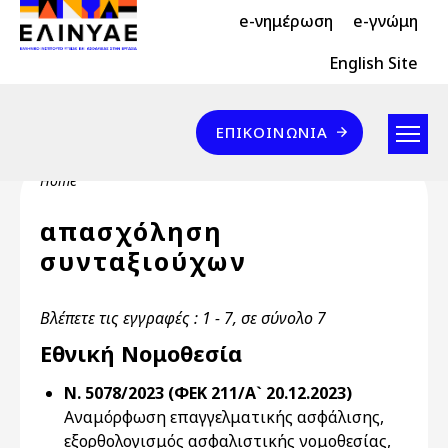
Header Top 2
Skip to main content
e-νημέρωση
e-γνώμη
Header Top
English Site
Επικοινωνία
ΕΠΙΚΟΙΝΩΝΊΑ
Breadcrumb
Home
απασχόληση
συνταξιούχων
Βλέπετε τις εγγραφές : 1 - 7, σε σύνολο 7
Εθνική Νομοθεσία
Ν. 5078/2023 (ΦΕΚ 211/Α` 20.12.2023)
Αναμόρφωση επαγγελματικής ασφάλισης,
εξορθολογισμός ασφαλιστικής νομοθεσίας,