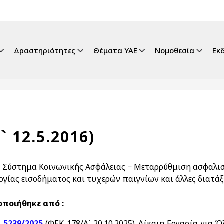
gation
Δραστηριότητες
Θέματα ΥΑΕ
Νομοθεσία
Εκ
` 12.5.2016)
ο Σύστημα Κοινωνικής Ασφάλειας − Μεταρρύθμιση ασφαλισ
ογίας εισοδήματος και τυχερών παιγνίων και άλλες διατάξ
ποιήθηκε από :
. 5239/2025
(ΦΕΚ 178/Α` 20.10.2025) Δίκαιη Εργασία για 