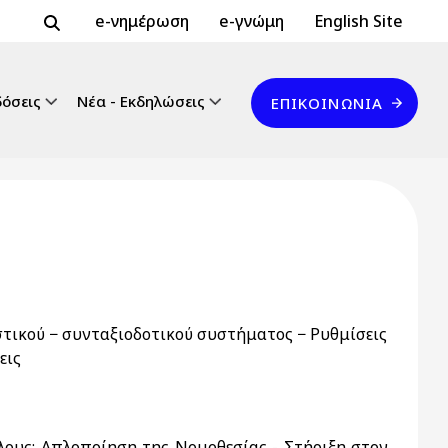
Header Top 2
Header Top
e-νημέρωση
e-γνώμη
English Site
Επικοινωνία
δόσεις
Νέα - Εκδηλώσεις
ΕΠΙΚΟΙΝΩΝΊΑ
τικού − συνταξιοδοτικού συστήματος − Ρυθμίσεις
εις
Όλους: Απλοποίηση της Νομοθεσίας - Στήριξη στον