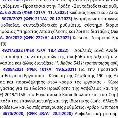
ργαζόμενο - Προστασία στην Πράξη - Συνταξιοδοτικές ρυθμί
Δ. 62/2025 (ΦΕΚ 121/Α` 11.7.2025)
Κώδικας Εργατικού Δικ
. 5078/2023 (ΦΕΚ 211/Α` 20.12.2023)
Αναμόρφωση επαγγελμ
ομοθεσίας, συνταξιοδοτικές ρυθμίσεις, σύστημα διο
ημόσιας Υπηρεσίας Απασχόλησης και λοιπές διατάξεις (
Άρ
.Δ. 80/2022 (ΦΕΚ 222/Α` 4.12.2022)
Κώδικας Ατομικού Ερ
§9)
. 4921/2022 (ΦΕΚ 75/Α` 18.4.2022)
Δουλειές Ξανά: Αναδι
ηφιοποίηση των υπηρεσιών της, αναβάθμιση δεξιοτήτων 
γασίας και άλλες διατάξεις
(1. Άρθρο 54§1: τροποποίηση άρθ
. 4808/2021 (ΦΕΚ 101/Α` 19.6.2021)
Για την Προστασί
Επιθεώρηση Εργασίας» - Κύρωση της Σύμβασης 190 της Δι
ίας και παρενόχλησης στον κόσμο της εργασίας - Κύρ
ργασίας για τo Πλαίσιο Προώθησης της Ασφάλειας και τη
ΕΕ) 2019/1158 του Ευρωπαϊκού Κοινοβουλίου και του Συμβ
εταξύ της επαγγελματικής και της ιδιωτικής ζωής, άλλες 
ποθέσεων και λοιπές επείγουσες ρυθμίσεις
(Άρθρο 138: τρο
. 4670/2020, (ΦΕΚ 43/Α` 28.2.2020)
Ασφαλιστική μεταρρ