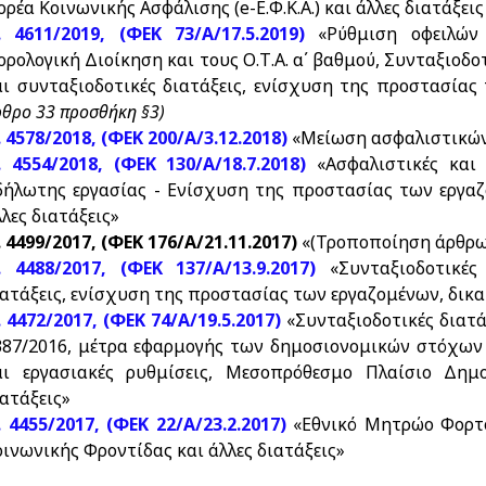
ρέα Κοινωνικής Ασφάλισης (e-Ε.Φ.Κ.Α.) και άλλες διατάξεις
. 4611/2019, (ΦΕΚ 73/Α/17.5.2019)
«Ρύθμιση οφειλών
ορολογική Διοίκηση και τους Ο.Τ.Α. α΄ βαθμού, Συνταξιοδο
αι συνταξιοδοτικές διατάξεις, ενίσχυση της προστασίας 
θρο 33 προσθήκη §3)
. 4578/2018, (ΦΕΚ 200/Α/3.12.2018)
«Μείωση ασφαλιστικών 
. 4554/2018, (ΦΕΚ 130/Α/18.7.2018)
«Ασφαλιστικές και
δήλωτης εργασίας - Ενίσχυση της προστασίας των εργα
λες διατάξεις»
. 4499/2017, (ΦΕΚ 176/Α/21.11.2017)
«(Τροποποίηση άρθρων
. 4488/2017, (ΦΕΚ 137/Α/13.9.2017)
«Συνταξιοδοτικέ
ιατάξεις, ενίσχυση της προστασίας των εργαζομένων, δικα
. 4472/2017, (ΦΕΚ 74/Α/19.5.2017)
«Συνταξιοδοτικές διατ
387/2016, μέτρα εφαρμογής των δημοσιονομικών στόχων 
αι εργασιακές ρυθμίσεις, Μεσοπρόθεσμο Πλαίσιο Δημο
ιατάξεις»
. 4455/2017, (ΦΕΚ 22/Α/23.2.2017)
«Εθνικό Μητρώο Φορτ
οινωνικής Φροντίδας και άλλες διατάξεις»