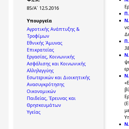
Ε
85/Α` 12.5.2016
Π.
Ν
Υπουργεία
ν
Αγροτικής Ανάπτυξης &
Δ
Τροφίμων
Π
Εθνικής Άμυνας
38
Επικρατείας
Ν
Εργασίας, Κοινωνικής
ψ
Ασφάλισης και Κοινωνικής
ερ
Αλληλεγγύης
Ν
Εσωτερικών και Διοικητικής
«
Ανασυγκρότησης
β
Οικονομικών
Ε
Παιδείας, Έρευνας και
(
Θρησκευμάτων
μ
Υγείας
Υ
Ν