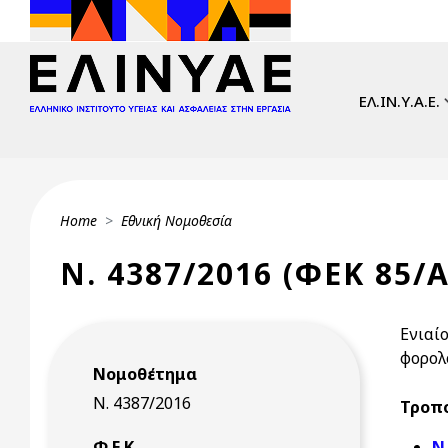
Skip to main content
Main navi
ΕΛ.ΙΝ.Υ.Α.Ε.
Breadcrumb
Home
Εθνική Νομοθεσία
Ν. 4387/2016 (ΦΕΚ 85/Α
Ενιαί
φορολ
Νομοθέτημα
Ν. 4387/2016
Τροπο
Φ.Ε.Κ.
Ν