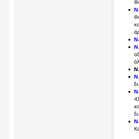
Φο
N
Φ
κ
άρ
N
N
α
άλ
Ν
N
δ
N
4
κ
δ
Ν
Κ