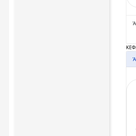
Ά
ΚΕΦ
Ά