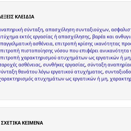
ΛΈΞΕΙΣ KΛΕΙΔΙΆ
αναπηρική σύνταξη
,
απασχόληση συνταξιούχων
,
ασφαλισ
ατύχημα εκτός εργασίας ή απασχόλησης
,
βαρέα και ανθυγι
επαγγελματική ασθένεια
,
επιτροπή κρίσης ικανότητας προ
επιτροπή πιστοποίησης νόσου που επιφέρει ανικανότητα 
επιτροπή χαρακτηρισμού ατυχημάτων ως εργατικών ή μη
παροχές ασθένειας
,
συνθήκες εργασίας
,
σύνταξη αναπηρία
σύνταξη θανάτου λόγω εργατικού ατυχήματος
,
συνταξιοδο
χαρακτηρισμός ατυχημάτων ως εργατικών ή μη
,
χαρακτηρ
ΣΧΕΤΙΚΆ ΚΕΊΜΕΝΑ