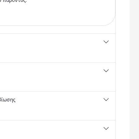
υ παρόντος.
βίωσης