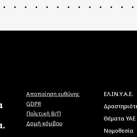
Main navig
Αποποίηση ευθύνης
ΕΛ.ΙΝ.Υ.Α.Ε.
α
GDPR
Δραστηριότ
Πολιτική Β/Π
Θέματα ΥΑΕ
α.
Δομή κόμβου
Νομοθεσία