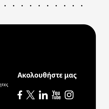
Ακολουθήστε μας
ation
ητες