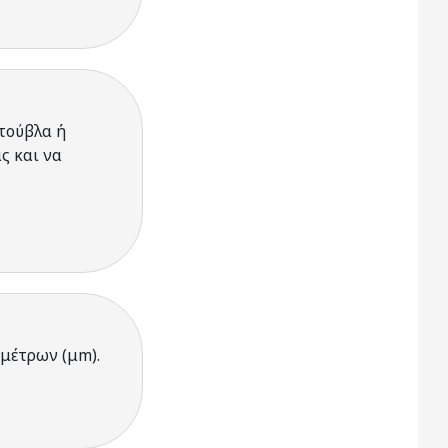
τούβλα ή
ς και να
μέτρων (μm).