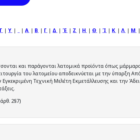
T
|
Y
|
|
Α
|
Β
|
Γ
|
Δ
|
Έ
|
Ζ
|
Η
|
Θ
|
Ί
|
Κ
|
Λ
|
Μ
σσονται και παράγονται λατομικά προϊόντα όπως μάρμαρα
ειτουργία του λατομείου αποδεικνύεται με την ύπαρξη Α
 Εγκεκριμένη Τεχνική Μελέτη Εκμετάλλευσης και την Άδε
άξεις.
(άρθ. 2§7)