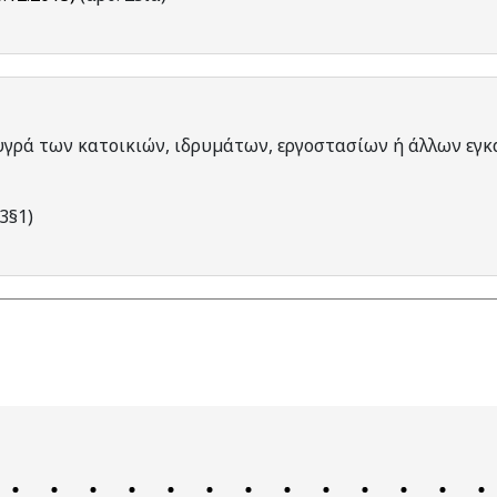
 υγρά των κατοικιών, ιδρυµάτων, εργοστασίων ή άλλων ε
3§1)