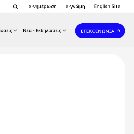
Header Top 2
Header Top
e-νημέρωση
e-γνώμη
English Site
Επικοινωνία
δόσεις
Νέα - Εκδηλώσεις
ΕΠΙΚΟΙΝΩΝΊΑ