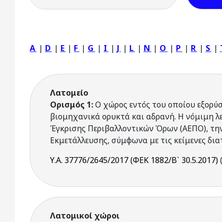
A
|
D
|
E
|
F
|
G
|
I
|
J
|
L
|
N
|
O
|
P
|
R
|
S
|
Λατομείο
Ορισμός 1:
Ο χώρος εντός του οποίου εξορύ
βιομηχανικά ορυκτά και αδρανή. Η νόμιμη λ
Έγκρισης Περιβαλλοντικών Όρων (ΑΕΠΟ), την
Εκμετάλλευσης, σύμφωνα με τις κείμενες διατ
Υ.Α. 37776/2645/2017 (ΦΕΚ 1882/Β` 30.5.2017)
Λατομικοί χώροι