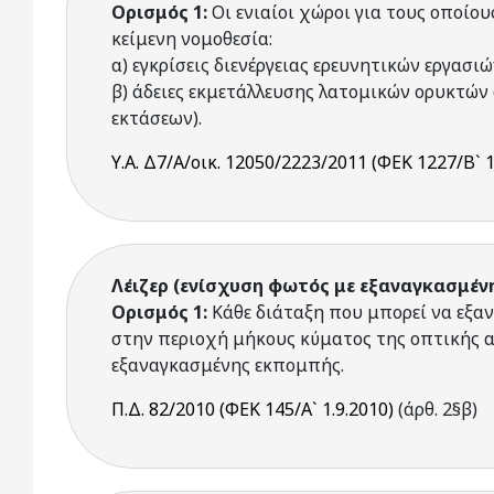
Ορισμός 1:
Οι ενιαίοι χώροι για τους οποίο
κείμενη νομοθεσία:
α) εγκρίσεις διενέργειας ερευνητικών εργασ
β) άδειες εκμετάλλευσης λατομικών ορυκτών
εκτάσεων).
Υ.Α. Δ7/Α/οικ. 12050/2223/2011 (ΦΕΚ 1227/Β` 
Λέιζερ (ενίσχυση φωτός με εξαναγκασμέν
Ορισμός 1:
Κάθε διάταξη που μπορεί να εξαν
στην περιοχή μήκους κύματος της οπτικής α
εξαναγκασμένης εκπομπής.
Π.Δ. 82/2010 (ΦΕΚ 145/Α` 1.9.2010)
(άρθ. 2§β)