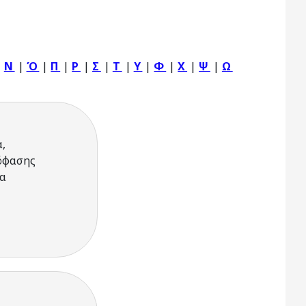
|
Ν
|
Ό
|
Π
|
Ρ
|
Σ
|
Τ
|
Υ
|
Φ
|
Χ
|
Ψ
|
Ω
,
πόφασης
ια