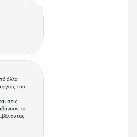
πό άλλα
υργίας του
αι στις
αμβάνουν τα
αμβάνοντας