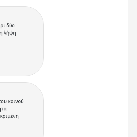
ρι δύο
τη λήψη
του κοινού
ητα
εκριμένη