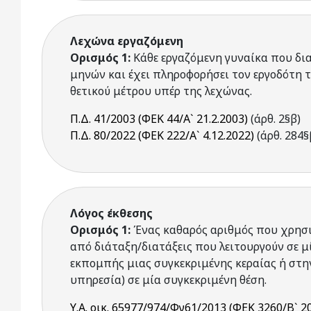
Λεχώνα εργαζόμενη
Ορισμός 1:
Κάθε εργαζόμενη γυναίκα που δια
μηνών και έχει πληροφορήσει τον εργοδότη τ
θετικού μέτρου υπέρ της λεχώνας.
Π.Δ. 41/2003 (ΦΕΚ 44/Α` 21.2.2003)
(άρθ. 2§β)
Π.Δ. 80/2022 (ΦΕΚ 222/Α` 4.12.2022)
(άρθ. 284§
Λόγος έκθεσης
Ορισμός 1:
Ένας καθαρός αριθμός που χρησι
από διάταξη/διατάξεις που λειτουργούν σε 
εκπομπής μιας συγκεκριμένης κεραίας ή στ
υπηρεσία) σε μία συγκεκριμένη θέση.
Υ.Α. οικ. 65977/974/Φγ61/2013 (ΦΕΚ 3260/Β` 2