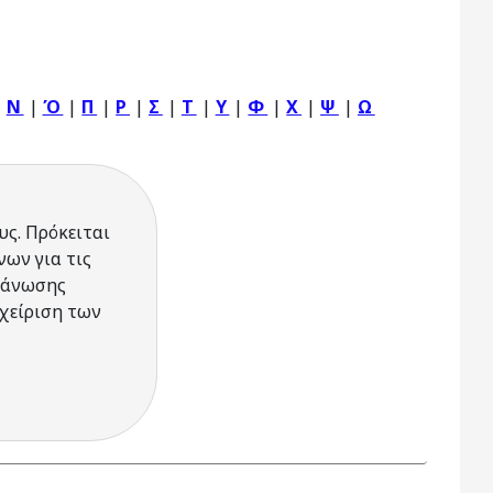
|
Ν
|
Ό
|
Π
|
Ρ
|
Σ
|
Τ
|
Υ
|
Φ
|
Χ
|
Ψ
|
Ω
υς. Πρόκειται
ων για τις
ργάνωσης
χείριση των