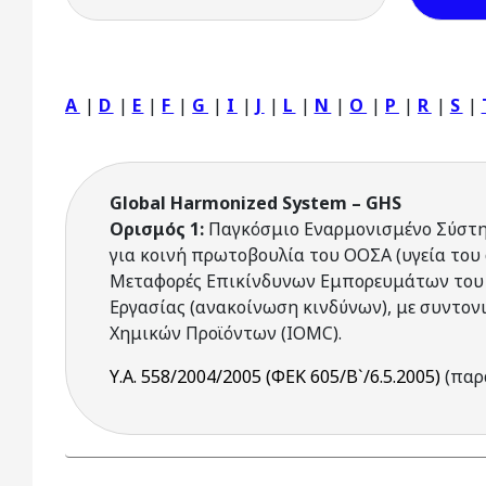
A
|
D
|
E
|
F
|
G
|
I
|
J
|
L
|
N
|
O
|
P
|
R
|
S
|
Global Harmonized System – GHS
Ορισμός 1:
Παγκόσμιο Εναρμονισμένο Σύστημ
για κοινή πρωτοβουλία του ΟΟΣΑ (υγεία του
Μεταφορές Επικίνδυνων Εμπορευμάτων του Ο
Εργασίας (ανακοίνωση κινδύνων), με συντον
Χημικών Προϊόντων (IOMC).
Υ.Α. 558/2004/2005 (ΦΕΚ 605/Β`/6.5.2005)
(παρά