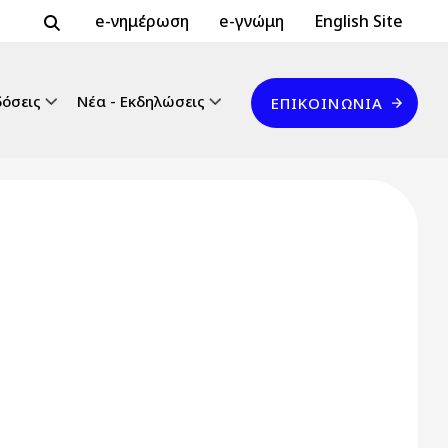
Header Top 2
Header Top
e-νημέρωση
e-γνώμη
English Site
Επικοινωνία
δόσεις
Νέα - Εκδηλώσεις
ΕΠΙΚΟΙΝΩΝΊΑ