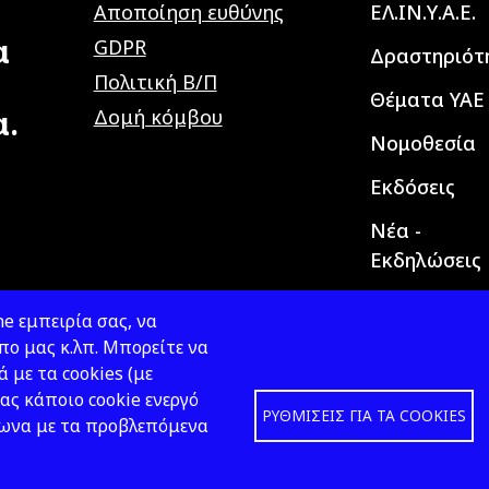
Main navig
Αποποίηση ευθύνης
ΕΛ.ΙΝ.Υ.Α.Ε.
α
GDPR
Δραστηριότ
Πολιτική Β/Π
Θέματα ΥΑΕ
α.
Δομή κόμβου
Νομοθεσία
Εκδόσεις
Νέα -
Εκδηλώσεις
e εμπειρία σας, να
ο μας κ.λπ. Μπορείτε να
ά με τα cookies (με
ας κάποιο cookie ενεργό
ΡΥΘΜΊΣΕΙΣ ΓΙΑ ΤΑ COOKIES
φωνα με τα προβλεπόμενα
Design &