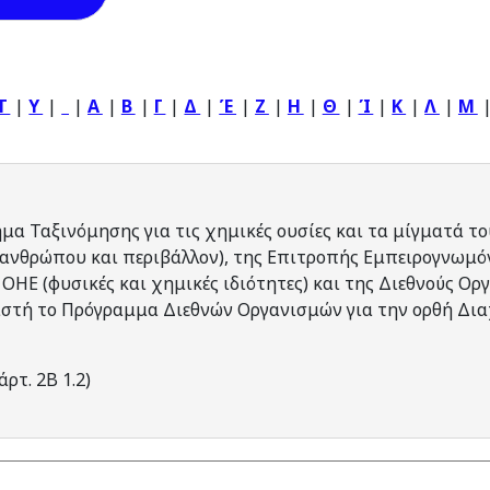
T
|
Y
|
|
Α
|
Β
|
Γ
|
Δ
|
Έ
|
Ζ
|
Η
|
Θ
|
Ί
|
Κ
|
Λ
|
Μ
α Ταξινόμησης για τις χημικές ουσίες και τα μίγματά το
 ανθρώπου και περιβάλλον), της Επιτροπής Εμπειρογνωμόν
ΗΕ (φυσικές και χημικές ιδιότητες) και της Διεθνούς Ο
ιστή το Πρόγραμμα Διεθνών Οργανισμών για την ορθή Δια
ρτ. 2Β 1.2)