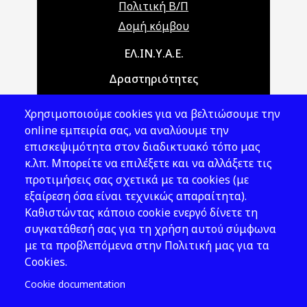
Πολιτική Β/Π
Δομή κόμβου
Main navigation
ΕΛ.ΙΝ.Υ.Α.Ε.
Δραστηριότητες
Θέματα ΥΑΕ
Χρησιμοποιούμε cookies για να βελτιώσουμε την
Νομοθεσία
online εμπειρία σας, να αναλύουμε την
επισκεψιμότητα στον διαδικτυακό τόπο μας
Εκδόσεις
κ.λπ. Μπορείτε να επιλέξετε και να αλλάξετε τις
προτιμήσεις σας σχετικά με τα cookies (με
Νέα - Εκδηλώσεις
εξαίρεση όσα είναι τεχνικώς απαραίτητα).
Ακολουθήστε μας
Καθιστώντας κάποιο cookie ενεργό δίνετε τη
συγκατάθεσή σας για τη χρήση αυτού σύμφωνα
με τα προβλεπόμενα στην Πολιτική μας για τα
Cookies.
Cookie documentation