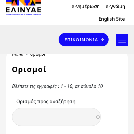
Header Top 2
Skip to main content
e-νημέρωση
e-γνώμη
Header Top
English Site
Επικοινωνία
ΕΠΙΚΟΙΝΩΝΊΑ
Breadcrumb
Home
Ορισμοί
Ορισμοί
Βλέπετε τις εγγραφές : 1 - 10, σε σύνολο 10
Ορισμός προς αναζήτηση