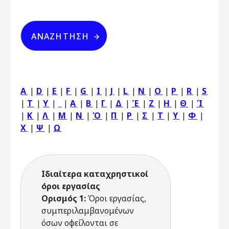
A
|
D
|
E
|
F
|
G
|
I
|
J
|
L
|
N
|
O
|
P
|
R
|
S
|
T
|
Y
|
|
Α
|
Β
|
Γ
|
Δ
|
Έ
|
Ζ
|
Η
|
Θ
|
Ί
|
Κ
|
Λ
|
Μ
|
Ν
|
Ό
|
Π
|
Ρ
|
Σ
|
Τ
|
Υ
|
Φ
|
Χ
|
Ψ
|
Ω
Ιδιαίτερα καταχρηστικοί
όροι εργασίας
Ορισμός 1:
Όροι εργασίας,
συμπεριλαμβανομένων
όσων οφείλονται σε