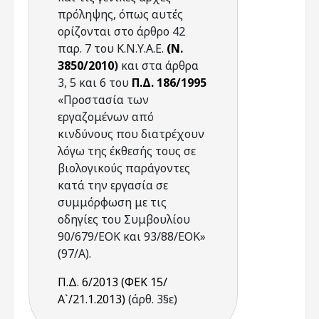
πρόληψης, όπως αυτές
ορίζονται στο άρθρο 42
παρ. 7 του Κ.Ν.Υ.Α.Ε.
(Ν.
3850/2010
)
και στα άρθρα
3, 5 και 6 του
Π.Δ. 186/1995
«Προστασία των
εργαζομένων από
κινδύνους που διατρέχουν
λόγω της έκθεσής τους σε
βιολογικούς παράγοντες
κατά την εργασία σε
συμμόρφωση με τις
οδηγίες του Συμβουλίου
90/679/ΕΟΚ και 93/88/EOK»
(97/Α).
Π.Δ. 6/2013 (ΦΕΚ 15/
Α`/21.1.2013)
(άρθ. 3§ε)