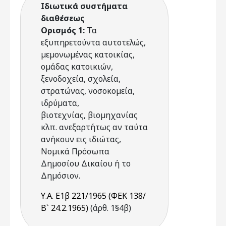
Ιδιωτικά συστήµατα
διαθέσεως
Ορισμός 1:
Τα
εξυπηρετούντα αυτοτελώς,
µεµονωµένας κατοικίας,
οµάδας κατοικιών,
ξενοδοχεία, σχολεία,
στρατώνας, νοσοκοµεία,
ιδρύµατα,
βιοτεχνίας, βιοµηχανίας
κλπ. ανεξαρτήτως αν ταύτα
ανήκουν εις ιδιώτας,
Νοµικά Πρόσωπα
Δηµοσίου Δικαίου ή το
Δηµόσιον.
Υ.Α. Ε1β 221/1965 (ΦΕΚ 138/
Β` 24.2.1965)
(άρθ. 1§4β)