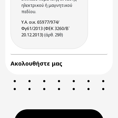
ηλεκτρικού ή μαγνητικού
πεδίου.
Υ.Α. οικ. 65977/974/
Φγ61/2013 (ΦΕΚ 3260/Β`
20.12.2013)
(άρθ. 2§θ)
Ακολουθήστε μας