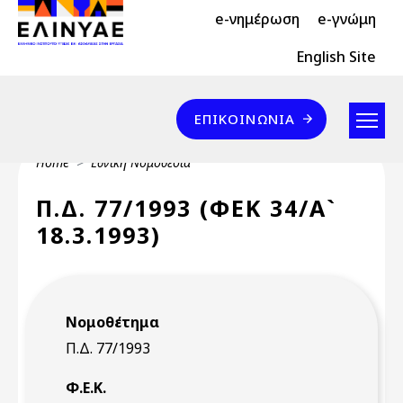
Header Top 2
Skip to main content
e-νημέρωση
e-γνώμη
Header Top
English Site
Επικοινωνία
ΕΠΙΚΟΙΝΩΝΊΑ
Breadcrumb
Home
Εθνική Νομοθεσία
Π.Δ. 77/1993 (ΦΕΚ 34/Α`
18.3.1993)
Νομοθέτημα
Π.Δ. 77/1993
Φ.Ε.Κ.