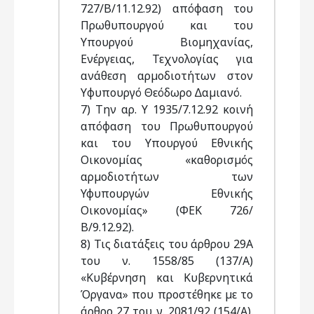
727/Β/11.12.92) απόφαση του
Πρωθυπουργού και του
Υπουργού Βιοµηχανίας,
Ενέργειας, Τεχνολογίας για
ανάθεση αρµοδιοτήτων στον
Yφυπουργό Θεόδωρο ∆αµιανό.
7) Την αρ. Υ 1935/7.12.92 κοινή
απόφαση του Πρωθυπουργού
και του Υπουργού Εθνικής
Οικονοµίας «καθορισµός
αρµοδιοτήτων των
Υφυπουργών Εθνικής
Οικονοµίας» (ΦΕΚ 726/
Β/9.12.92).
8) Τις διατάξεις του άρθρου 29Α
του ν. 1558/85 (137/Α)
«Κυβέρνηση και Κυβερνητικά
Όργανα» που προστέθηκε µε το
άρθρο 27 του ν. 2081/92 (154/Α).