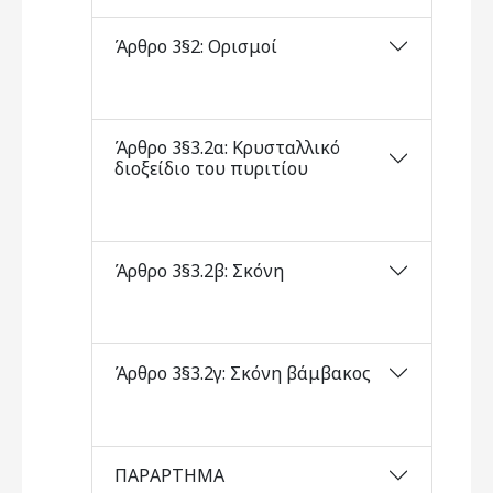
Άρθρο 3§2: Ορισμοί
Άρθρο 3§3.2α: Κρυσταλλικό
διοξείδιο του πυριτίου
Άρθρο 3§3.2β: Σκόνη
Άρθρο 3§3.2γ: Σκόνη βάμβακος
ΠΑΡΑΡΤΗΜΑ