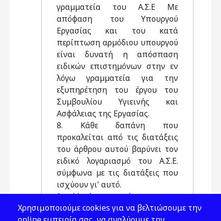
γραµµατεία του Α.Σ.Ε Με
απόφαση του Υπουργού
Εργασίας και του κατά
περίπτωση αρµόδιου υπουργού
είναι δυνατή η απόσπαση
ειδικών επιστηµόνων στην εν
λόγω γραµµατεία για την
εξυπηρέτηση του έργου του
Συµβουλίου Υγιεινής και
Ασφάλειας της Εργασίας.
8. Κάθε δαπάνη που
προκαλείται από τις διατάξεις
του άρθρου αυτού βαρύνει τον
ειδικό λογαριασµό του Α.Σ.Ε.
σύµφωνα µε τις διατάξεις που
ισχύουν γι' αυτό.
9. Μετά τη σύσταση και
Χρησιμοποιούμε cookies για να βελτιώσουμε την
λειτουργία του Συµβουλίου
online εμπειρία σας, να αναλύουμε την
Υγιεινής και Ασφάλειας της