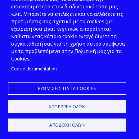
επισκεψιμότητα στον διαδικτυακό τόπο μας
Εργασίας καταργείται κάθε
κ.λπ. Μπορείτε να επιλέξετε και να αλλάξετε τις
απαιτούµενη γνωµοδότηση
προτιμήσεις σας σχετικά με τα cookies (με
άλλου οργάνου, σχετική µε την
εξαίρεση όσα είναι τεχνικώς απαραίτητα).
υγιεινή και ασφάλεια της
Καθιστώντας κάποιο cookie ενεργό δίνετε τη
εργασίας, που ρυθµίζει ο παρών
συγκατάθεσή σας για τη χρήση αυτού σύμφωνα
νόµος.
με τα προβλεπόμενα στην Πολιτική μας για τα
Cookies.
Cookie documentation
Άρθρο 16: Νοµαρχιακές
επιτροπές υγιεινής και
ΡΥΘΜΊΣΕΙΣ ΓΙΑ ΤΑ COOKIES
ασφάλειας της εργασίας
ΑΠΌΡΡΙΨΗ ΌΛΩΝ
ΚΕΦΑΛΑΙΟ Γ: ΚΤΙΡΙΟΛΟΓΙΚΕΣ
ΑΠΑΙΤΗΣΕΙΣ
ΑΠΟΔΟΧΉ ΌΛΩΝ
Άρθρο 17: Σχεδιασµός χώρων