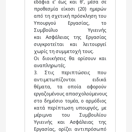
εδάφια ε' έως και θ', µέσα σε
προθεσµία είκοσι (20) ηµερών
από τη σχετική πρόσκληση του
Υπουργού Εργασίας, το
Συµβούλιο Υγιεινής
και Ασφάλειας της Εργασίας
συγκροτείται και λειτουργεί
χωρίς τη συµµετοχή τους.
Οι διοικήσεις θα ορίσουν και
αναπληρωτές.
3. Στις περιπτώσεις που
αντιµετωπίζονται ειδικά
θέµατα, τα οποία αφορούν
εργαζοµένους απασχολούµενους
στο δηµόσιο τοµέα, ο αρµόδιος
κατά περίπτωση υπουργός, µε
µέριµνα του Συµβουλίου
Υγιεινής και Ασφάλειας της
Εργασίας, ορίζει αντιπρόσωπό