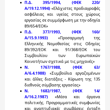
Π.Δ. 395/1994, (ΦΕΚ 220/
Α/19.12.1994)
«Ελάχιστες προδιαγραφές
ασφάλειας και υγείας στους χώρους
εργασίας σε συμμόρφωση με την οδηγία
89/654/EOK»
Π.Δ. 377/1993, (ΦΕΚ 160/
Α/15.9.1993)
«Προσαρμογή της
Ελληνικής Νομοθεσίας στις Οδηγίες
89/392/ΕΟΚ και 91/368/ΕΟΚ του
Συμβουλίου των Ευρωπαϊκών
Κοινοτήτων σχετικά με τις μηχανές»
Ν. 1767/1988, (ΦΕΚ 63/
Α/6.4.1988)
«Συμβούλια εργαζομένων
και άλλες διατάξεις - Κύρωση της 135
διεθνούς σύμβασης εργασίας»
Ν. 1682/1987, (ΦΕΚ 14/
Α/16.2.1987)
«Μέσα και όργανα
πολιτικής. Προγραμματικές συμφωνίες
και αναπτυξιακές συμβάσεις ένταξη