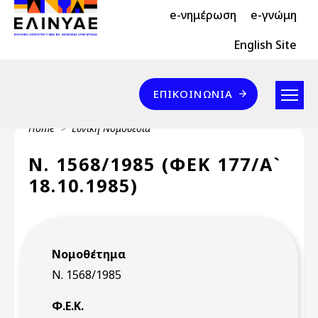
Header Top 2
Skip to main content
e-νημέρωση
e-γνώμη
Header Top
English Site
Επικοινωνία
ΕΠΙΚΟΙΝΩΝΊΑ
Breadcrumb
Home
Εθνική Νομοθεσία
Ν. 1568/1985 (ΦΕΚ 177/Α`
18.10.1985)
Νομοθέτημα
Ν. 1568/1985
Φ.Ε.Κ.