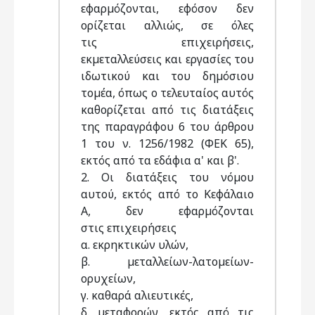
εφαρµόζονται, εφόσον δεν
ορίζεται αλλιώς, σε όλες
τις επιχειρήσεις,
εκµεταλλεύσεις και εργασίες του
ιδωτικού και του δηµόσιου
τοµέα, όπως ο τελευταίος αυτός
καθορίζεται από τις διατάξεις
της παραγράφου 6 του άρθρου
1 του ν. 1256/1982 (ΦΕΚ 65),
εκτός από τα εδάφια α' και β'.
2. Οι διατάξεις του νόµου
αυτού, εκτός από το Κεφάλαιο
Α, δεν εφαρµόζονται
στις επιχειρήσεις
α. εκρηκτικών υλών,
β. µεταλλείων-λατοµείων-
ορυχείων,
γ. καθαρά αλιευτικές,
δ. µεταφορών, εκτός από τις