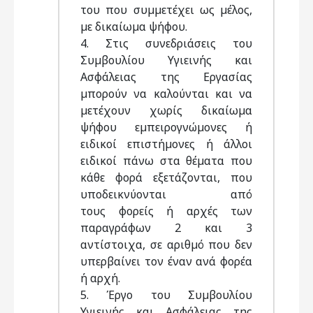
του που συµµετέχει ως µέλος,
µε δικαίωµα ψήφου.
4. Στις συνεδριάσεις του
Συµβουλίου Υγιεινής και
Ασφάλειας της Εργασίας
µπορούν να καλούνται και να
µετέχουν χωρίς δικαίωµα
ψήφου εµπειρογνώµονες ή
ειδικοί επιστήµονες ή άλλοι
ειδικοί πάνω στα θέµατα που
κάθε φορά εξετάζονται, που
υποδεικνύονται από
τους φορείς ή αρχές των
παραγράφων 2 και 3
αντίστοιχα, σε αριθµό που δεν
υπερβαίνει τον έναν ανά φορέα
ή αρχή.
5. Έργο του Συµβουλίου
Υγιεινής και Ασφάλειας της