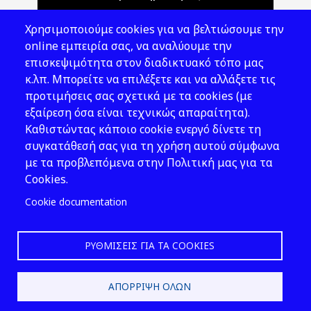
Θέματα ΥΑΕ
Χρησιμοποιούμε cookies για να βελτιώσουμε την
Νομοθεσία
online εμπειρία σας, να αναλύουμε την
επισκεψιμότητα στον διαδικτυακό τόπο μας
Εκδόσεις
κ.λπ. Μπορείτε να επιλέξετε και να αλλάξετε τις
προτιμήσεις σας σχετικά με τα cookies (με
Νέα - Εκδηλώσεις
εξαίρεση όσα είναι τεχνικώς απαραίτητα).
Ακολουθήστε μας
Καθιστώντας κάποιο cookie ενεργό δίνετε τη
συγκατάθεσή σας για τη χρήση αυτού σύμφωνα
με τα προβλεπόμενα στην Πολιτική μας για τα
Cookies.
Cookie documentation
ΡΥΘΜΊΣΕΙΣ ΓΙΑ ΤΑ COOKIES
2026 © ΕΛ.ΙΝ.Υ.Α.Ε.
ΑΠΌΡΡΙΨΗ ΌΛΩΝ
Design & Development by