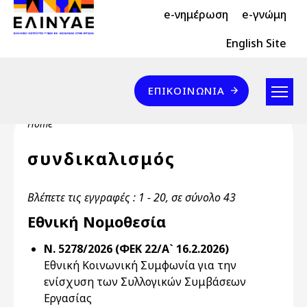
Header Top 2
Skip to main content
e-νημέρωση
e-γνώμη
Header Top
English Site
Επικοινωνία
ΕΠΙΚΟΙΝΩΝΊΑ
Breadcrumb
Home
συνδικαλισμός
Βλέπετε τις εγγραφές : 1 - 20, σε σύνολο 43
Εθνική Νομοθεσία
Ν. 5278/2026 (ΦΕΚ 22/Α` 16.2.2026)
Εθνική Κοινωνική Συμφωνία για την
ενίσχυση των Συλλογικών Συμβάσεων
Εργασίας