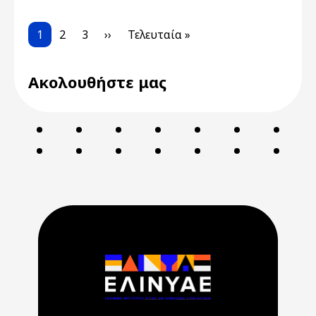
Pagination
Current page
Page
Page
Next page
Last page
1
2
3
››
Τελευταία »
Ακολουθήστε μας