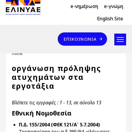
Header Top 2
Skip to main content
e-νημέρωση
e-γνώμη
Header Top
English Site
Επικοινωνία
ΕΠΙΚΟΙΝΩΝΊΑ
Breadcrumb
Home
οργάνωση πρόληψης
ατυχημάτων στα
εργοτάξια
Βλέπετε τις εγγραφές : 1 - 13, σε σύνολο 13
Εθνική Νομοθεσία
Π.Δ. 155/2004 (ΦΕΚ 121/Α` 5.7.2004)
Τροποποίηση του π.δ 395/94 «ελάχιστες