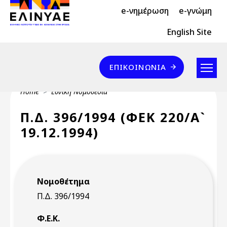
Header Top 2
Skip to main content
e-νημέρωση
e-γνώμη
Header Top
English Site
Επικοινωνία
ΕΠΙΚΟΙΝΩΝΊΑ
Breadcrumb
Home
Εθνική Νομοθεσία
Π.Δ. 396/1994 (ΦΕΚ 220/Α`
19.12.1994)
Νομοθέτημα
Π.Δ. 396/1994
Φ.Ε.Κ.